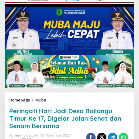
Homepage
/
Muba
P
e
Peringati Hari Jadi Desa Bailangu
r
i
Timur Ke 17, Digelar Jalan Sehat dan
n
Senam Bersama
g
a
Adminmuba.com
21 November 2023
t