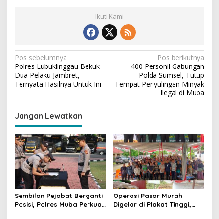
Ikuti Kami
N
Pos sebelumnya
Pos berikutnya
Polres Lubuklinggau Bekuk
400 Personil Gabungan
a
Dua Pelaku Jambret,
Polda Sumsel, Tutup
v
Ternyata Hasilnya Untuk Ini
Tempat Penyulingan Minyak
Ilegal di Muba
i
g
Jangan Lewatkan
a
s
i
p
o
s
Sembilan Pejabat Berganti
Operasi Pasar Murah
Posisi, Polres Muba Perkuat
Digelar di Plakat Tinggi,
Soliditas dan Pelayanan
Bank Sumsel Babel Beri