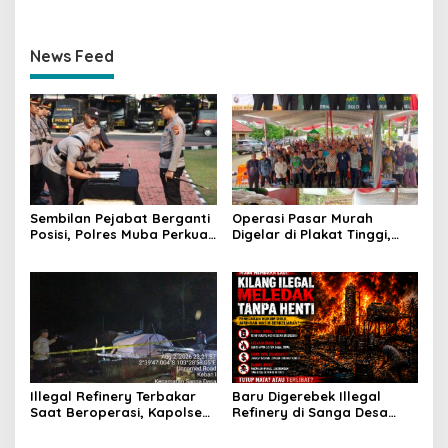
News Feed
Sembilan Pejabat Berganti
Operasi Pasar Murah
Posisi, Polres Muba Perkuat
Digelar di Plakat Tinggi,
Soliditas dan Pelayanan
Bank Sumsel Babel Beri
Presisi
Subsidi untuk Ringankan
Beban Warga
Illegal Refinery Terbakar
Baru Digerebek Illegal
Saat Beroperasi, Kapolsek
Refinery di Sanga Desa
Sanga Desa Tegaskan
Meledak Lagi, Penegakan
Penindakan dan
Hukum Dipertanyakan