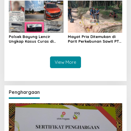
Pencegahan Terus
Dilakukan
Polsek Bayung Lencir
Mayat Pria Ditemukan di
Ungkap Kasus Curas di
Parit Perkebunan Sawit PT
Jalintas Palembang–Jambi,
Hindoli Keluang, Polisi
Satu Pelaku Ditangkap Dua
Selidiki Penyebab Kematian
Masih Diburu
View More
Penghargaan