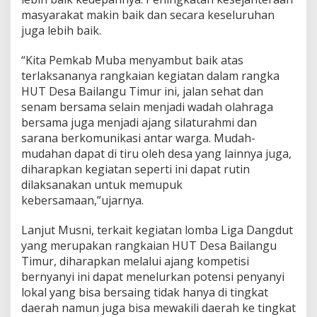
u
masyarakat makin baik dan secara keseluruhan
r
K
juga lebih baik.
e
1
“Kita Pemkab Muba menyambut baik atas
7
terlaksananya rangkaian kegiatan dalam rangka
,
HUT Desa Bailangu Timur ini, jalan sehat dan
D
i
senam bersama selain menjadi wadah olahraga
g
bersama juga menjadi ajang silaturahmi dan
e
sarana berkomunikasi antar warga. Mudah-
l
mudahan dapat di tiru oleh desa yang lainnya juga,
a
r
diharapkan kegiatan seperti ini dapat rutin
J
dilaksanakan untuk memupuk
a
kebersamaan,”ujarnya.
l
a
Lanjut Musni, terkait kegiatan lomba Liga Dangdut
n
S
yang merupakan rangkaian HUT Desa Bailangu
e
Timur, diharapkan melalui ajang kompetisi
h
bernyanyi ini dapat menelurkan potensi penyanyi
a
lokal yang bisa bersaing tidak hanya di tingkat
t
daerah namun juga bisa mewakili daerah ke tingkat
d