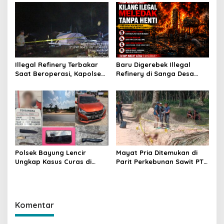
Presisi
Subsidi untuk Ringankan
Beban Warga
Illegal Refinery Terbakar
Baru Digerebek Illegal
Saat Beroperasi, Kapolsek
Refinery di Sanga Desa
Sanga Desa Tegaskan
Meledak Lagi, Penegakan
Penindakan dan
Hukum Dipertanyakan
Pencegahan Terus
Dilakukan
Polsek Bayung Lencir
Mayat Pria Ditemukan di
Ungkap Kasus Curas di
Parit Perkebunan Sawit PT
Jalintas Palembang–Jambi,
Hindoli Keluang, Polisi
Satu Pelaku Ditangkap Dua
Selidiki Penyebab Kematian
Masih Diburu
Komentar