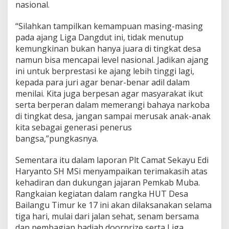
a
nasional.
n
S
“Silahkan tampilkan kemampuan masing-masing
e
pada ajang Liga Dangdut ini, tidak menutup
n
kemungkinan bukan hanya juara di tingkat desa
a
m
namun bisa mencapai level nasional. Jadikan ajang
B
ini untuk berprestasi ke ajang lebih tinggi lagi,
e
kepada para juri agar benar-benar adil dalam
r
menilai. Kita juga berpesan agar masyarakat ikut
s
a
serta berperan dalam memerangi bahaya narkoba
m
di tingkat desa, jangan sampai merusak anak-anak
a
kita sebagai generasi penerus
bangsa,”pungkasnya.
Sementara itu dalam laporan Plt Camat Sekayu Edi
Haryanto SH MSi menyampaikan terimakasih atas
kehadiran dan dukungan jajaran Pemkab Muba.
Rangkaian kegiatan dalam rangka HUT Desa
Bailangu Timur ke 17 ini akan dilaksanakan selama
tiga hari, mulai dari jalan sehat, senam bersama
dan pembagian hadiah doorprize serta Liga