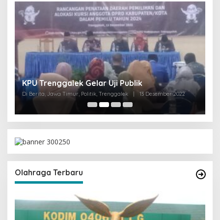
I
KPU Trenggalek Gelar Uji Publik
G
Di Berita, Jawa Timur, Politik, Trenggalek
|
13 Desember 2022
Di 
Olahraga Terbaru