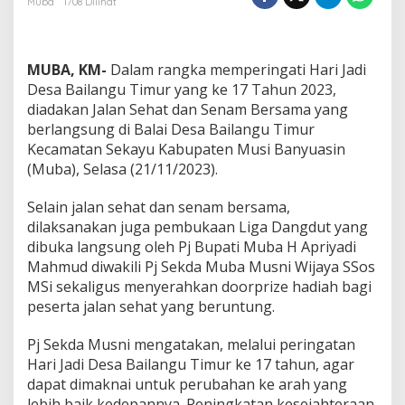
Muba
1708 Dilihat
i
H
a
r
MUBA, KM-
Dalam rangka memperingati Hari Jadi
i
Desa Bailangu Timur yang ke 17 Tahun 2023,
J
diadakan Jalan Sehat dan Senam Bersama yang
a
berlangsung di Balai Desa Bailangu Timur
d
i
Kecamatan Sekayu Kabupaten Musi Banyuasin
D
(Muba), Selasa (21/11/2023).
e
s
Selain jalan sehat dan senam bersama,
a
dilaksanakan juga pembukaan Liga Dangdut yang
B
a
dibuka langsung oleh Pj Bupati Muba H Apriyadi
i
Mahmud diwakili Pj Sekda Muba Musni Wijaya SSos
l
MSi sekaligus menyerahkan doorprize hadiah bagi
a
peserta jalan sehat yang beruntung.
n
g
u
Pj Sekda Musni mengatakan, melalui peringatan
T
Hari Jadi Desa Bailangu Timur ke 17 tahun, agar
i
dapat dimaknai untuk perubahan ke arah yang
m
lebih baik kedepannya. Peningkatan kesejahteraan