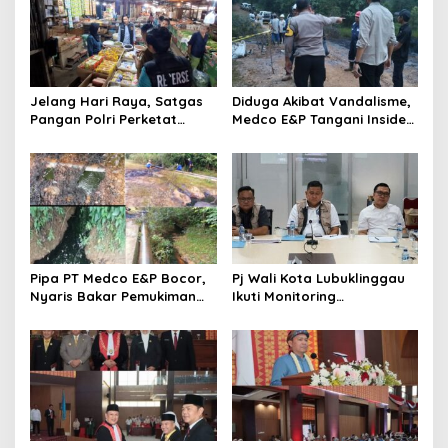
i
p
o
s
Jelang Hari Raya, Satgas
Diduga Akibat Vandalisme,
Pangan Polri Perketat
Medco E&P Tangani Insiden
Pengawasan Harga dan
di Desa Talang Akar
Pangan Berbahaya di
Lubuk Linggau
Pipa PT Medco E&P Bocor,
Pj Wali Kota Lubuklinggau
Nyaris Bakar Pemukiman
Ikuti Monitoring
Warga
Pelaksanaan Pilkada
dengan Pj Gubernur Sumsel