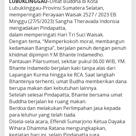
u
LUBUKLINGGAU-
Umat Buddha di Kota
k
Lubuklinggau-Provinsi Sumatera Selatan,
l
memperingati Perayaan Waisak 2527 / 2023 EB.
i
Minggu (27/5/2023) Sangha Theravada Indonsia
n
mengadakan Pindapatta,
g
g
dalam memperingati Hari Tri Suci Waisak.
a
Dengan tema, “Memperkokoh moral, membangun
u
kedamaian Bangsa”, berjalan penuh dengan penuh
B
khidmat dipimpin Y.M Bhante Indamedho.
e
r
Pantauan Pilarsumsel, sekitar pukul 06.00 WIB, YM.
l
Bhante Indamedo berjalan kaki tanpa alas dari
a
Lapangan Kurma hingga ke RCA. Saat langkah
n
Bhantenya terhenti, umat Budha memberikan dana
g
berupa makan dan kebutuhan lainnya.
s
u
Setelah selesai Pindapatta, Bhante bersama umat
n
Buddha berjalan ke ruang makan.
g
Berdoa dan melakukan Perlimpahan jasa kepada
K
para leluhur yang telah tiada.
h
i
Disela-sela acara, Effendi Sumarjono Ketua Dayaka
d
Wihara Dhamma Ratana mengungkapkan,
m
kegiatan hari ini, selain Pindapatta juga