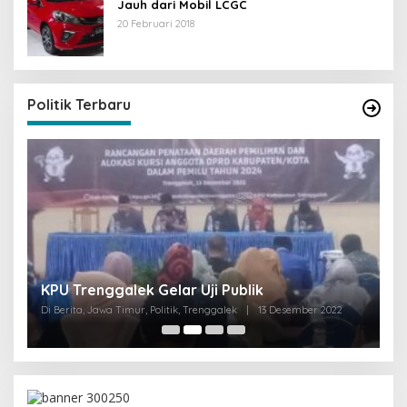
Jauh dari Mobil LCGC
20 Februari 2018
Politik Terbaru
I
KPU Trenggalek Gelar Uji Publik
G
Di Berita, Jawa Timur, Politik, Trenggalek
|
13 Desember 2022
Di 