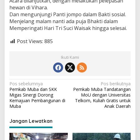
Acara dilanjutkan, dengan melakukan pelepasan
hewan di Vihara.
Dan mengunjungi Panti jompo dalam Bakti sosial.
Menjelang malam nanti ada puja Bhakti dalam
Memperingati Hari Tri Suci Waisak hingga selesai.
Post Views:
885
Ikuti Kami
N
Pos sebelumnya
Pos berikutnya
Pemkab Muba dan SKK
Pemkab Muba Tandatangan
a
Migas Sinergi Dorong
MoU dengan Universitas
v
Kemajuan Pembangunan di
Telkom, Kuliah Gratis untuk
Muba
Anak Daerah
i
g
Jangan Lewatkan
a
s