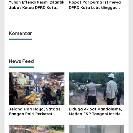
Yulian Effendi Resmi Dilantik
Rapat Paripurna Istimewa
Jabat Ketua DPRD Kota
DPRD Kota Lubuklinggau
Lubuklinggau
dengan Agenda HUT ke 23,
Usung Tema ‘Sinergi dan
Kolaborasi menuju Lubuk
Linggau Berprestasi’
Komentar
News Feed
Jelang Hari Raya, Satgas
Diduga Akibat Vandalisme,
Pangan Polri Perketat
Medco E&P Tangani Insiden
Pengawasan Harga dan
di Desa Talang Akar
Pangan Berbahaya di
Lubuk Linggau