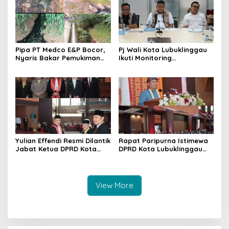
Pipa PT Medco E&P Bocor,
Pj Wali Kota Lubuklinggau
Nyaris Bakar Pemukiman
Ikuti Monitoring
Warga
Pelaksanaan Pilkada
dengan Pj Gubernur Sumsel
Yulian Effendi Resmi Dilantik
Rapat Paripurna Istimewa
Jabat Ketua DPRD Kota
DPRD Kota Lubuklinggau
Lubuklinggau
dengan Agenda HUT ke 23,
Usung Tema ‘Sinergi dan
Kolaborasi menuju Lubuk
Linggau Berprestasi’
View More