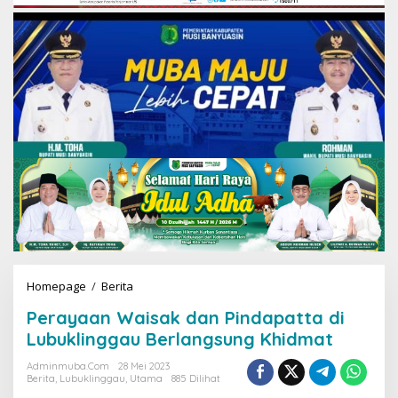
Homepage
/
Berita
P
e
Perayaan Waisak dan Pindapatta di
r
a
Lubuklinggau Berlangsung Khidmat
y
a
Adminmuba.com
28 Mei 2023
Berita
,
Lubuklinggau
,
Utama
885 Dilihat
a
n