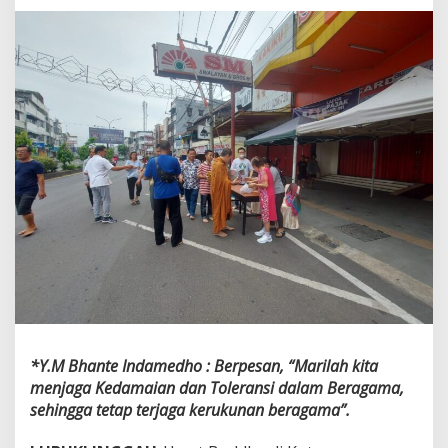
W
a
i
s
a
k
d
a
n
P
i
n
d
a
p
a
t
t
a
d
*Y.M Bhante Indamedho : Berpesan, “Marilah kita
i
menjaga Kedamaian dan Toleransi dalam Beragama,
L
sehingga tetap terjaga kerukunan beragama”.
u
b