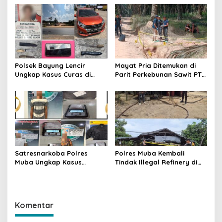
Penindakan dan
Hukum Dipertanyakan
Pencegahan Terus
Dilakukan
Polsek Bayung Lencir
Mayat Pria Ditemukan di
Ungkap Kasus Curas di
Parit Perkebunan Sawit PT
Jalintas Palembang–Jambi,
Hindoli Keluang, Polisi
Satu Pelaku Ditangkap Dua
Selidiki Penyebab Kematian
Masih Diburu
Satresnarkoba Polres
Polres Muba Kembali
Muba Ungkap Kasus
Tindak Illegal Refinery di
Narkotika, Tiga Tersangka
Bayung Lencir, Empat
dan Puluhan Paket Sabu
Terduga Pelaku Diamankan
Diamankan
Komentar