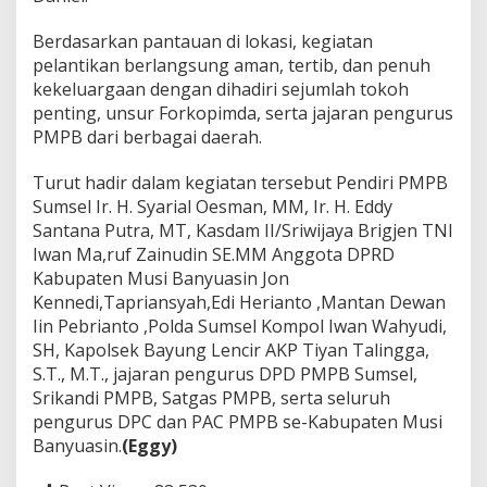
Berdasarkan pantauan di lokasi, kegiatan
pelantikan berlangsung aman, tertib, dan penuh
kekeluargaan dengan dihadiri sejumlah tokoh
penting, unsur Forkopimda, serta jajaran pengurus
PMPB dari berbagai daerah.
Turut hadir dalam kegiatan tersebut Pendiri PMPB
Sumsel Ir. H. Syarial Oesman, MM, Ir. H. Eddy
Santana Putra, MT, Kasdam II/Sriwijaya Brigjen TNI
Iwan Ma,ruf Zainudin SE.MM Anggota DPRD
Kabupaten Musi Banyuasin Jon
Kennedi,Tapriansyah,Edi Herianto ,Mantan Dewan
Iin Pebrianto ,Polda Sumsel Kompol Iwan Wahyudi,
SH, Kapolsek Bayung Lencir AKP Tiyan Talingga,
S.T., M.T., jajaran pengurus DPD PMPB Sumsel,
Srikandi PMPB, Satgas PMPB, serta seluruh
pengurus DPC dan PAC PMPB se-Kabupaten Musi
Banyuasin.
(Eggy)