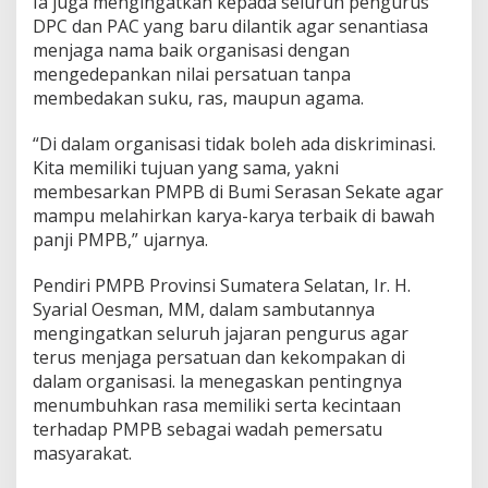
Ia juga mengingatkan kepada seluruh pengurus
M
DPC dan PAC yang baru dilantik agar senantiasa
a
s
menjaga nama baik organisasi dengan
y
mengedepankan nilai persatuan tanpa
a
membedakan suku, ras, maupun agama.
r
a
“Di dalam organisasi tidak boleh ada diskriminasi.
k
a
Kita memiliki tujuan yang sama, yakni
t
membesarkan PMPB di Bumi Serasan Sekate agar
mampu melahirkan karya-karya terbaik di bawah
panji PMPB,” ujarnya.
Pendiri PMPB Provinsi Sumatera Selatan, Ir. H.
Syarial Oesman, MM, dalam sambutannya
mengingatkan seluruh jajaran pengurus agar
terus menjaga persatuan dan kekompakan di
dalam organisasi. la menegaskan pentingnya
menumbuhkan rasa memiliki serta kecintaan
terhadap PMPB sebagai wadah pemersatu
masyarakat.