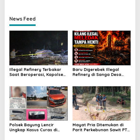
News Feed
Illegal Refinery Terbakar
Baru Digerebek Illegal
Saat Beroperasi, Kapolsek
Refinery di Sanga Desa
Sanga Desa Tegaskan
Meledak Lagi, Penegakan
Penindakan dan
Hukum Dipertanyakan
Pencegahan Terus
Dilakukan
Polsek Bayung Lencir
Mayat Pria Ditemukan di
Ungkap Kasus Curas di
Parit Perkebunan Sawit PT
Jalintas Palembang–Jambi,
Hindoli Keluang, Polisi
Satu Pelaku Ditangkap Dua
Selidiki Penyebab Kematian