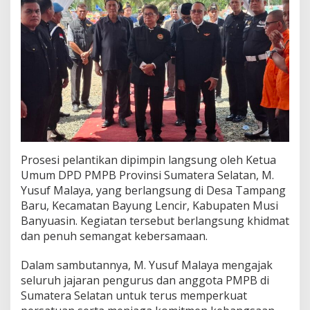
n
s
y
a
h
S
H
T
e
g
a
s
k
Prosesi pelantikan dipimpin langsung oleh Ketua
a
Umum DPD PMPB Provinsi Sumatera Selatan, M.
n
Yusuf Malaya, yang berlangsung di Desa Tampang
K
o
Baru, Kecamatan Bayung Lencir, Kabupaten Musi
m
Banyuasin. Kegiatan tersebut berlangsung khidmat
i
dan penuh semangat kebersamaan.
t
m
Dalam sambutannya, M. Yusuf Malaya mengajak
e
n
seluruh jajaran pengurus dan anggota PMPB di
S
Sumatera Selatan untuk terus memperkuat
i