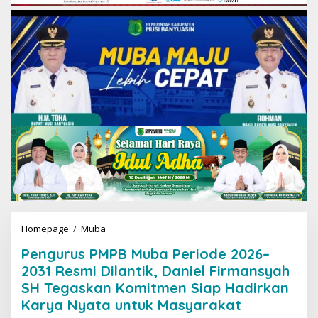
Homepage
/
Muba
P
e
Pengurus PMPB Muba Periode 2026–
n
g
2031 Resmi Dilantik, Daniel Firmansyah
u
SH Tegaskan Komitmen Siap Hadirkan
r
Karya Nyata untuk Masyarakat
u
s