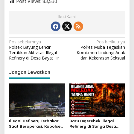
Post Views:
83,530
Ikuti Kami
N
Pos sebelumnya
Pos berikutnya
Polsek Bayung Lencir
Polres Muba Tegaskan
a
Tertibkan Aktivitas Illegal
Komitmen Lindungi Anak
v
Refinery di Desa Bayat Ilir
dari Kekerasan Seksual
i
Jangan Lewatkan
g
a
s
i
p
o
Illegal Refinery Terbakar
Baru Digerebek Illegal
s
Saat Beroperasi, Kapolsek
Refinery di Sanga Desa
Sanga Desa Tegaskan
Meledak Lagi, Penegakan