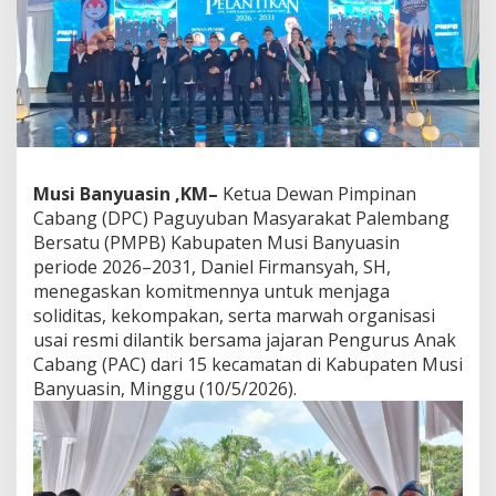
R
e
s
m
i
D
i
l
a
n
Musi Banyuasin ,KM–
Ketua Dewan Pimpinan
t
Cabang (DPC) Paguyuban Masyarakat Palembang
i
Bersatu (PMPB) Kabupaten Musi Banyuasin
k
,
periode 2026–2031, Daniel Firmansyah, SH,
D
menegaskan komitmennya untuk menjaga
a
soliditas, kekompakan, serta marwah organisasi
n
usai resmi dilantik bersama jajaran Pengurus Anak
i
e
Cabang (PAC) dari 15 kecamatan di Kabupaten Musi
l
Banyuasin, Minggu (10/5/2026).
F
i
r
m
a