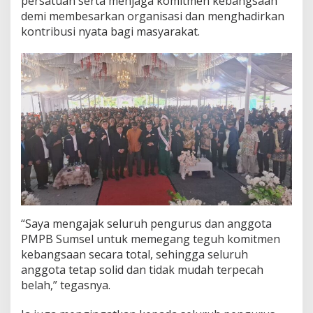
persatuan serta menjaga komitmen kebangsaan
a
demi membesarkan organisasi dan menghadirkan
p
H
kontribusi nyata bagi masyarakat.
a
d
i
r
k
a
n
K
a
r
y
a
N
y
a
“Saya mengajak seluruh pengurus dan anggota
t
PMPB Sumsel untuk memegang teguh komitmen
a
kebangsaan secara total, sehingga seluruh
u
n
anggota tetap solid dan tidak mudah terpecah
t
belah,” tegasnya.
u
k