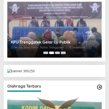
I
KPU Trenggalek Gelar Uji Publik
G
Di Berita, Jawa Timur, Politik, Trenggalek
|
13 Desember 2022
Di 
Olahraga Terbaru