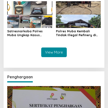
Masih Diburu
Satresnarkoba Polres
Polres Muba Kembali
Muba Ungkap Kasus
Tindak Illegal Refinery di
Narkotika, Tiga Tersangka
Bayung Lencir, Empat
dan Puluhan Paket Sabu
Terduga Pelaku Diamankan
Diamankan
View More
Penghargaan