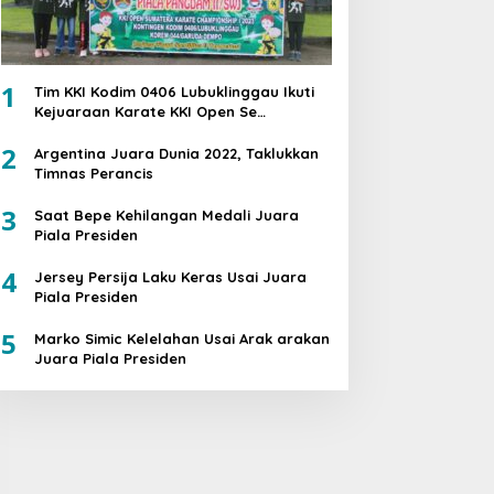
1
Tim KKI Kodim 0406 Lubuklinggau Ikuti
Kejuaraan Karate KKI Open Se
Sumatera PIALA PANGDAM II /SWJ
2
Argentina Juara Dunia 2022, Taklukkan
Timnas Perancis
3
Saat Bepe Kehilangan Medali Juara
Piala Presiden
4
Jersey Persija Laku Keras Usai Juara
Piala Presiden
5
Marko Simic Kelelahan Usai Arak arakan
Juara Piala Presiden