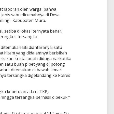
t laporan oleh warga, bahwa
jenis sabu dirumahnya di Desa
lingi, Kabupaten Mura.
, setiba dilokasi ternyata benar,
eringkus tersangka.
 ditemukan BB diantaranya, satu
a hitam yang didalamnya berisikan
risikan kristal putih diduga narkotika
an satu buah pipet yang di potong
rsebut ditemukan di bawah lemari
tnya tersangka digelandang ke Polres
ngka kebetulan ada di TKP,
hingga tersangka berhasil dibekuk,”
ayat (2) dan atau pasal 112 ayat (2)