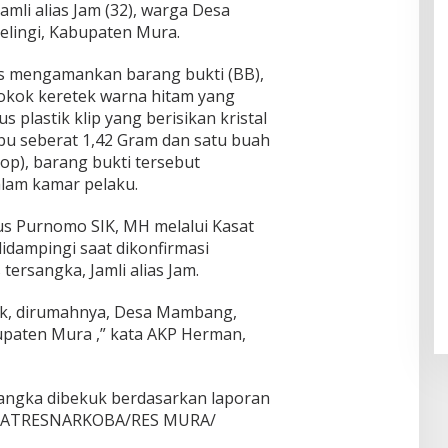
Jamli alias Jam (32), warga Desa
lingi, Kabupaten Mura.
as mengamankan barang bukti (BB),
rokok keretek warna hitam yang
 plastik klip yang berisikan kristal
abu seberat 1,42 Gram dan satu buah
kop), barang bukti tersebut
alam kamar pelaku.
s Purnomo SIK, MH melalui Kasat
idampingi saat dikonfirmasi
ersangka, Jamli alias Jam.
uk, dirumahnya, Desa Mambang,
upaten Mura ,” kata AKP Herman,
angka dibekuk berdasarkan laporan
PKT.SATRESNARKOBA/RES MURA/