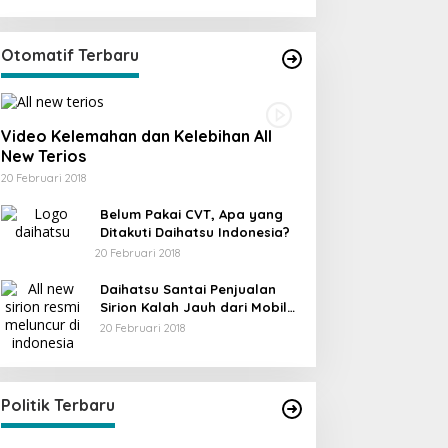
Otomatif Terbaru
Video Kelemahan dan Kelebihan All
New Terios
20 Februari 2018
Belum Pakai CVT, Apa yang
Ditakuti Daihatsu Indonesia?
20 Februari 2018
Daihatsu Santai Penjualan
Sirion Kalah Jauh dari Mobil
LCGC
20 Februari 2018
KPU Trenggalek Gelar Uji Publik
Di Berita, Jawa Timur, Politik, Trenggalek
|
13
Desember 2022
Politik Terbaru