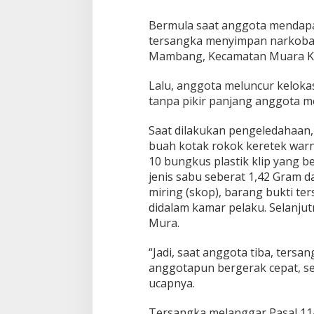
Bermula saat anggota mendapa
tersangka menyimpan narkoba 
Mambang, Kecamatan Muara Ke
Lalu, anggota meluncur kelokasi
tanpa pikir panjang anggota m
Saat dilakukan pengeledahaan,
buah kotak rokok keretek warn
10 bungkus plastik klip yang be
jenis sabu seberat 1,42 Gram d
miring (skop), barang bukti te
didalam kamar pelaku. Selanju
Mura.
“Jadi, saat anggota tiba, tersa
anggotapun bergerak cepat, se
ucapnya.
Tersangka melanggar Pasal 114 