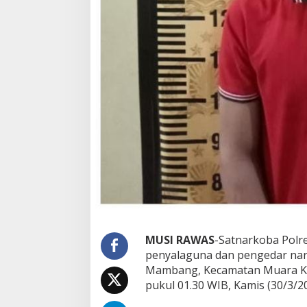
8
0
0
J
u
t
a
MUSI RAWAS
-Satnarkoba Polr
penyalaguna dan pengedar nark
Mambang, Kecamatan Muara Kel
pukul 01.30 WIB, Kamis (30/3/20