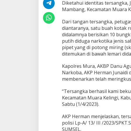
Diketahui identitas tersangka, 
Mambang, Kecamatan Muara Ke
Dari tangan tersangka, petug
diantaranya, satu buah kotak 
didalamnya berisikan 10 bungkus
putih diduga narkotika jenis s
pipet yang di potong miring (s
ditemukan di bawah lemari did
Kapolres Mura, AKBP Danu Agu
Narkoba, AKP Herman Junaidi d
membenarkan telah meringkus t
“Tersangka berhasil kami bek
Kecamatan Muara Kelingi, Kab
Sabtu (1/4/2023).
AKP Herman menjelaskan, ters
polisi Lp-A/ 13/ III /2023/S
SUMSEL.