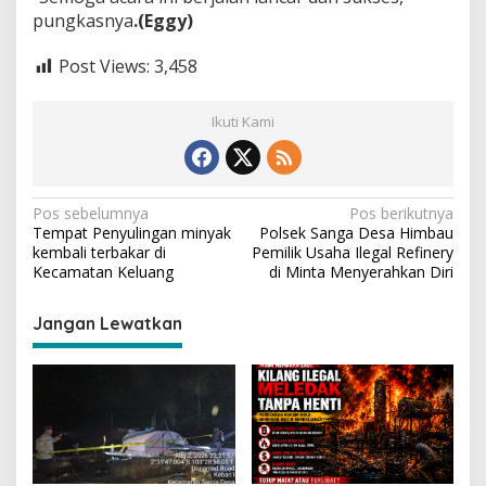
pungkasnya
.(Eggy)
Post Views:
3,458
Ikuti Kami
N
Pos sebelumnya
Pos berikutnya
Tempat Penyulingan minyak
Polsek Sanga Desa Himbau
a
kembali terbakar di
Pemilik Usaha Ilegal Refinery
v
Kecamatan Keluang
di Minta Menyerahkan Diri
i
Jangan Lewatkan
g
a
s
i
p