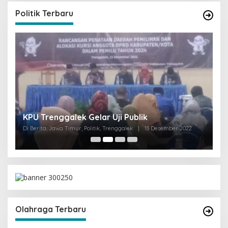
Politik Terbaru
I
KPU Trenggalek Gelar Uji Publik
G
Di Berita, Jawa Timur, Politik, Trenggalek
|
13 Desember 2022
Di 
Olahraga Terbaru