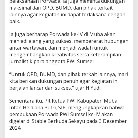
pelaksanaan Porwada. Ia juga meminta dukungan
S
i
maksimal dari OPD, BUMD, dan pihak terkait
l
lainnya agar kegiatan ini dapat terlaksana dengan
a
baik.
t
u
Ia juga berharap Porwada ke-IV di Muba akan
r
a
menjadi ajang yang sukses, mempererat hubungan
h
antar wartawan, dan menjadi wadah untuk
m
mengembangkan kreativitas serta keterampilan
i
jurnalistik para anggota PWI Sumsel.
D
a
n
“Untuk OPD, BUMD, dan pihak terkait lainnya, mari
K
kita berikan dukungan penuh agar kegiatan ini
r
berjalan lancar dan sukses,” ujar H Yudi.
e
a
Sementara itu, Plt Ketua PWI Kabupaten Muba,
t
i
Intan Heldiana Putri, SIP, mengungkapkan bahwa
v
pembukaan Porwada PWI Sumsel ke-IV akan
i
digelar di Stable Berkuda Sekayu pada 3 Desember
t
2024.
a
s