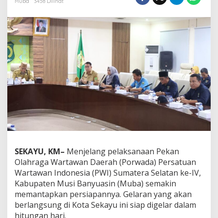
Muba
3458 Dilihat
b
a
S
i
a
p
S
u
k
s
e
s
k
a
n
G
e
SEKAYU, KM–
Menjelang pelaksanaan Pekan
l
Olahraga Wartawan Daerah (Porwada) Persatuan
a
Wartawan Indonesia (PWI) Sumatera Selatan ke-IV,
r
Kabupaten Musi Banyuasin (Muba) semakin
a
n
memantapkan persiapannya. Gelaran yang akan
P
berlangsung di Kota Sekayu ini siap digelar dalam
o
hitungan hari.