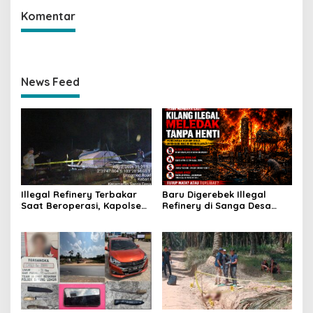
Komentar
News Feed
Illegal Refinery Terbakar
Baru Digerebek Illegal
Saat Beroperasi, Kapolsek
Refinery di Sanga Desa
Sanga Desa Tegaskan
Meledak Lagi, Penegakan
Penindakan dan
Hukum Dipertanyakan
Pencegahan Terus
Dilakukan