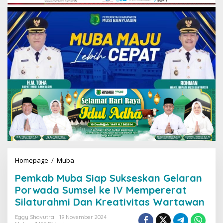
Homepage
/
Muba
P
e
Pemkab Muba Siap Sukseskan Gelaran
m
k
Porwada Sumsel ke IV Mempererat
a
Silaturahmi Dan Kreativitas Wartawan
b
M
Eggy Shavutra
19 November 2024
u