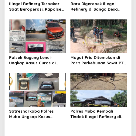
o
Illegal Refinery Terbakar
Baru Digerebek Illegal
s
Saat Beroperasi, Kapolsek
Refinery di Sanga Desa
Sanga Desa Tegaskan
Meledak Lagi, Penegakan
Penindakan dan
Hukum Dipertanyakan
Pencegahan Terus
Dilakukan
Polsek Bayung Lencir
Mayat Pria Ditemukan di
Ungkap Kasus Curas di
Parit Perkebunan Sawit PT
Jalintas Palembang–Jambi,
Hindoli Keluang, Polisi
Satu Pelaku Ditangkap Dua
Selidiki Penyebab Kematian
Masih Diburu
Satresnarkoba Polres
Polres Muba Kembali
Muba Ungkap Kasus
Tindak Illegal Refinery di
Narkotika, Tiga Tersangka
Bayung Lencir, Empat
dan Puluhan Paket Sabu
Terduga Pelaku Diamankan
Diamankan