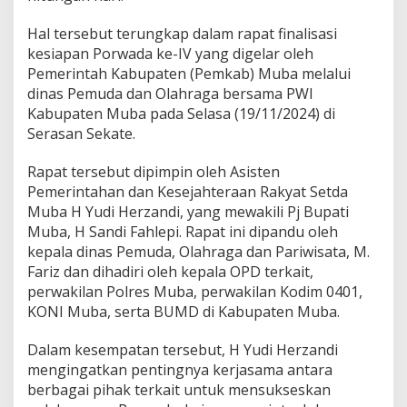
r
w
Hal tersebut terungkap dalam rapat finalisasi
a
d
kesiapan Porwada ke-IV yang digelar oleh
a
Pemerintah Kabupaten (Pemkab) Muba melalui
S
dinas Pemuda dan Olahraga bersama PWI
u
Kabupaten Muba pada Selasa (19/11/2024) di
m
Serasan Sekate.
s
e
l
Rapat tersebut dipimpin oleh Asisten
k
Pemerintahan dan Kesejahteraan Rakyat Setda
e
Muba H Yudi Herzandi, yang mewakili Pj Bupati
I
Muba, H Sandi Fahlepi. Rapat ini dipandu oleh
V
M
kepala dinas Pemuda, Olahraga dan Pariwisata, M.
e
Fariz dan dihadiri oleh kepala OPD terkait,
m
perwakilan Polres Muba, perwakilan Kodim 0401,
p
KONI Muba, serta BUMD di Kabupaten Muba.
e
r
e
Dalam kesempatan tersebut, H Yudi Herzandi
r
mengingatkan pentingnya kerjasama antara
a
berbagai pihak terkait untuk mensukseskan
t