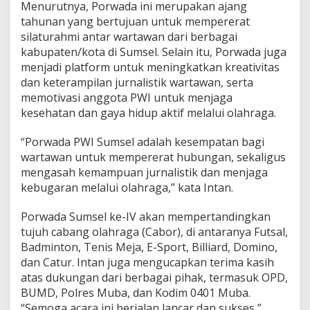
W
Menurutnya, Porwada ini merupakan ajang
a
tahunan yang bertujuan untuk mempererat
r
silaturahmi antar wartawan dari berbagai
t
kabupaten/kota di Sumsel. Selain itu, Porwada juga
a
menjadi platform untuk meningkatkan kreativitas
w
a
dan keterampilan jurnalistik wartawan, serta
n
memotivasi anggota PWI untuk menjaga
kesehatan dan gaya hidup aktif melalui olahraga.
“Porwada PWI Sumsel adalah kesempatan bagi
wartawan untuk mempererat hubungan, sekaligus
mengasah kemampuan jurnalistik dan menjaga
kebugaran melalui olahraga,” kata Intan.
Porwada Sumsel ke-IV akan mempertandingkan
tujuh cabang olahraga (Cabor), di antaranya Futsal,
Badminton, Tenis Meja, E-Sport, Billiard, Domino,
dan Catur. Intan juga mengucapkan terima kasih
atas dukungan dari berbagai pihak, termasuk OPD,
BUMD, Polres Muba, dan Kodim 0401 Muba.
“Semoga acara ini berjalan lancar dan sukses,”