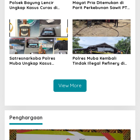
Polsek Bayung Lencir
Mayat Pria Ditemukan di
Ungkap Kasus Curas di
Parit Perkebunan Sawit PT
Jalintas Palembang–Jambi,
Hindoli Keluang, Polisi
Satu Pelaku Ditangkap Dua
Selidiki Penyebab Kematian
Masih Diburu
Satresnarkoba Polres
Polres Muba Kembali
Muba Ungkap Kasus
Tindak Illegal Refinery di
Narkotika, Tiga Tersangka
Bayung Lencir, Empat
dan Puluhan Paket Sabu
Terduga Pelaku Diamankan
Diamankan
View More
Penghargaan