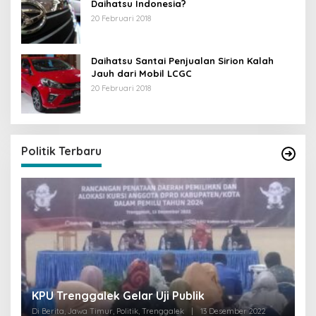
Daihatsu Indonesia?
20 Februari 2018
Daihatsu Santai Penjualan Sirion Kalah
Jauh dari Mobil LCGC
20 Februari 2018
Politik Terbaru
I
KPU Trenggalek Gelar Uji Publik
G
Di Berita, Jawa Timur, Politik, Trenggalek
|
13 Desember 2022
Di 