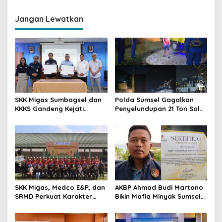
i
g
Jangan Lewatkan
a
s
i
p
o
s
SKK Migas Sumbagsel dan
Polda Sumsel Gagalkan
KKKS Gandeng Kejati
Penyelundupan 21 Ton Solar
Sumsel, Perkuat Sinergi
Ilegal di Perairan Gandus,
Hukum Demi Kelancaran
Lima Pelaku Diamankan
Operasi Hulu Migas
SKK Migas, Medco E&P, dan
AKBP Ahmad Budi Martono
SRMD Perkuat Karakter
Bikin Mafia Minyak Sumsel
Generasi Muda Demi
Ketar-ketir, Sitaan Ilegal
Ketahanan Energi Nasional
Disulap Jadi Rp7,59 Miliar