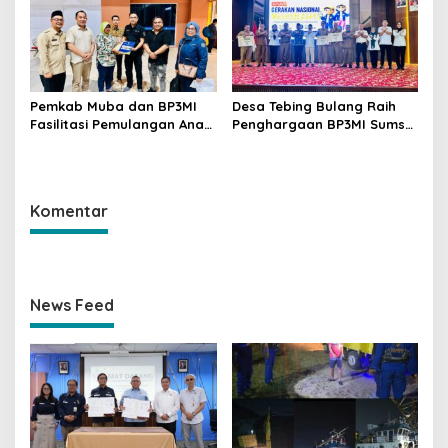
untuk Negara Raih
Penghargaan SKK Migas
Pemkab Muba dan BP3MI
Desa Tebing Bulang Raih
Fasilitasi Pemulangan Anak
Penghargaan BP3MI Sumsel
PMI Terlantar dari Malaysia
sebagai Desa Migran Emas
Produktif
Komentar
News Feed