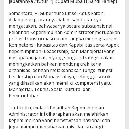
jabatannya ,”tutur Pj Bupati Muba H Sandi Fahlepi.
n
A
d
Sementara, Pj Gubernur Sumsel Agus Fatoni
m
didampingi jajarannya dalam sambutannya
i
mengatakan, bahwasanya secara substansional,
n
Pelatihan Kepemimpinan Administrator merupakan
i
s
proses transformasi dalam rangka meningkatkan
t
Kompetensi, Kapasitas dan Kapabilitas serta Aspek
r
Kepemimpinan (Leadership) dan Manajerial yang
a
merupakan jabatan yang sangat strategis dalam
t
o
meningkatkan bahkan mendongkrak kerja
r
organisasi dengan melaksanakan fungsi-fungsi
Leadership dan Manajerialnya, sehingga sosok
yang dihasilkan akan memiliki kompetensi yaitu
Manajerial, Teknis, Sosio-kultural dan
Pemerintahan.
“Untuk itu, melalui Pelatihan Kepemimpinan
Administrator ini diharapkan akan melahirkan
kepemimpinan yang berwawasan nasional dan
juga mampu menjabarkan misi dan strategi