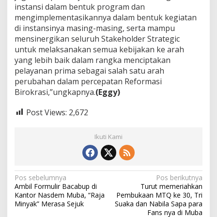
instansi dalam bentuk program dan
mengimplementasikannya dalam bentuk kegiatan
di instansinya masing-masing, serta mampu
mensinergikan seluruh Stakeholder Strategic
untuk melaksanakan semua kebijakan ke arah
yang lebih baik dalam rangka menciptakan
pelayanan prima sebagai salah satu arah
perubahan dalam percepatan Reformasi
Birokrasi,”ungkapnya.
(Eggy)
Post Views:
2,672
Ikuti Kami
N
Pos sebelumnya
Pos berikutnya
Ambil Formulir Bacabup di
Turut memeriahkan
a
Kantor Nasdem Muba, “Raja
Pembukaan MTQ ke 30, Tri
v
Minyak” Merasa Sejuk
Suaka dan Nabila Sapa para
Fans nya di Muba