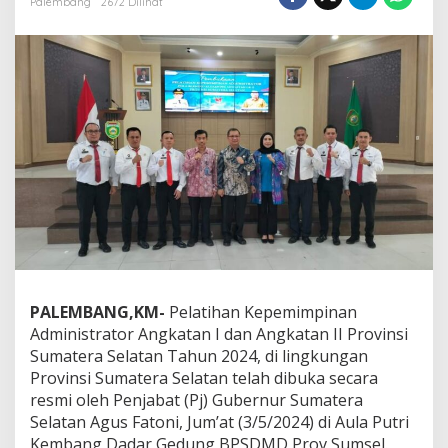
Palembang
2672 Dilihat
b
a
K
i
r
i
m
7
P
e
s
e
r
t
a
U
n
PALEMBANG,KM-
Pelatihan Kepemimpinan
t
Administrator Angkatan I dan Angkatan II Provinsi
u
Sumatera Selatan Tahun 2024, di lingkungan
k
Provinsi Sumatera Selatan telah dibuka secara
M
e
resmi oleh Penjabat (Pj) Gubernur Sumatera
n
Selatan Agus Fatoni, Jum’at (3/5/2024) di Aula Putri
g
Kembang Dadar Gedung BPSDMD Prov Sumsel.