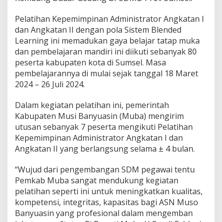
i
k
Pelatihan Kepemimpinan Administrator Angkatan I
u
t
dan Angkatan II dengan pola Sistem Blended
i
Learning ini memadukan gaya belajar tatap muka
P
dan pembelajaran mandiri ini diikuti sebanyak 80
e
peserta kabupaten kota di Sumsel. Masa
l
a
pembelajarannya di mulai sejak tanggal 18 Maret
t
2024 – 26 Juli 2024.
i
h
Dalam kegiatan pelatihan ini, pemerintah
a
Kabupaten Musi Banyuasin (Muba) mengirim
n
K
utusan sebanyak 7 peserta mengikuti Pelatihan
e
Kepemimpinan Administrator Angkatan I dan
p
Angkatan II yang berlangsung selama ± 4 bulan.
e
m
“Wujud dari pengembangan SDM pegawai tentu
i
m
Pemkab Muba sangat mendukung kegiatan
p
pelatihan seperti ini untuk meningkatkan kualitas,
i
kompetensi, integritas, kapasitas bagi ASN Muso
n
Banyuasin yang profesional dalam mengemban
a