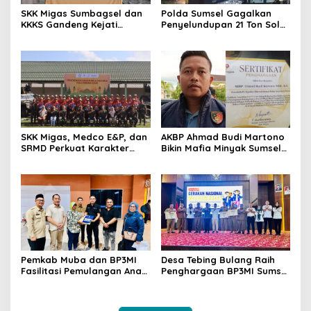
SKK Migas Sumbagsel dan
Polda Sumsel Gagalkan
KKKS Gandeng Kejati
Penyelundupan 21 Ton Solar
Sumsel, Perkuat Sinergi
Ilegal di Perairan Gandus,
Hukum Demi Kelancaran
Lima Pelaku Diamankan
Operasi Hulu Migas
SKK Migas, Medco E&P, dan
AKBP Ahmad Budi Martono
SRMD Perkuat Karakter
Bikin Mafia Minyak Sumsel
Generasi Muda Demi
Ketar-ketir, Sitaan Ilegal
Ketahanan Energi Nasional
Disulap Jadi Rp7,59 Miliar
untuk Negara Raih
Penghargaan SKK Migas
Pemkab Muba dan BP3MI
Desa Tebing Bulang Raih
Fasilitasi Pemulangan Anak
Penghargaan BP3MI Sumsel
PMI Terlantar dari Malaysia
sebagai Desa Migran Emas
Produktif