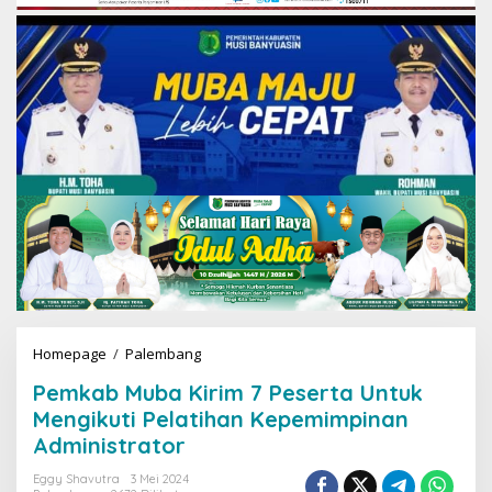
Homepage
/
Palembang
P
e
Pemkab Muba Kirim 7 Peserta Untuk
m
k
Mengikuti Pelatihan Kepemimpinan
a
Administrator
b
M
Eggy Shavutra
3 Mei 2024
u