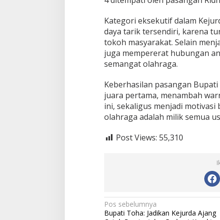
4 ditempati oleh pasangan Rid
u
r
Kategori eksekutif dalam Kejur
d
daya tarik tersendiri, karena t
a
tokoh masyarakat. Selain menjad
B
u
juga mempererat hubungan ant
l
semangat olahraga.
u
t
Keberhasilan pasangan Bupati
a
juara pertama, menambah warn
n
g
ini, sekaligus menjadi motivas
k
olahraga adalah milik semua us
i
s
Post Views:
55,310
M
u
b
I
a
C
u
p
2
N
Pos sebelumnya
0
Bupati Toha: Jadikan Kejurda Ajang
2