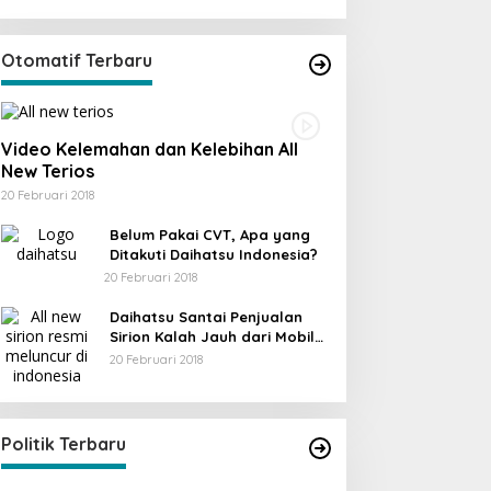
Otomatif Terbaru
Video Kelemahan dan Kelebihan All
New Terios
20 Februari 2018
Belum Pakai CVT, Apa yang
Ditakuti Daihatsu Indonesia?
20 Februari 2018
Daihatsu Santai Penjualan
Sirion Kalah Jauh dari Mobil
LCGC
20 Februari 2018
KPU Trenggalek Gelar Uji Publik
Di Berita, Jawa Timur, Politik, Trenggalek
|
13
Desember 2022
Politik Terbaru