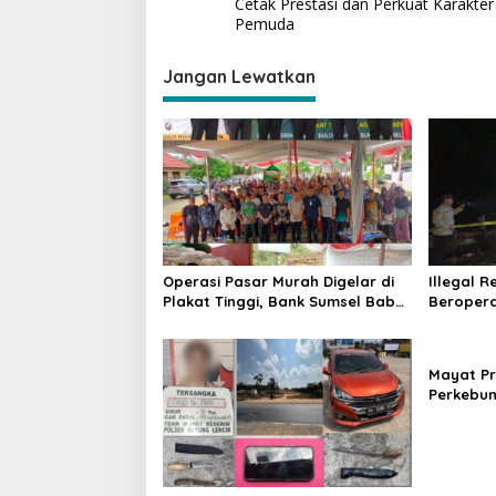
a
Cetak Prestasi dan Perkuat Karakter
5
v
Pemuda
i
Jangan Lewatkan
g
a
s
i
p
o
s
Operasi Pasar Murah Digelar di
Illegal R
Plakat Tinggi, Bank Sumsel Babel
Beropera
Beri Subsidi untuk Ringankan
Desa Teg
Beban Warga
Pencegah
Mayat Pr
Perkebun
Keluang, 
Kematia