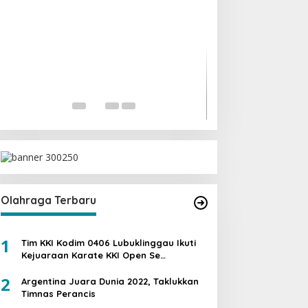
Ini Dia Hubungan
dengan Gerindra
Di Berita, Politik
|
19 Fe
Olahraga Terbaru
1
Tim KKI Kodim 0406 Lubuklinggau Ikuti
Kejuaraan Karate KKI Open Se
Sumatera PIALA PANGDAM II /SWJ
2
Argentina Juara Dunia 2022, Taklukkan
Timnas Perancis