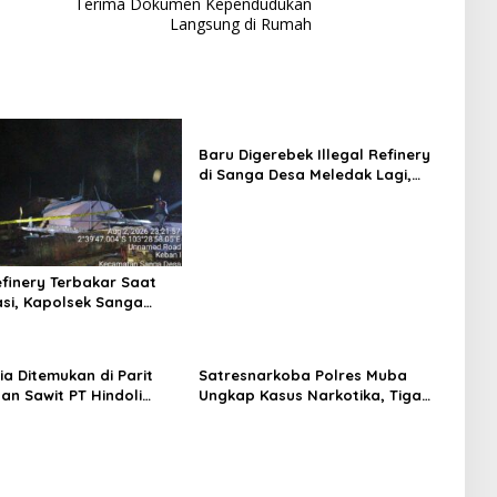
Terima Dokumen Kependudukan
Langsung di Rumah
Baru Digerebek Illegal Refinery
di Sanga Desa Meledak Lagi,
Penegakan Hukum
Dipertanyakan
efinery Terbakar Saat
si, Kapolsek Sanga
askan Penindakan dan
an Terus Dilakukan
ia Ditemukan di Parit
Satresnarkoba Polres Muba
an Sawit PT Hindoli
Ungkap Kasus Narkotika, Tiga
Polisi Selidiki Penyebab
Tersangka dan Puluhan Paket
n
Sabu Diamankan