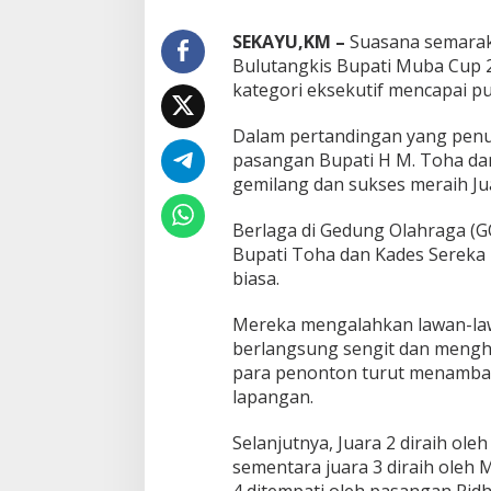
r
a
SEKAYU,KM –
Suasana semarak
1
Bulutangkis Bupati Muba Cup 2
K
kategori eksekutif mencapai pu
a
t
e
Dalam pertandingan yang pen
g
pasangan Bupati H M. Toha dan
o
gemilang dan sukses meraih Jua
r
i
Berlaga di Gedung Olahraga (
E
k
Bupati Toha dan Kades Sereka 
s
biasa.
e
k
Mereka mengalahkan lawan-la
u
berlangsung sengit dan mengh
t
i
para penonton turut menamba
f
lapangan.
d
i
Selanjutnya, Juara 2 diraih ol
K
sementara juara 3 diraih oleh 
e
j