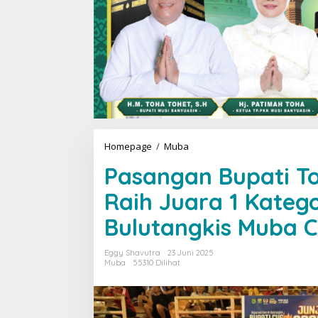
Homepage
/
Muba
P
a
Pasangan Bupati T
s
a
Raih Juara 1 Katego
n
g
Bulutangkis Muba 
a
n
B
Eggy Shavutra
23 Juni 2025
u
Muba
55310 Dilihat
p
a
t
i