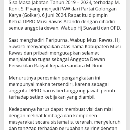
k
Sisa Masa Jabatan Tahun 2019 – 2024, terhadap M.
a
Roni, S.IP yang menjadi PAW dari Partai Golongan
r
Karya (Golkar), 6 Juni 2024. Rapat itu dipimpin
K
Ketua DPRD Musi Rawas Azandri dengan dihadiri
a
b
semua anggota dewan, Wabup Hj Suwarti dan OPD.
u
p
Saat menghadiri Paripurna, Wabup Musi Rawas, Hj.
a
Suwarti menyampaikan atas nama Kabupaten Musi
t
Rawas dan pribadi mengucapkan selamat
e
n
menjalankan tugas sebagai Anggota Dewan
M
Perwakilan Rakyat kepada saudara M. Roni.
u
s
Menurutnya peresmian pengangkatan ini
i
mempunyai makna tersendiri, karena sebagai
R
a
anggota DPRD harus bertanggung jawab penuh
w
terhadap setiap kebijakan yang diambil.
a
s
Kedepannya harus dapat membuat visi dan misi
M
dengan melihat lembaga dan komponen
a
s
masyarakat secara sistematis, terarah, menyeluruh
a
dan tanggap terhadap perubahan seiring dengan