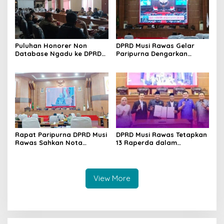
Puluhan Honorer Non
DPRD Musi Rawas Gelar
Database Ngadu ke DPRD
Paripurna Dengarkan
Dikarenakan Tak Masuk
Pidato kenegaraan
Usulan PPPK Paruh Waktu
Presiden Republik
Indonesia
Rapat Paripurna DPRD Musi
DPRD Musi Rawas Tetapkan
Rawas Sahkan Nota
13 Raperda dalam
Kesepakatan KUA-PPAS
Propemperda Tahun 2025
Tahun 2025
View More