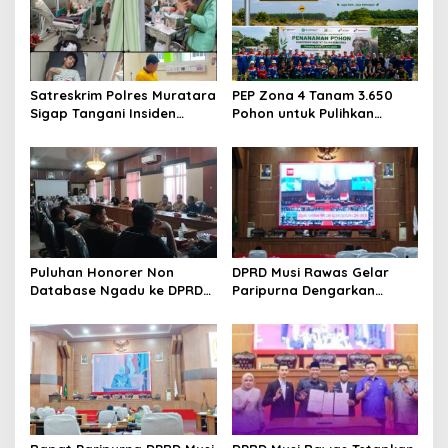
p
o
s
Satreskrim Polres Muratara
PEP Zona 4 Tanam 3.650
Sigap Tangani Insiden
Pohon untuk Pulihkan
Illegal Drilling di
Habitat Gajah Sumatra di
Perbatasan Muba-
Benakat-Semanggus
Muratara
Puluhan Honorer Non
DPRD Musi Rawas Gelar
Database Ngadu ke DPRD
Paripurna Dengarkan
Dikarenakan Tak Masuk
Pidato kenegaraan
Usulan PPPK Paruh Waktu
Presiden Republik
Indonesia