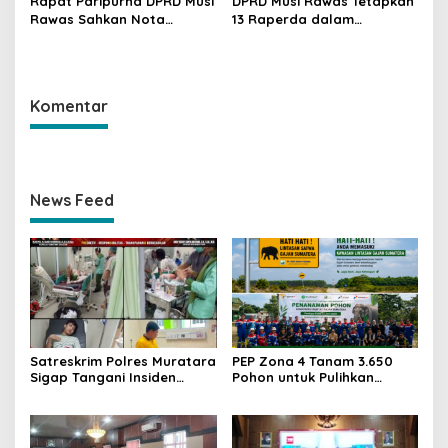
Rapat Paripurna DPRD Musi
DPRD Musi Rawas Tetapkan
Rawas Sahkan Nota
13 Raperda dalam
Kesepakatan KUA-PPAS
Propemperda Tahun 2025
Tahun 2025
Komentar
News Feed
Satreskrim Polres Muratara
PEP Zona 4 Tanam 3.650
Sigap Tangani Insiden
Pohon untuk Pulihkan
Illegal Drilling di
Habitat Gajah Sumatra di
Perbatasan Muba-
Benakat-Semanggus
Muratara