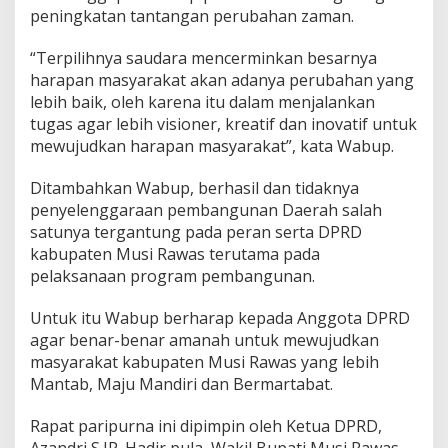
B
peningkatan tantangan perubahan zaman.
h
a
“Terpilihnya saudara mencerminkan besarnya
k
t
harapan masyarakat akan adanya perubahan yang
i
lebih baik, oleh karena itu dalam menjalankan
2
tugas agar lebih visioner, kreatif dan inovatif untuk
0
mewujudkan harapan masyarakat”, kata Wabup.
1
9
-
Ditambahkan Wabup, berhasil dan tidaknya
2
penyelenggaraan pembangunan Daerah salah
0
satunya tergantung pada peran serta DPRD
2
kabupaten Musi Rawas terutama pada
4
S
pelaksanaan program pembangunan.
u
k
Untuk itu Wabup berharap kepada Anggota DPRD
s
agar benar-benar amanah untuk mewujudkan
e
masyarakat kabupaten Musi Rawas yang lebih
s
Mantab, Maju Mandiri dan Bermartabat.
Rapat paripurna ini dipimpin oleh Ketua DPRD,