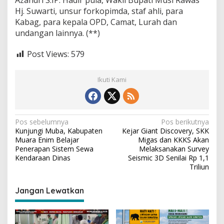
Azandri S.IP. Hadir pula, Wakil Bupati Musi Rawas
Hj. Suwarti, unsur forkopimda, staf ahli, para
Kabag, para kepala OPD, Camat, Lurah dan
undangan lainnya. (**)
Post Views:
579
Ikuti Kami
N
Pos sebelumnya
Pos berikutnya
Kunjungi Muba, Kabupaten
Kejar Giant Discovery, SKK
a
Muara Enim Belajar
Migas dan KKKS Akan
v
Penerapan Sistem Sewa
Melaksanakan Survey
Kendaraan Dinas
Seismic 3D Senilai Rp 1,1
i
Triliun
g
Jangan Lewatkan
a
s
i