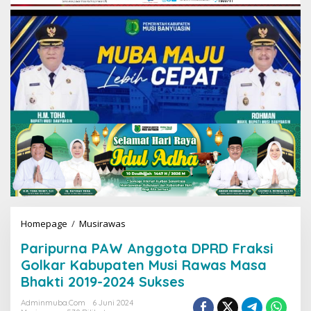
Homepage
/
Musirawas
P
a
Paripurna PAW Anggota DPRD Fraksi
r
i
Golkar Kabupaten Musi Rawas Masa
p
Bhakti 2019-2024 Sukses
u
r
Adminmuba.com
6 Juni 2024
n