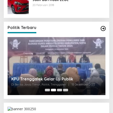
20 Februari 2018
Politik Terbaru
I
KPU Trenggalek Gelar Uji Publik
G
Di Berita, Jawa Timur, Politik, Trenggalek
|
13 Desember 2022
Di 