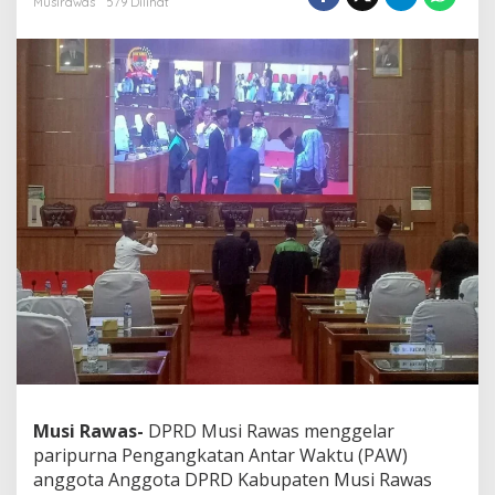
Musirawas
579 Dilihat
a
P
A
W
A
n
g
g
o
t
a
D
P
R
D
F
r
a
k
s
i
Musi Rawas-
DPRD Musi Rawas menggelar
G
paripurna Pengangkatan Antar Waktu (PAW)
o
l
anggota Anggota DPRD Kabupaten Musi Rawas