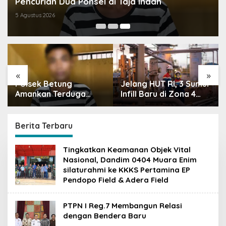
Pencurian Dua Ponsel di Taja Indah
5 Agustus 2026
«
»
Polsek Betung
Jelang HUT RI, 3 Sumur
Amankan Terduga
Infill Baru di Zona 4
Pelaku Pencurian Dua
Dukung Kedaulatan
Ponsel di Taja Indah
Energi
Berita Terbaru
K
Tingkatkan Keamanan Objek Vital
A
Nasional, Dandim 0404 Muara Enim
B
silaturahmi ke KKKS Pertamina EP
A
Pendopo Field & Adera Field
R
M
U
B
PTPN I Reg.7 Membangun Relasi
A
dengan Bendera Baru
.