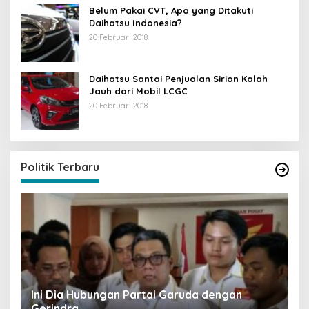
Belum Pakai CVT, Apa yang Ditakuti
Daihatsu Indonesia?
20 Februari 2018
Daihatsu Santai Penjualan Sirion Kalah
Jauh dari Mobil LCGC
20 Februari 2018
S
Y
Di 
Politik Terbaru
Ini Dia Hubungan Partai Garuda dengan
Gerindra