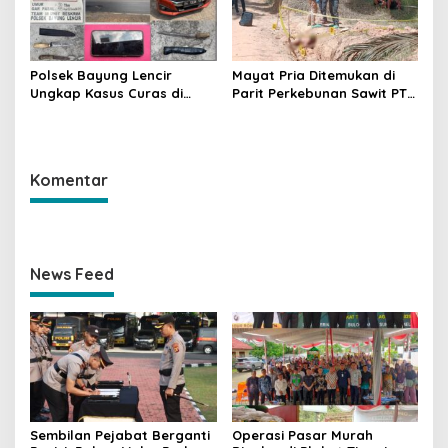
Polsek Bayung Lencir
Mayat Pria Ditemukan di
Ungkap Kasus Curas di
Parit Perkebunan Sawit PT
Jalintas Palembang–Jambi,
Hindoli Keluang, Polisi
Satu Pelaku Ditangkap Dua
Selidiki Penyebab Kematian
Masih Diburu
Komentar
News Feed
Sembilan Pejabat Berganti
Operasi Pasar Murah