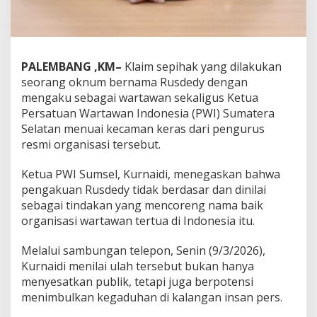
p
r
o
t
:
K
PALEMBANG ,KM–
Klaim sepihak yang dilakukan
a
seorang oknum bernama Rusdedy dengan
r
mengaku sebagai wartawan sekaligus Ketua
t
Persatuan Wartawan Indonesia (PWI) Sumatera
u
Selatan menuai kecaman keras dari pengurus
A
n
resmi organisasi tersebut.
g
g
Ketua PWI Sumsel, Kurnaidi, menegaskan bahwa
o
pengakuan Rusdedy tidak berdasar dan dinilai
t
sebagai tindakan yang mencoreng nama baik
a
M
organisasi wartawan tertua di Indonesia itu.
a
t
Melalui sambungan telepon, Senin (9/3/2026),
i
Kurnaidi menilai ulah tersebut bukan hanya
,
menyesatkan publik, tetapi juga berpotensi
K
l
menimbulkan kegaduhan di kalangan insan pers.
a