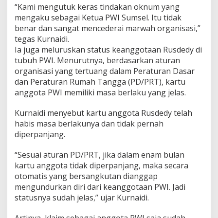
i
“Kami mengutuk keras tindakan oknum yang
m
mengaku sebagai Ketua PWI Sumsel. Itu tidak
J
benar dan sangat mencederai marwah organisasi,”
a
b
tegas Kurnaidi.
a
Ia juga meluruskan status keanggotaan Rusdedy di
t
tubuh PWI. Menurutnya, berdasarkan aturan
a
organisasi yang tertuang dalam Peraturan Dasar
n
D
dan Peraturan Rumah Tangga (PD/PRT), kartu
i
anggota PWI memiliki masa berlaku yang jelas.
n
i
Kurnaidi menyebut kartu anggota Rusdedy telah
l
habis masa berlakunya dan tidak pernah
a
i
diperpanjang.
C
e
“Sesuai aturan PD/PRT, jika dalam enam bulan
d
kartu anggota tidak diperpanjang, maka secara
e
otomatis yang bersangkutan dianggap
r
a
mengundurkan diri dari keanggotaan PWI. Jadi
i
statusnya sudah jelas,” ujar Kurnaidi.
M
a