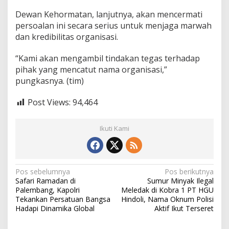
Dewan Kehormatan, lanjutnya, akan mencermati
persoalan ini secara serius untuk menjaga marwah
dan kredibilitas organisasi.
“Kami akan mengambil tindakan tegas terhadap
pihak yang mencatut nama organisasi,”
pungkasnya. (tim)
Post Views:
94,464
Ikuti Kami
N
Pos sebelumnya
Pos berikutnya
Safari Ramadan di
Sumur Minyak Ilegal
a
Palembang, Kapolri
Meledak di Kobra 1 PT HGU
v
Tekankan Persatuan Bangsa
Hindoli, Nama Oknum Polisi
Hadapi Dinamika Global
Aktif Ikut Terseret
i