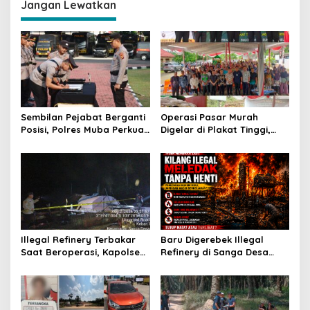
g
Jangan Lewatkan
a
s
i
p
o
s
Sembilan Pejabat Berganti
Operasi Pasar Murah
Posisi, Polres Muba Perkuat
Digelar di Plakat Tinggi,
Soliditas dan Pelayanan
Bank Sumsel Babel Beri
Presisi
Subsidi untuk Ringankan
Beban Warga
Illegal Refinery Terbakar
Baru Digerebek Illegal
Saat Beroperasi, Kapolsek
Refinery di Sanga Desa
Sanga Desa Tegaskan
Meledak Lagi, Penegakan
Penindakan dan
Hukum Dipertanyakan
Pencegahan Terus
Dilakukan