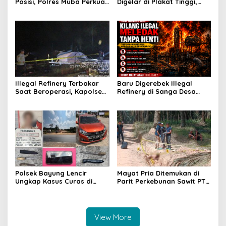
Posisi, Polres Muba Perkuat
Digelar di Plakat Tinggi,
Soliditas dan Pelayanan
Bank Sumsel Babel Beri
Presisi
Subsidi untuk Ringankan
Beban Warga
Illegal Refinery Terbakar
Baru Digerebek Illegal
Saat Beroperasi, Kapolsek
Refinery di Sanga Desa
Sanga Desa Tegaskan
Meledak Lagi, Penegakan
Penindakan dan
Hukum Dipertanyakan
Pencegahan Terus
Dilakukan
Polsek Bayung Lencir
Mayat Pria Ditemukan di
Ungkap Kasus Curas di
Parit Perkebunan Sawit PT
Jalintas Palembang–Jambi,
Hindoli Keluang, Polisi
Satu Pelaku Ditangkap Dua
Selidiki Penyebab Kematian
Masih Diburu
View More