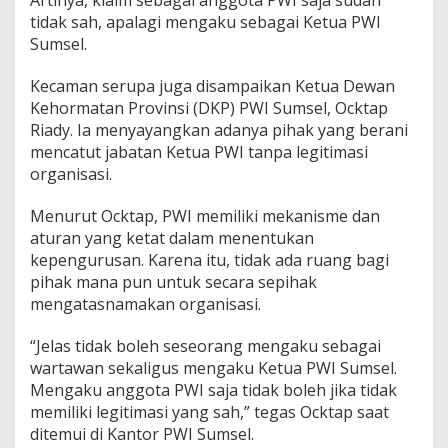
Artinya, klaim sebagai anggota PWI saja sudah
r
tidak sah, apalagi mengaku sebagai Ketua PWI
w
a
Sumsel.
h
O
Kecaman serupa juga disampaikan Ketua Dewan
r
Kehormatan Provinsi (DKP) PWI Sumsel, Ocktap
g
Riady. Ia menyayangkan adanya pihak yang berani
a
n
mencatut jabatan Ketua PWI tanpa legitimasi
i
organisasi.
s
a
Menurut Ocktap, PWI memiliki mekanisme dan
s
aturan yang ketat dalam menentukan
i
kepengurusan. Karena itu, tidak ada ruang bagi
pihak mana pun untuk secara sepihak
mengatasnamakan organisasi.
“Jelas tidak boleh seseorang mengaku sebagai
wartawan sekaligus mengaku Ketua PWI Sumsel.
Mengaku anggota PWI saja tidak boleh jika tidak
memiliki legitimasi yang sah,” tegas Ocktap saat
ditemui di Kantor PWI Sumsel.