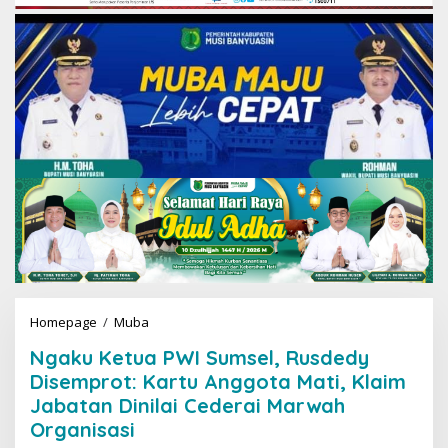
Homepage
/
Muba
N
g
Ngaku Ketua PWI Sumsel, Rusdedy
a
k
Disemprot: Kartu Anggota Mati, Klaim
u
Jabatan Dinilai Cederai Marwah
K
Organisasi
e
t