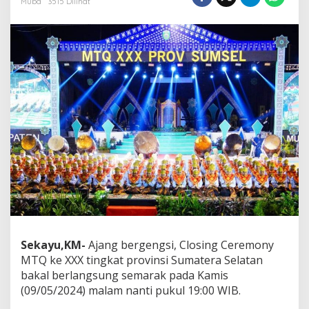
Muba
3515 Dilihat
u
k
s
e
s
P
e
n
y
e
l
e
n
g
g
a
r
a
n
Sekayu,KM-
Ajang bergengsi, Closing Ceremony
,
MTQ ke XXX tingkat provinsi Sumatera Selatan
S
u
bakal berlangsung semarak pada Kamis
k
(09/05/2024) malam nanti pukul 19:00 WIB.
s