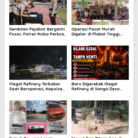
Sembilan Pejabat Berganti
Operasi Pasar Murah
Posisi, Polres Muba Perkuat
Digelar di Plakat Tinggi,
Soliditas dan Pelayanan
Bank Sumsel Babel Beri
Presisi
Subsidi untuk Ringankan
Beban Warga
Illegal Refinery Terbakar
Baru Digerebek Illegal
Saat Beroperasi, Kapolsek
Refinery di Sanga Desa
Sanga Desa Tegaskan
Meledak Lagi, Penegakan
Penindakan dan
Hukum Dipertanyakan
Pencegahan Terus
Dilakukan