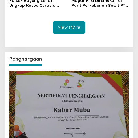
Polsek Bayung Lencir
Mayat Pria Ditemukan di
Ungkap Kasus Curas di
Parit Perkebunan Sawit PT
Jalintas Palembang–Jambi,
Hindoli Keluang, Polisi
Satu Pelaku Ditangkap Dua
Selidiki Penyebab Kematian
Masih Diburu
View More
Penghargaan