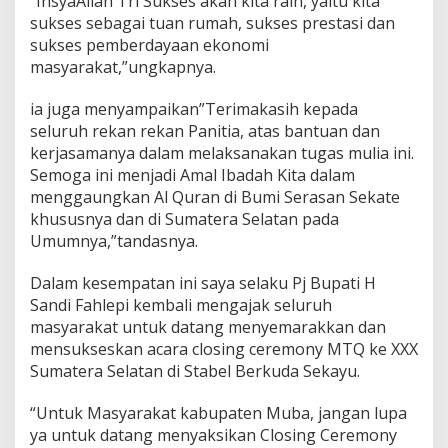
“InsyaAllah Tri Sukses akan kita raih, yaitu kita
d
sukses sebagai tuan rumah, sukses prestasi dan
a
y
sukses pemberdayaan ekonomi
a
masyarakat,”ungkapnya.
a
n
ia juga menyampaikan”Terimakasih kepada
U
seluruh rekan rekan Panitia, atas bantuan dan
M
K
kerjasamanya dalam melaksanakan tugas mulia ini.
M
Semoga ini menjadi Amal Ibadah Kita dalam
menggaungkan Al Quran di Bumi Serasan Sekate
khususnya dan di Sumatera Selatan pada
Umumnya,”tandasnya.
Dalam kesempatan ini saya selaku Pj Bupati H
Sandi Fahlepi kembali mengajak seluruh
masyarakat untuk datang menyemarakkan dan
mensukseskan acara closing ceremony MTQ ke XXX
Sumatera Selatan di Stabel Berkuda Sekayu.
“Untuk Masyarakat kabupaten Muba, jangan lupa
ya untuk datang menyaksikan Closing Ceremony