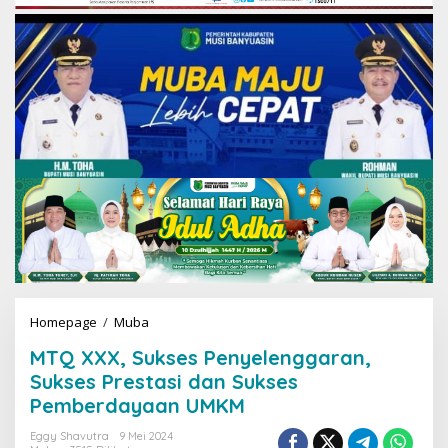
Homepage
/
Muba
M
T
MTQ XXX, Sukses Penyelenggaran,
Q
X
Sukses Prestasi dan Sukses
X
Pemberdayaan UMKM
X
,
Eggy Shavutra
9 Mei 2024
S