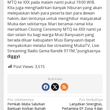
MTQ ke XXX pada malam nanti pukul 19:00 WIB.
Kita juga menghadirkan banyak hiburan yang akan
melepaskan lelah para peserta dan para dewan
hakim, dan tentunya untuk menghibur masyarakat
Muba dan sekitarnya. Mari beramai-ramai kita
meriahkan Closing Ceremony MTQ ke XXX nanti ya
dan selain itu bagi warga Musi Banyuasin yang
berada diluar kabupaten Musi Banyuasin dapat
menyaksikan melalui live streaming MubaTV, Live
Streaming Radio Gema Randik 97 FM,”pungkasnya.
(Eggy)
Post Views:
3,515
Ikuti Kami
N
Pos sebelumnya
Pos berikutnya
Pemkab Muba Salurkan
Lanjutkan Sinergitas,
a
Bantuan Korban Rumah
Pertamina EP Zona 4 dan