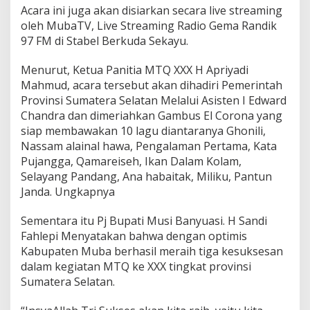
e
Acara ini juga akan disiarkan secara live streaming
s
oleh MubaTV, Live Streaming Radio Gema Randik
P
r
97 FM di Stabel Berkuda Sekayu.
e
s
Menurut, Ketua Panitia MTQ XXX H Apriyadi
t
Mahmud, acara tersebut akan dihadiri Pemerintah
a
Provinsi Sumatera Selatan Melalui Asisten I Edward
s
i
Chandra dan dimeriahkan Gambus El Corona yang
d
siap membawakan 10 lagu diantaranya Ghonili,
a
Nassam alainal hawa, Pengalaman Pertama, Kata
n
Pujangga, Qamareiseh, Ikan Dalam Kolam,
S
Selayang Pandang, Ana habaitak, Miliku, Pantun
u
k
Janda. Ungkapnya
s
e
Sementara itu Pj Bupati Musi Banyuasi. H Sandi
s
Fahlepi Menyatakan bahwa dengan optimis
P
Kabupaten Muba berhasil meraih tiga kesuksesan
e
m
dalam kegiatan MTQ ke XXX tingkat provinsi
b
Sumatera Selatan.
e
r