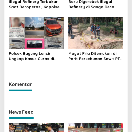
Illegal Refinery Terbakar
Baru Digerebek Illegal
Saat Beroperasi, Kapolsek
Refinery di Sanga Desa
Sanga Desa Tegaskan
Meledak Lagi, Penegakan
Penindakan dan
Hukum Dipertanyakan
Pencegahan Terus
Dilakukan
Polsek Bayung Lencir
Mayat Pria Ditemukan di
Ungkap Kasus Curas di
Parit Perkebunan Sawit PT
Jalintas Palembang–Jambi,
Hindoli Keluang, Polisi
Satu Pelaku Ditangkap Dua
Selidiki Penyebab Kematian
Masih Diburu
Komentar
News Feed