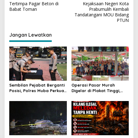
v
Tertimpa Pagar Beton di
Kejaksaan Negeri Kota
Babat Toman
Prabumulih Kembali
i
Tandatangani MOU Bidang
PTUN
g
a
Jangan Lewatkan
s
i
p
o
s
Sembilan Pejabat Berganti
Operasi Pasar Murah
Posisi, Polres Muba Perkuat
Digelar di Plakat Tinggi,
Soliditas dan Pelayanan
Bank Sumsel Babel Beri
Presisi
Subsidi untuk Ringankan
Beban Warga