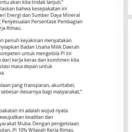
ntu akan kita tindak lanjuti,”
laskan bahwa kesepakatan ini
ri Energi dan Sumber Daya Mineral
g Penyesuaian Persentase Pembagian
rja Rimau.
an penuh keyakinan menyatakan
yiapkan Badan Usaha Milik Daerah
ompeten untuk mengelola PI ini
h dari kerja keras dan komitmen kita
estasi masa depan untuk
a.
laan yang transparan, akuntabel,
sebesar-besarnya bagi masyarakat,”
pakatan ini adalah wujud nyata
ewujudkan keadilan dan
yarakat Muba. Dengan pengelolaan
utan, PI 10% Wilayah Kerja Rimau