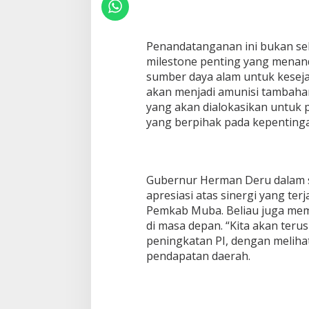
e
n
K
e
Penandatanganan ini bukan se
s
milestone penting yang menand
e
sumber daya alam untuk keseja
p
akan menjadi amunisi tambahan
a
k
yang akan dialokasikan untu
a
yang berpihak pada kepentinga
t
a
n
P
I
Gubernur Herman Deru dalam
1
apresiasi atas sinergi yang te
0
Pemkab Muba. Beliau juga mem
%
di masa depan. “Kita akan teru
R
peningkatan PI, dengan meliha
i
m
pendapatan daerah.
a
u