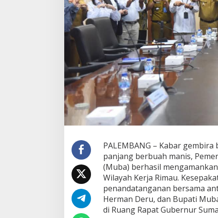
n
u
r
S
u
m
s
e
l
d
a
n
B
u
p
a
t
PALEMBANG – Kabar gembira ba
i
panjang berbuah manis, Pemer
M
(Muba) berhasil mengamankan Pa
u
Wilayah Kerja Rimau. Kesepakat
b
a
penandatanganan bersama anta
T
Herman Deru, dan Bupati Muba,
e
di Ruang Rapat Gubernur Sumat
k