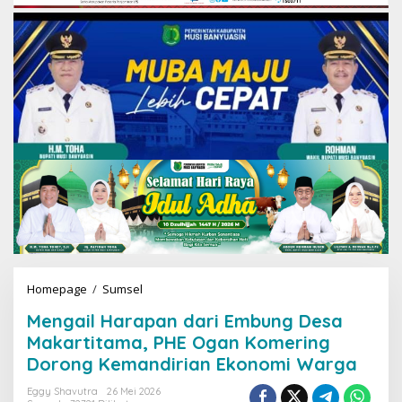
Homepage
/
Sumsel
M
e
Mengail Harapan dari Embung Desa
n
g
Makartitama, PHE Ogan Komering
a
Dorong Kemandirian Ekonomi Warga
i
l
Eggy Shavutra
26 Mei 2026
H