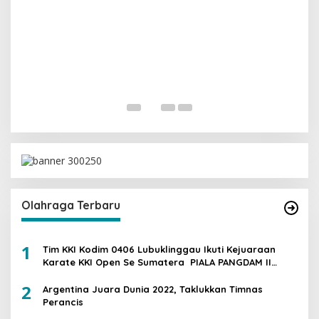
I
G
Di 
Olahraga Terbaru
1
Tim KKI Kodim 0406 Lubuklinggau Ikuti Kejuaraan
Karate KKI Open Se Sumatera PIALA PANGDAM II
/SWJ
2
Argentina Juara Dunia 2022, Taklukkan Timnas
Perancis