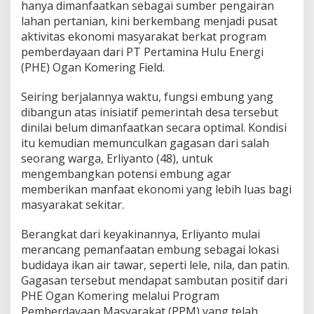
r
hanya dimanfaatkan sebagai sumber pengairan
t
lahan pertanian, kini berkembang menjadi pusat
i
aktivitas ekonomi masyarakat berkat program
t
pemberdayaan dari PT Pertamina Hulu Energi
a
m
(PHE) Ogan Komering Field.
a
,
Seiring berjalannya waktu, fungsi embung yang
P
dibangun atas inisiatif pemerintah desa tersebut
H
dinilai belum dimanfaatkan secara optimal. Kondisi
E
O
itu kemudian memunculkan gagasan dari salah
g
seorang warga, Erliyanto (48), untuk
a
mengembangkan potensi embung agar
n
memberikan manfaat ekonomi yang lebih luas bagi
K
o
masyarakat sekitar.
m
e
Berangkat dari keyakinannya, Erliyanto mulai
r
merancang pemanfaatan embung sebagai lokasi
i
budidaya ikan air tawar, seperti lele, nila, dan patin.
n
g
Gagasan tersebut mendapat sambutan positif dari
D
PHE Ogan Komering melalui Program
o
Pemberdayaan Masyarakat (PPM) yang telah