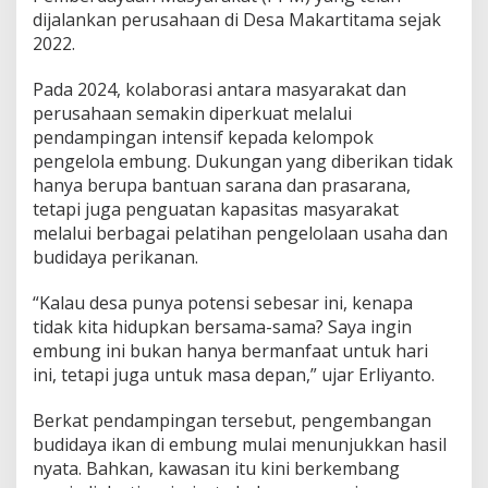
r
dijalankan perusahaan di Desa Makartitama sejak
o
2022.
n
g
K
Pada 2024, kolaborasi antara masyarakat dan
e
perusahaan semakin diperkuat melalui
m
pendampingan intensif kepada kelompok
a
pengelola embung. Dukungan yang diberikan tidak
n
d
hanya berupa bantuan sarana dan prasarana,
i
tetapi juga penguatan kapasitas masyarakat
r
melalui berbagai pelatihan pengelolaan usaha dan
i
budidaya perikanan.
a
n
E
“Kalau desa punya potensi sebesar ini, kenapa
k
tidak kita hidupkan bersama-sama? Saya ingin
o
embung ini bukan hanya bermanfaat untuk hari
n
ini, tetapi juga untuk masa depan,” ujar Erliyanto.
o
m
i
Berkat pendampingan tersebut, pengembangan
W
budidaya ikan di embung mulai menunjukkan hasil
a
nyata. Bahkan, kawasan itu kini berkembang
r