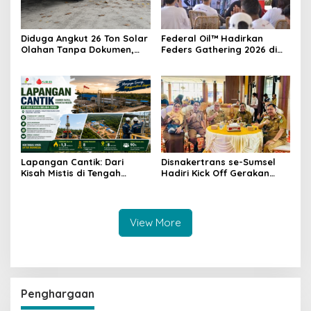
Diduga Angkut 26 Ton Solar
Federal Oil™ Hadirkan
Olahan Tanpa Dokumen,
Feders Gathering 2026 di
Truk Tangki Diamankan
Palembang, Perkuat
Satreskrim Polres OKI di Tol
Kedekatan dengan
Kayuagung–Pematang
Komunitas Motor Matic
Panggang
Lapangan Cantik: Dari
Disnakertrans se-Sumsel
Kisah Mistis di Tengah
Hadiri Kick Off Gerakan
Kebun Karet Menjadi Aset
Nasional Migran Aman,
Strategis Penopang Energi
Muba Perkuat Program
Indonesia
Desa Migran Emas
View More
Penghargaan