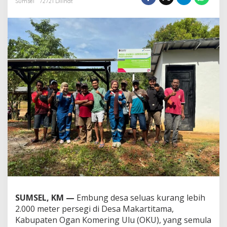
Sumsel
72721 Dilihat
a
r
a
p
a
n
d
a
r
i
E
m
b
u
n
g
D
e
s
a
M
SUMSEL, KM —
Embung desa seluas kurang lebih
a
2.000 meter persegi di Desa Makartitama,
k
a
Kabupaten Ogan Komering Ulu (OKU), yang semula