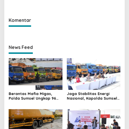
Kebun Karet Menjadi Aset
Nasional Migran Aman,
Strategis Penopang Energi
Muba Perkuat Program
Indonesia
Desa Migran Emas
Komentar
News Feed
Berantas Mafia Migas,
Jaga Stabilitas Energi
Polda Sumsel Ungkap 96
Nasional, Kapolda Sumsel
Kasus BBM Ilegal
Pimpin Ekspos
Sepanjang 2026
Pengungkapan 129
Tersangka BBM Ilegal