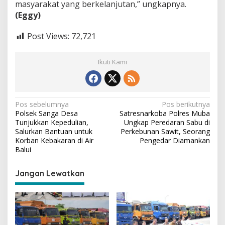
masyarakat yang berkelanjutan,” ungkapnya.
(Eggy)
Post Views:
72,721
Ikuti Kami
N
Pos sebelumnya
Pos berikutnya
Polsek Sanga Desa
Satresnarkoba Polres Muba
a
Tunjukkan Kepedulian,
Ungkap Peredaran Sabu di
v
Salurkan Bantuan untuk
Perkebunan Sawit, Seorang
Korban Kebakaran di Air
Pengedar Diamankan
i
Balui
g
Jangan Lewatkan
a
s
i
p