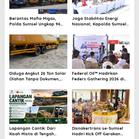
o
s
Berantas Mafia Migas,
Jaga Stabilitas Energi
Polda Sumsel Ungkap 96
Nasional, Kapolda Sumsel
Kasus BBM Ilegal
Pimpin Ekspos
Sepanjang 2026
Pengungkapan 129
Tersangka BBM Ilegal
Diduga Angkut 26 Ton Solar
Federal Oil™ Hadirkan
Olahan Tanpa Dokumen,
Feders Gathering 2026 di
Truk Tangki Diamankan
Palembang, Perkuat
Satreskrim Polres OKI di Tol
Kedekatan dengan
Kayuagung–Pematang
Komunitas Motor Matic
Panggang
Lapangan Cantik: Dari
Disnakertrans se-Sumsel
Kisah Mistis di Tengah
Hadiri Kick Off Gerakan