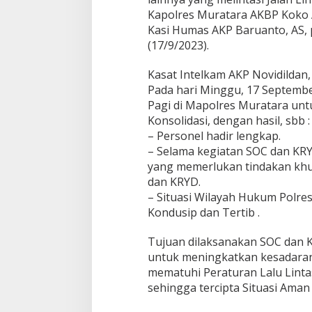
u
Kapolres Muratara AKBP Koko A
m
Kasi Humas AKP Baruanto, AS,
M
u
(17/9/2023).
r
a
Kasat Intelkam AKP Novidildan,
t
Pada hari Minggu, 17 Septembe
a
Pagi di Mapolres Muratara un
r
a
Konsolidasi, dengan hasil, sbb :
– Personel hadir lengkap.
– Selama kegiatan SOC dan KRYD
yang memerlukan tindakan khu
dan KRYD.
– Situasi Wilayah Hukum Polr
Kondusip dan Tertib .
Tujuan dilaksanakan SOC dan K
untuk meningkatkan kesadara
mematuhi Peraturan Lalu Linta
sehingga tercipta Situasi Ama