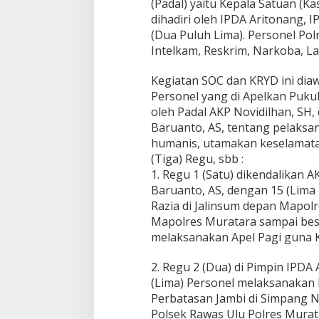
(Padal) yaitu Kepala Satuan (Ka
a
u
dihadiri oleh IPDA Aritonang, 
U
(Dua Puluh Lima). Personel Pol
t
Intelkam, Reskrim, Narkoba, La
a
r
Kegiatan SOC dan KRYD ini dia
a
I
Personel yang di Apelkan Pukul
n
oleh Padal AKP Novidilhan, SH
i
Baruanto, AS, tentang pelaksa
P
humanis, utamakan keselamatan
e
r
(Tiga) Regu, sbb :
i
1. Regu 1 (Satu) dikendalikan 
k
Baruanto, AS, dengan 15 (Lima
s
Razia di Jalinsum depan Mapolr
a
Mapolres Muratara sampai beso
K
e
melaksanakan Apel Pagi guna K
l
e
2. Regu 2 (Dua) di Pimpin IPDA
n
(Lima) Personel melaksanakan P
g
Perbatasan Jambi di Simpang 
k
a
Polsek Rawas Ulu Polres Murat