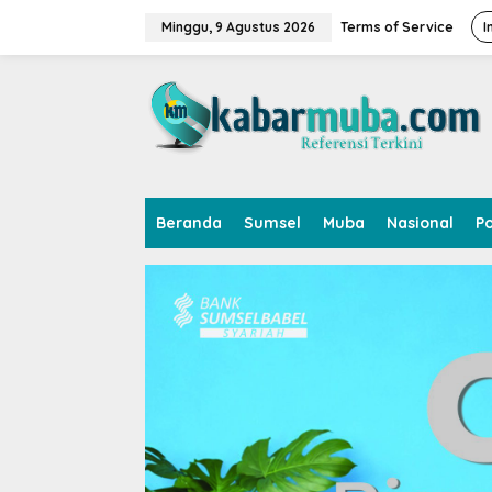
L
e
Minggu, 9 Agustus 2026
Terms of Service
I
w
a
t
i
k
e
k
o
n
Beranda
Sumsel
Muba
Nasional
Po
t
e
n