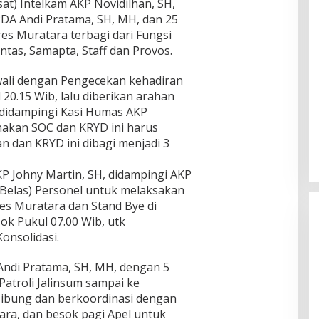
sat) Intelkam AKP Novidilhan, SH,
IPDA Andi Pratama, SH, MH, dan 25
res Muratara terbagi dari Fungsi
ntas, Samapta, Staff dan Provos.
wali dengan Pengecekan kehadiran
 20.15 Wib, lalu diberikan arahan
, didampingi Kasi Humas AKP
nakan SOC dan KRYD ini harus
 dan KRYD ini dibagi menjadi 3
AKP Johny Martin, SH, didampingi AKP
 Belas) Personel untuk melaksakan
es Muratara dan Stand Bye di
k Pukul 07.00 Wib, utk
onsolidasi.
 Andi Pratama, SH, MH, dengan 5
atroli Jalinsum sampai ke
Nibung dan berkoordinasi dengan
ara, dan besok pagi Apel untuk