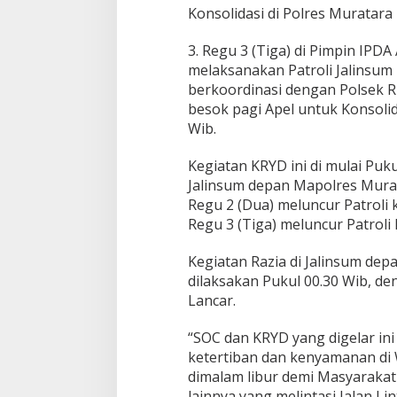
p
Konsolidasi di Polres Muratara 
a
n
3. Regu 3 (Tiga) di Pimpin IPDA
S
melaksanakan Patroli Jalinsum
u
r
berkoordinasi dengan Polsek Ru
a
besok pagi Apel untuk Konsolid
t
Wib.
K
e
Kegiatan KRYD ini di mulai Puku
n
d
Jalinsum depan Mapolres Murat
a
Regu 2 (Dua) meluncur Patroli 
r
Regu 3 (Tiga) meluncur Patroli 
a
a
Kegiatan Razia di Jalinsum dep
n
d
dilaksakan Pukul 00.30 Wib, d
i
Lancar.
J
a
“SOC dan KRYD yang digelar i
l
ketertiban dan kenyamanan di
i
n
dimalam libur demi Masyaraka
s
lainnya yang melintasi Jalan Li