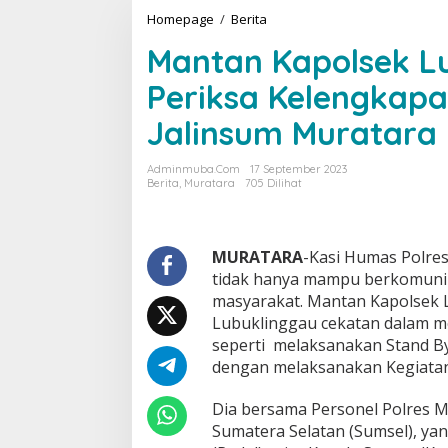
Homepage
/
Berita
M
a
Mantan Kapolsek Lu
n
t
Periksa Kelengkapa
a
n
Jalinsum Muratara
K
a
p
Adminmuba.com
17 September 2023
o
Berita
,
Muratara
705 Dilihat
l
s
e
k
MURATARA
-Kasi Humas Polre
L
tidak hanya mampu berkomunik
u
masyarakat. Mantan Kapolsek 
b
Lubuklinggau cekatan dalam me
u
seperti melaksanakan Stand Bye
k
l
dengan melaksanakan Kegiatan 
i
n
Dia bersama Personel Polres M
g
Sumatera Selatan (Sumsel), ya
g