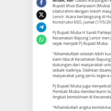
MUBA, KM-
Dalam kunjungan ke
d
Bupati Musi Banyuasin (Muba) 
a
silaturahmi dengan tokoh mas
n
Lencir. Acara berlangsung di H
B
e
Konstruksi KSO, Jumat (17/5/20
r
i
Pj Bupati Muba H Sandi Pahlep
B
Kecamatan Bayung Lencir meru
a
sejak menjadi Pj Bupati Muba.
n
t
u
“Alhamdullilah setelah lebih ku
a
kami tiba di Kecamatan Bayung
n
dukungan dari masyarakat unt
B
sebaik-baiknya. Silahkan disam
a
g
masyarakat yang perlu segera d
i
W
Pj Bupati Muba juga menyebutka
a
Pemkab Muba memberikann ba
r
tingkat kemiskinan di Kecamat
g
a
“Alhamdulilah angka kemiskin