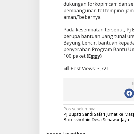
dukungan forkopimcam dan sel
pembangunan tol tempino-jambi
aman,”bebernya.
Pada kesempatan tersebut, Pj
berupa bantuan uang tunai un
Bayung Lencir, bantuan kepad
penyerahan Program Bantu U
100 paket.
(Eggy)
Post Views:
3,721
I
N
Pos sebelumnya
Pj Bupati Sandi Safari Jumat ke Masj
a
Baitussholihin Desa Senawar Jaya
v
Jangan Lewatkan