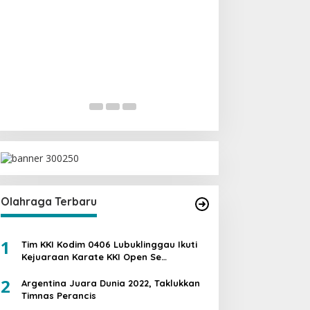
Ini Dia Hubungan
dengan Gerindra
Di Berita, Politik
|
19 Fe
Olahraga Terbaru
1
Tim KKI Kodim 0406 Lubuklinggau Ikuti
Kejuaraan Karate KKI Open Se
Sumatera PIALA PANGDAM II /SWJ
2
Argentina Juara Dunia 2022, Taklukkan
Timnas Perancis