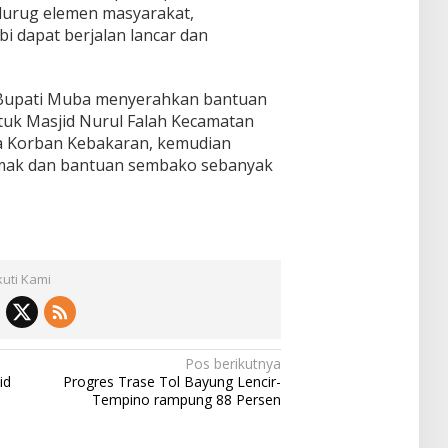
urug elemen masyarakat,
 dapat berjalan lancar dan
 Bupati Muba menyerahkan bantuan
tuk Masjid Nurul Falah Kecamatan
a Korban Kebakaran, kemudian
mak dan bantuan sembako sebanyak
kuti Kami
Pos berikutnya
id
Progres Trase Tol Bayung Lencir-
Tempino rampung 88 Persen