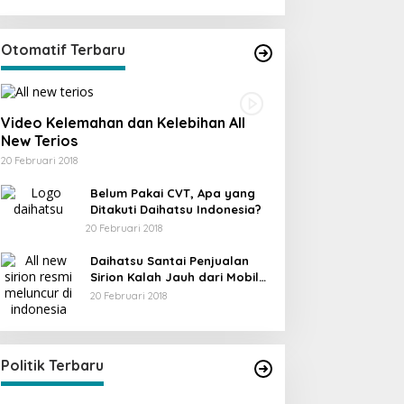
Otomatif Terbaru
Video Kelemahan dan Kelebihan All
New Terios
20 Februari 2018
Belum Pakai CVT, Apa yang
Ditakuti Daihatsu Indonesia?
20 Februari 2018
Daihatsu Santai Penjualan
Sirion Kalah Jauh dari Mobil
LCGC
20 Februari 2018
KPU Trenggalek Gelar Uji Publik
Di Berita, Jawa Timur, Politik, Trenggalek
|
13
Desember 2022
Politik Terbaru