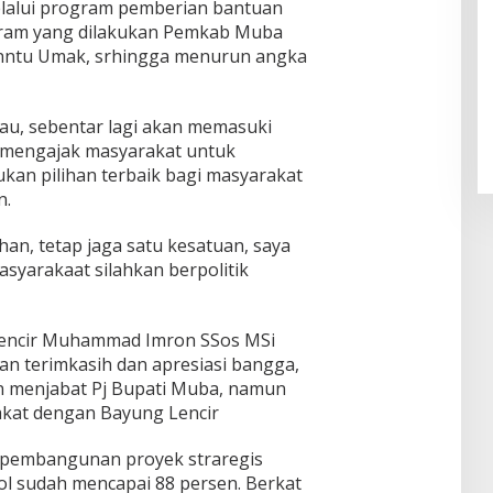
melalui program pemberian bantuan
ogram yang dilakukan Pemkab Muba
Banntu Umak, srhingga menurun angka
au, sebentar lagi akan memasuki
ya mengajak masyarakat untuk
ukan pilihan terbaik bagi masyarakat
n.
han, tetap jaga satu kesatuan, saya
syarakaat silahkan berpolitik
Lencir Muhammad Imron SSos MSi
n terimkasih dan apresiasi bangga,
n menjabat Pj Bupati Muba, namun
akat dengan Bayung Lencir
s pembangunan proyek straregis
l sudah mencapai 88 persen. Berkat