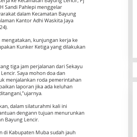
rja ke Kecamatan Bayung Lencir, Pj
H Sandi Pahlepi menggelar
yarakat dalam Kecamatan Bayung
alaman Kantor Adhi Waskita Jaya
24).
i mengatakan, kunjungan kerja ke
pakan Kunker Ketiga yang dilakukan
rang tiga jam perjalanan dari Sekayu
 Lencir. Saya mohon doa dan
uk menjalankan roda pemerintahan
paikan laporan jika ada keluhan
itangani,”ujarnya.
n, dalam silaturahmi kali ini
ntuan dengann tujuan menurunkan
an Bayung Lencir.
an di Kabupaten Muba sudah jauh