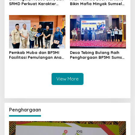
SRMD Perkuat Karakter
Bikin Mafia Minyak Sumsel
Generasi Muda Demi
Ketar-ketir, Sitaan Ilegal
Ketahanan Energi Nasional
Disulap Jadi Rp7,59 Miliar
untuk Negara Raih
Penghargaan SKK Migas
Pemkab Muba dan BP3MI
Desa Tebing Bulang Raih
Fasilitasi Pemulangan Anak
Penghargaan BP3MI Sumsel
PMI Terlantar dari Malaysia
sebagai Desa Migran Emas
Produktif
View More
Penghargaan