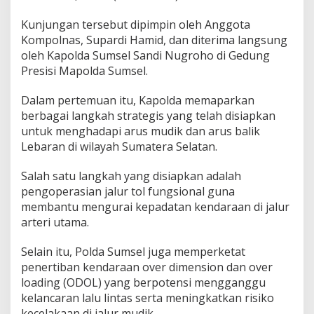
u
P
Kunjungan tersebut dipimpin oleh Anggota
e
Kompolnas, Supardi Hamid, dan diterima langsung
n
g
oleh Kapolda Sumsel Sandi Nugroho di Gedung
a
Presisi Mapolda Sumsel.
m
a
Dalam pertemuan itu, Kapolda memaparkan
n
berbagai langkah strategis yang telah disiapkan
a
n
untuk menghadapi arus mudik dan arus balik
M
Lebaran di wilayah Sumatera Selatan.
u
d
Salah satu langkah yang disiapkan adalah
i
pengoperasian jalur tol fungsional guna
k
L
membantu mengurai kepadatan kendaraan di jalur
e
arteri utama.
b
a
Selain itu, Polda Sumsel juga memperketat
r
penertiban kendaraan over dimension dan over
a
n
loading (ODOL) yang berpotensi mengganggu
kelancaran lalu lintas serta meningkatkan risiko
kecelakaan di jalur mudik.