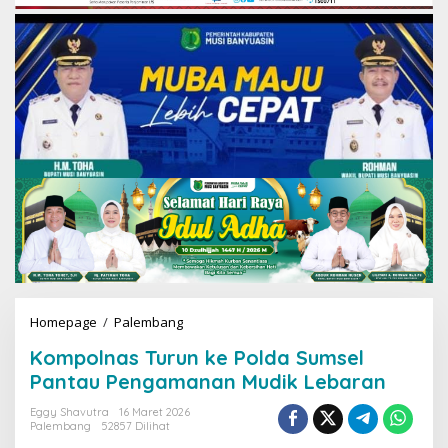
Homepage
/
Palembang
K
o
Kompolnas Turun ke Polda Sumsel
m
p
Pantau Pengamanan Mudik Lebaran
o
l
Eggy Shavutra
16 Maret 2026
Palembang
52857 Dilihat
n
a