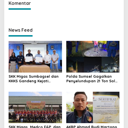
Komentar
News Feed
SKK Migas Sumbagsel dan
Polda Sumsel Gagalkan
KKKS Gandeng Kejati
Penyelundupan 21 Ton Solar
Sumsel, Perkuat Sinergi
Ilegal di Perairan Gandus,
Hukum Demi Kelancaran
Lima Pelaku Diamankan
Operasi Hulu Migas
SKK Migas, Medco E&P, dan
AKBP Ahmad Budi Martono