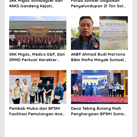
s
SKK Migas Sumbagsel dan
Polda Sumsel Gagalkan
KKKS Gandeng Kejati
Penyelundupan 21 Ton Solar
Sumsel, Perkuat Sinergi
Ilegal di Perairan Gandus,
Hukum Demi Kelancaran
Lima Pelaku Diamankan
Operasi Hulu Migas
SKK Migas, Medco E&P, dan
AKBP Ahmad Budi Martono
SRMD Perkuat Karakter
Bikin Mafia Minyak Sumsel
Generasi Muda Demi
Ketar-ketir, Sitaan Ilegal
Ketahanan Energi Nasional
Disulap Jadi Rp7,59 Miliar
untuk Negara Raih
Penghargaan SKK Migas
Pemkab Muba dan BP3MI
Desa Tebing Bulang Raih
Fasilitasi Pemulangan Anak
Penghargaan BP3MI Sumsel
PMI Terlantar dari Malaysia
sebagai Desa Migran Emas
Produktif