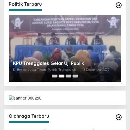
Politik Terbaru
I
KPU Trenggalek Gelar Uji Publik
G
Di Berita, Jawa Timur, Politik, Trenggalek
|
13 Desember 2022
Di 
Olahraga Terbaru