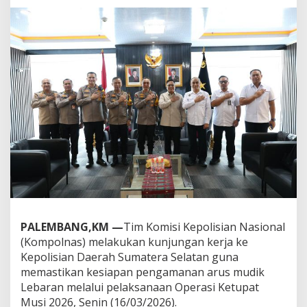
s
T
u
r
u
n
k
e
P
o
l
d
a
S
u
m
s
e
PALEMBANG,KM —
Tim Komisi Kepolisian Nasional
l
(Kompolnas) melakukan kunjungan kerja ke
P
Kepolisian Daerah Sumatera Selatan guna
a
memastikan kesiapan pengamanan arus mudik
n
t
Lebaran melalui pelaksanaan Operasi Ketupat
a
Musi 2026, Senin (16/03/2026).