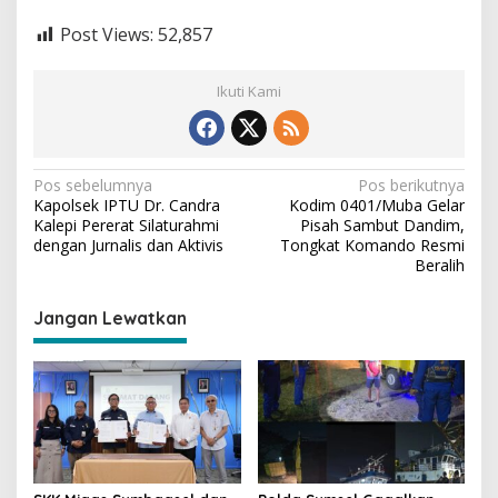
Post Views:
52,857
Ikuti Kami
N
Pos sebelumnya
Pos berikutnya
Kapolsek IPTU Dr. Candra
Kodim 0401/Muba Gelar
a
Kalepi Pererat Silaturahmi
Pisah Sambut Dandim,
v
dengan Jurnalis dan Aktivis
Tongkat Komando Resmi
Beralih
i
g
Jangan Lewatkan
a
s
i
p
o