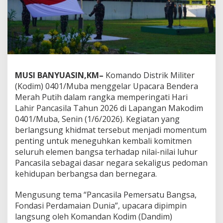
P
a
n
c
a
s
i
l
a
MUSI BANYUASIN,KM–
Komando Distrik Militer
2
(Kodim) 0401/Muba menggelar Upacara Bendera
0
Merah Putih dalam rangka memperingati Hari
2
Lahir Pancasila Tahun 2026 di Lapangan Makodim
6
,
0401/Muba, Senin (1/6/2026). Kegiatan yang
T
berlangsung khidmat tersebut menjadi momentum
e
penting untuk meneguhkan kembali komitmen
g
seluruh elemen bangsa terhadap nilai-nilai luhur
u
Pancasila sebagai dasar negara sekaligus pedoman
h
k
kehidupan berbangsa dan bernegara.
a
n
Mengusung tema “Pancasila Pemersatu Bangsa,
S
Fondasi Perdamaian Dunia”, upacara dipimpin
e
langsung oleh Komandan Kodim (Dandim)
m