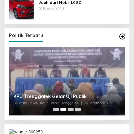
Jauh dari Mobil LCGC
20 Februari 2018
Politik Terbaru
I
KPU Trenggalek Gelar Uji Publik
G
Di Berita, Jawa Timur, Politik, Trenggalek
|
13 Desember 2022
Di 