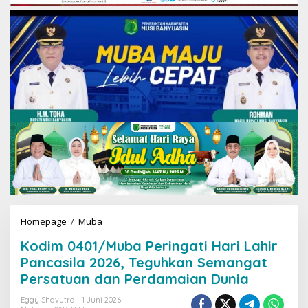
Homepage
/
Muba
K
o
Kodim 0401/Muba Peringati Hari Lahir
d
i
Pancasila 2026, Teguhkan Semangat
m
Persatuan dan Perdamaian Dunia
0
4
Eggy Shavutra
1 Juni 2026
0