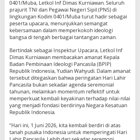
a
0401/Muba, Letkol Inf Dimas Kurniawan. Seluruh
n
prajurit TNI dan Pegawai Negeri Sipil (PNS) di
g
lingkungan Kodim 0401/Muba turut hadir sebagai
a
peserta upacara, menunjukkan semangat
t
P
kebersamaan dalam memperkokoh ideologi
e
bangsa di tengah berbagai tantangan zaman.
r
s
Bertindak sebagai Inspektur Upacara, Letkol Inf
a
Dimas Kurniawan membacakan amanat Kepala
t
u
Badan Pembinaan Ideologi Pancasila (BPIP)
a
Republik Indonesia, Yudian Wahyudi. Dalam amanat
n
tersebut ditegaskan bahwa peringatan Hari Lahir
d
Pancasila bukan sekadar agenda seremonial
a
tahunan, melainkan momentum reflektif untuk
n
P
memperkuat kembali keyakinan terhadap nilai-nilai
e
yang menjadi fondasi berdirinya Negara Kesatuan
r
Republik Indonesia.
d
a
“Hari ini, 1 Juni 2026, kita kembali berdiri di atas
m
a
tanah pusaka Indonesia untuk memperingati Hari
i
Lahir Pancasila. Lebih dari sekadar seremoni