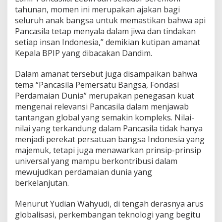
a
tahunan, momen ini merupakan ajakan bagi
n
seluruh anak bangsa untuk memastikan bahwa api
D
u
Pancasila tetap menyala dalam jiwa dan tindakan
n
setiap insan Indonesia,” demikian kutipan amanat
i
Kepala BPIP yang dibacakan Dandim.
a
Dalam amanat tersebut juga disampaikan bahwa
tema “Pancasila Pemersatu Bangsa, Fondasi
Perdamaian Dunia” merupakan penegasan kuat
mengenai relevansi Pancasila dalam menjawab
tantangan global yang semakin kompleks. Nilai-
nilai yang terkandung dalam Pancasila tidak hanya
menjadi perekat persatuan bangsa Indonesia yang
majemuk, tetapi juga menawarkan prinsip-prinsip
universal yang mampu berkontribusi dalam
mewujudkan perdamaian dunia yang
berkelanjutan.
Menurut Yudian Wahyudi, di tengah derasnya arus
globalisasi, perkembangan teknologi yang begitu