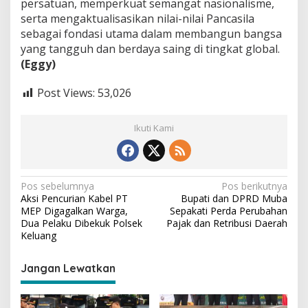
persatuan, memperkuat semangat nasionalisme,
serta mengaktualisasikan nilai-nilai Pancasila
sebagai fondasi utama dalam membangun bangsa
yang tangguh dan berdaya saing di tingkat global.
(Eggy)
Post Views:
53,026
Ikuti Kami
N
Pos sebelumnya
Pos berikutnya
Aksi Pencurian Kabel PT
Bupati dan DPRD Muba
a
MEP Digagalkan Warga,
Sepakati Perda Perubahan
v
Dua Pelaku Dibekuk Polsek
Pajak dan Retribusi Daerah
Keluang
i
g
Jangan Lewatkan
a
s