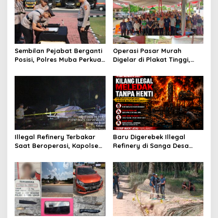
i
p
o
s
Sembilan Pejabat Berganti
Operasi Pasar Murah
Posisi, Polres Muba Perkuat
Digelar di Plakat Tinggi,
Soliditas dan Pelayanan
Bank Sumsel Babel Beri
Presisi
Subsidi untuk Ringankan
Beban Warga
Illegal Refinery Terbakar
Baru Digerebek Illegal
Saat Beroperasi, Kapolsek
Refinery di Sanga Desa
Sanga Desa Tegaskan
Meledak Lagi, Penegakan
Penindakan dan
Hukum Dipertanyakan
Pencegahan Terus
Dilakukan