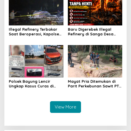
Illegal Refinery Terbakar
Baru Digerebek Illegal
Saat Beroperasi, Kapolsek
Refinery di Sanga Desa
Sanga Desa Tegaskan
Meledak Lagi, Penegakan
Penindakan dan
Hukum Dipertanyakan
Pencegahan Terus
Dilakukan
Polsek Bayung Lencir
Mayat Pria Ditemukan di
Ungkap Kasus Curas di
Parit Perkebunan Sawit PT
Jalintas Palembang–Jambi,
Hindoli Keluang, Polisi
Satu Pelaku Ditangkap Dua
Selidiki Penyebab Kematian
Masih Diburu
View More