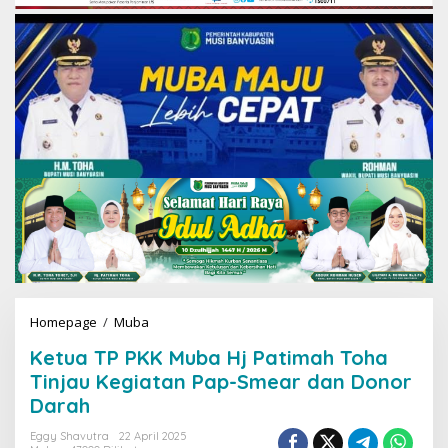
Homepage
/
Muba
K
e
Ketua TP PKK Muba Hj Patimah Toha
t
u
Tinjau Kegiatan Pap-Smear dan Donor
a
Darah
T
P
Eggy Shavutra
22 April 2025
P