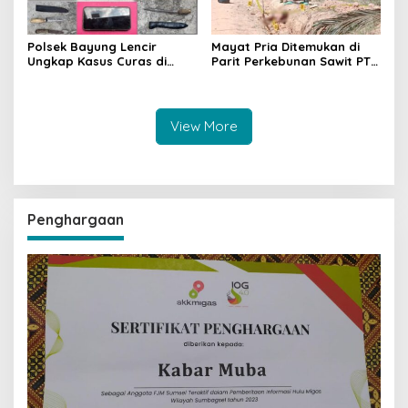
Polsek Bayung Lencir
Mayat Pria Ditemukan di
Ungkap Kasus Curas di
Parit Perkebunan Sawit PT
Jalintas Palembang–Jambi,
Hindoli Keluang, Polisi
Satu Pelaku Ditangkap Dua
Selidiki Penyebab Kematian
Masih Diburu
View More
Penghargaan