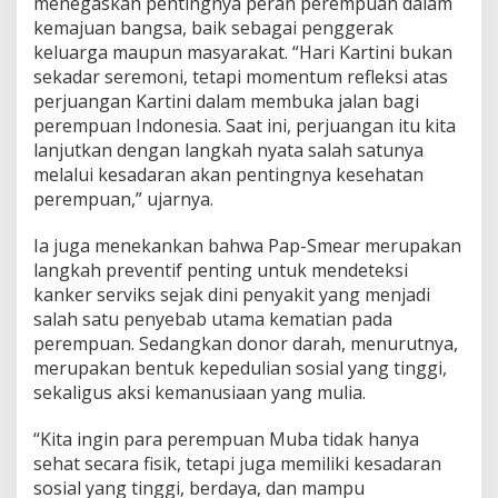
menegaskan pentingnya peran perempuan dalam
r
D
kemajuan bangsa, baik sebagai penggerak
a
keluarga maupun masyarakat. “Hari Kartini bukan
r
sekadar seremoni, tetapi momentum refleksi atas
a
perjuangan Kartini dalam membuka jalan bagi
h
perempuan Indonesia. Saat ini, perjuangan itu kita
lanjutkan dengan langkah nyata salah satunya
melalui kesadaran akan pentingnya kesehatan
perempuan,” ujarnya.
Ia juga menekankan bahwa Pap-Smear merupakan
langkah preventif penting untuk mendeteksi
kanker serviks sejak dini penyakit yang menjadi
salah satu penyebab utama kematian pada
perempuan. Sedangkan donor darah, menurutnya,
merupakan bentuk kepedulian sosial yang tinggi,
sekaligus aksi kemanusiaan yang mulia.
“Kita ingin para perempuan Muba tidak hanya
sehat secara fisik, tetapi juga memiliki kesadaran
sosial yang tinggi, berdaya, dan mampu