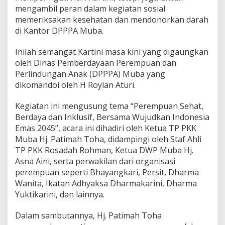
u
mengambil peran dalam kegiatan sosial
K
memeriksakan kesehatan dan mendonorkan darah
e
g
di Kantor DPPPA Muba.
i
a
Inilah semangat Kartini masa kini yang digaungkan
t
oleh Dinas Pemberdayaan Perempuan dan
a
Perlindungan Anak (DPPPA) Muba yang
n
P
dikomandoi oleh H Roylan Aturi.
a
p
Kegiatan ini mengusung tema “Perempuan Sehat,
-
Berdaya dan Inklusif, Bersama Wujudkan Indonesia
S
Emas 2045”, acara ini dihadiri oleh Ketua TP PKK
m
e
Muba Hj. Patimah Toha, didampingi oleh Staf Ahli
a
TP PKK Rosadah Rohman, Ketua DWP Muba Hj.
r
Asna Aini, serta perwakilan dari organisasi
d
perempuan seperti Bhayangkari, Persit, Dharma
a
n
Wanita, Ikatan Adhyaksa Dharmakarini, Dharma
D
Yuktikarini, dan lainnya.
o
n
Dalam sambutannya, Hj. Patimah Toha
o