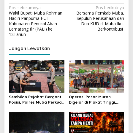
N
Pos sebelumnya
Pos berikutnya
Wakil Bupati Muba Rohman
Bersama Pemkab Muba,
a
Hadiri Paripurna HUT
Sepuluh Perusahaan dan
v
Kabupaten Penukal Aban
Dua KUD di Muba Ikut
Lematang Ilir (PALI) ke
Berkontribusi
i
12Tahun
g
Jangan Lewatkan
a
s
i
p
o
s
Sembilan Pejabat Berganti
Operasi Pasar Murah
Posisi, Polres Muba Perkuat
Digelar di Plakat Tinggi,
Soliditas dan Pelayanan
Bank Sumsel Babel Beri
Presisi
Subsidi untuk Ringankan
Beban Warga