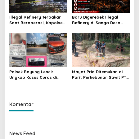
Illegal Refinery Terbakar
Baru Digerebek Illegal
Saat Beroperasi, Kapolsek
Refinery di Sanga Desa
Sanga Desa Tegaskan
Meledak Lagi, Penegakan
Penindakan dan
Hukum Dipertanyakan
Pencegahan Terus
Dilakukan
Polsek Bayung Lencir
Mayat Pria Ditemukan di
Ungkap Kasus Curas di
Parit Perkebunan Sawit PT
Jalintas Palembang–Jambi,
Hindoli Keluang, Polisi
Satu Pelaku Ditangkap Dua
Selidiki Penyebab Kematian
Masih Diburu
Komentar
News Feed