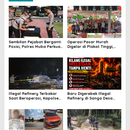
Sembilan Pejabat Berganti
Operasi Pasar Murah
Posisi, Polres Muba Perkuat
Digelar di Plakat Tinggi,
Soliditas dan Pelayanan
Bank Sumsel Babel Beri
Presisi
Subsidi untuk Ringankan
Beban Warga
Illegal Refinery Terbakar
Baru Digerebek Illegal
Saat Beroperasi, Kapolsek
Refinery di Sanga Desa
Sanga Desa Tegaskan
Meledak Lagi, Penegakan
Penindakan dan
Hukum Dipertanyakan
Pencegahan Terus
Dilakukan