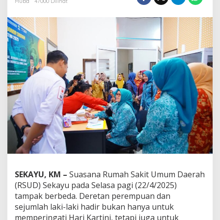
Muba
47000 Dilihat
K
K
M
u
b
a
H
j
P
a
t
i
m
a
h
T
o
h
a
SEKAYU, KM –
Suasana Rumah Sakit Umum Daerah
T
(RSUD) Sekayu pada Selasa pagi (22/4/2025)
i
n
tampak berbeda. Deretan perempuan dan
j
sejumlah laki-laki hadir bukan hanya untuk
a
memperingati Hari Kartini, tetapi juga untuk