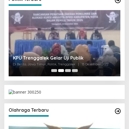
I
KPU Trenggalek Gelar Uji Publik
G
Di Berita, Jawa Timur, Politik, Trenggalek
|
13 Desember 2022
Di 
Olahraga Terbaru