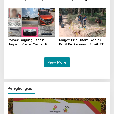
Sanga Desa Tegaskan
Meledak Lagi, Penegakan
Penindakan dan
Hukum Dipertanyakan
Pencegahan Terus
Dilakukan
Polsek Bayung Lencir
Mayat Pria Ditemukan di
Ungkap Kasus Curas di
Parit Perkebunan Sawit PT
Jalintas Palembang–Jambi,
Hindoli Keluang, Polisi
Satu Pelaku Ditangkap Dua
Selidiki Penyebab Kematian
Masih Diburu
View More
Penghargaan