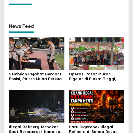
News Feed
Sembilan Pejabat Berganti
Operasi Pasar Murah
Posisi, Polres Muba Perkuat
Digelar di Plakat Tinggi,
Soliditas dan Pelayanan
Bank Sumsel Babel Beri
Presisi
Subsidi untuk Ringankan
Beban Warga
Illegal Refinery Terbakar
Baru Digerebek Illegal
Saat Beroperasi, Kapolsek
Refinery di Sanga Desa