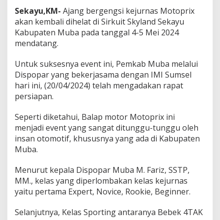
k
u
Sekayu,KM-
Ajang bergengsi kejurnas Motoprix
i
akan kembali dihelat di Sirkuit Skyland Sekayu
t
Kabupaten Muba pada tanggal 4-5 Mei 2024
S
mendatang.
k
y
l
Untuk suksesnya event ini, Pemkab Muba melalui
a
Dispopar yang bekerjasama dengan IMI Sumsel
n
hari ini, (20/04/2024) telah mengadakan rapat
d
persiapan.
S
e
k
Seperti diketahui, Balap motor Motoprix ini
a
menjadi event yang sangat ditunggu-tunggu oleh
y
insan otomotif, khususnya yang ada di Kabupaten
u
Muba.
Menurut kepala Dispopar Muba M. Fariz, SSTP,
MM., kelas yang diperlombakan kelas kejurnas
yaitu pertama Expert, Novice, Rookie, Beginner.
Selanjutnya, Kelas Sporting antaranya Bebek 4TAK