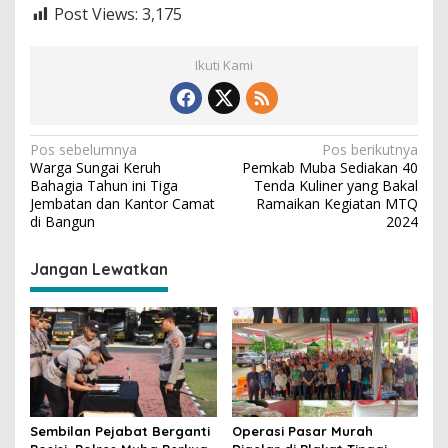
Post Views:
3,175
Ikuti Kami
N
Pos sebelumnya
Pos berikutnya
Warga Sungai Keruh
Pemkab Muba Sediakan 40
a
Bahagia Tahun ini Tiga
Tenda Kuliner yang Bakal
v
Jembatan dan Kantor Camat
Ramaikan Kegiatan MTQ
di Bangun
2024
i
g
Jangan Lewatkan
a
s
i
p
o
s
Sembilan Pejabat Berganti
Operasi Pasar Murah