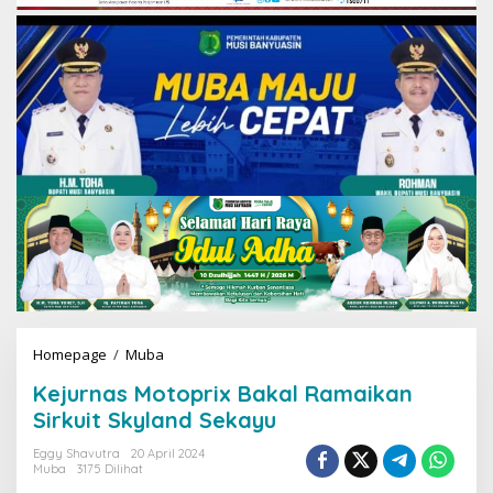
Homepage
/
Muba
K
e
Kejurnas Motoprix Bakal Ramaikan
j
u
Sirkuit Skyland Sekayu
r
n
Eggy Shavutra
20 April 2024
Muba
3175 Dilihat
a
s