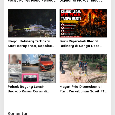
Posisi, Polres Muba Perkuat
Digelar di Plakat Tinggi,
Soliditas dan Pelayanan
Bank Sumsel Babel Beri
Presisi
Subsidi untuk Ringankan
Beban Warga
Illegal Refinery Terbakar
Baru Digerebek Illegal
Saat Beroperasi, Kapolsek
Refinery di Sanga Desa
Sanga Desa Tegaskan
Meledak Lagi, Penegakan
Penindakan dan
Hukum Dipertanyakan
Pencegahan Terus
Dilakukan
Polsek Bayung Lencir
Mayat Pria Ditemukan di
Ungkap Kasus Curas di
Parit Perkebunan Sawit PT
Jalintas Palembang–Jambi,
Hindoli Keluang, Polisi
Satu Pelaku Ditangkap Dua
Selidiki Penyebab Kematian
Masih Diburu
Komentar