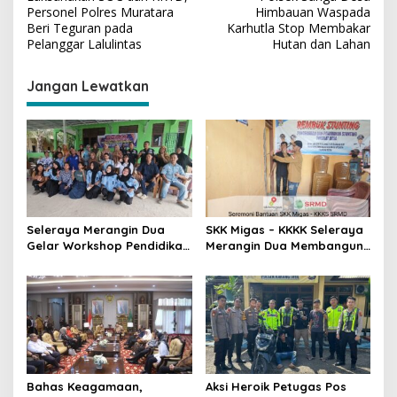
a
Personel Polres Muratara
Himbauan Waspada
v
Beri Teguran pada
Karhutla Stop Membakar
Pelanggar Lalulintas
Hutan dan Lahan
i
g
Jangan Lewatkan
a
s
i
p
o
s
Seleraya Merangin Dua
SKK Migas – KKKK Seleraya
Gelar Workshop Pendidikan
Merangin Dua Membangun
Menuju Smart Gadget di
Desa Sehat di Desa Belani
Desa Belani
Bahas Keagamaan,
Aksi Heroik Petugas Pos