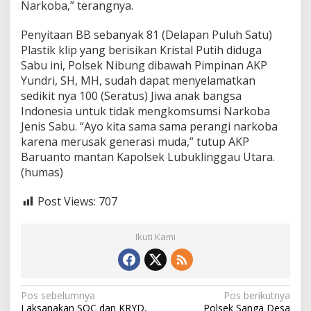
Narkoba,” terangnya.
Penyitaan BB sebanyak 81 (Delapan Puluh Satu)
Plastik klip yang berisikan Kristal Putih diduga
Sabu ini, Polsek Nibung dibawah Pimpinan AKP
Yundri, SH, MH, sudah dapat menyelamatkan
sedikit nya 100 (Seratus) Jiwa anak bangsa
Indonesia untuk tidak mengkomsumsi Narkoba
Jenis Sabu. “Ayo kita sama sama perangi narkoba
karena merusak generasi muda,” tutup AKP
Baruanto mantan Kapolsek Lubuklinggau Utara.
(humas)
Post Views:
707
Ikuti Kami
N
Pos sebelumnya
Pos berikutnya
Laksanakan SOC dan KRYD,
Polsek Sanga Desa