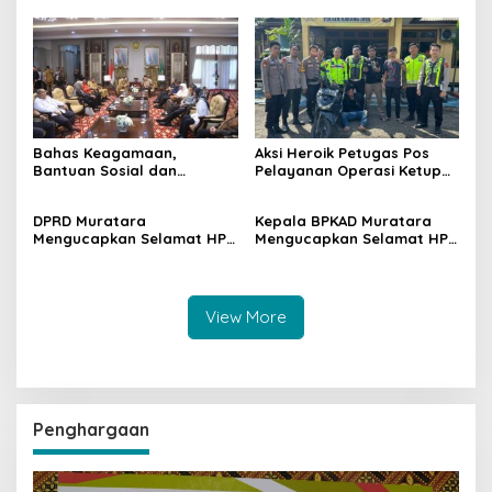
Desa Belani
Bahas Keagamaan,
Aksi Heroik Petugas Pos
Bantuan Sosial dan
Pelayanan Operasi Ketupat
Kesiapsiagaan Bencana
Musi 2024 di Muratara,
Kejar dan Ringkus Pelaku
DPRD Muratara
Kepala BPKAD Muratara
Curat
Mengucapkan Selamat HPN
Mengucapkan Selamat HPN
tahun 2024
Tahun 2024
View More
Penghargaan