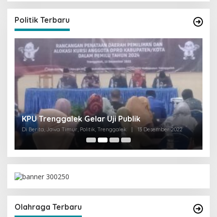
Politik Terbaru
I
KPU Trenggalek Gelar Uji Publik
G
Di Berita, Jawa Timur, Politik, Trenggalek
|
13 Desember 2022
Di 
Olahraga Terbaru