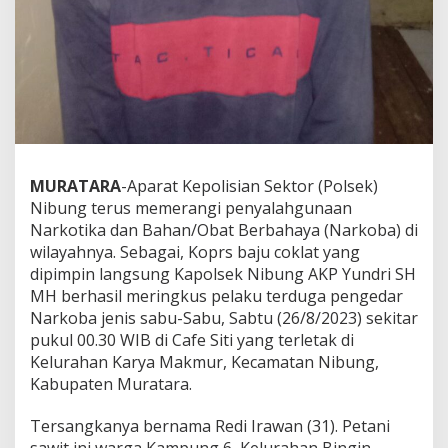
g
g
e
r
e
b
e
k
a
n
C
MURATARA
-Aparat Kepolisian Sektor (Polsek)
a
Nibung terus memerangi penyalahgunaan
f
Narkotika dan Bahan/Obat Berbahaya (Narkoba) di
e
wilayahnya. Sebagai, Koprs baju coklat yang
S
i
dipimpin langsung Kapolsek Nibung AKP Yundri SH
t
MH berhasil meringkus pelaku terduga pengedar
i
Narkoba jenis sabu-Sabu, Sabtu (26/8/2023) sekitar
,
pukul 00.30 WIB di Cafe Siti yang terletak di
A
Kelurahan Karya Makmur, Kecamatan Nibung,
l
h
Kabupaten Muratara.
a
s
Tersangkanya bernama Redi Irawan (31). Petani
i
sawit ini warga Kampung 6, Kelurahan Bingin