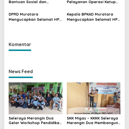
Bantuan Sosial dan
Pelayanan Operasi Ketupat
Kesiapsiagaan Bencana
Musi 2024 di Muratara,
Kejar dan Ringkus Pelaku
DPRD Muratara
Kepala BPKAD Muratara
Curat
Mengucapkan Selamat HPN
Mengucapkan Selamat HPN
tahun 2024
Tahun 2024
Komentar
News Feed
Seleraya Merangin Dua
SKK Migas – KKKK Seleraya
Gelar Workshop Pendidikan
Merangin Dua Membangun
Menuju Smart Gadget di
Desa Sehat di Desa Belani