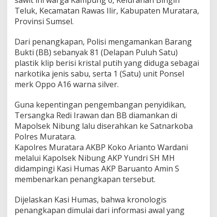
l
Teluk, Kecamatan Rawas Ilir, Kabupaten Muratara,
P
e
Provinsi Sumsel.
n
g
Dari penangkapan, Polisi mengamankan Barang
e
Bukti (BB) sebanyak 81 (Delapan Puluh Satu)
d
plastik klip berisi kristal putih yang diduga sebagai
a
r
narkotika jenis sabu, serta 1 (Satu) unit Ponsel
N
merk Oppo A16 warna silver.
a
r
Guna kepentingan pengembangan penyidikan,
k
Tersangka Redi Irawan dan BB diamankan di
o
b
Mapolsek Nibung lalu diserahkan ke Satnarkoba
a
Polres Muratara.
D
Kapolres Muratara AKBP Koko Arianto Wardani
i
melalui Kapolsek Nibung AKP Yundri SH MH
c
i
didampingi Kasi Humas AKP Baruanto Amin S
d
membenarkan penangkapan tersebut.
u
k
Dijelaskan Kasi Humas, bahwa kronologis
penangkapan dimulai dari informasi awal yang