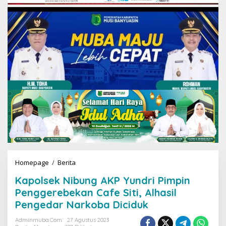
Homepage
/
Berita
K
a
Kapolsek Nibung AKP Yundri Pimpin
p
o
Penggerebekan Cafe Siti, Alhasil
l
Pengedar Narkoba Diciduk
s
e
Adminmuba.com
27 Agustus 2023
k