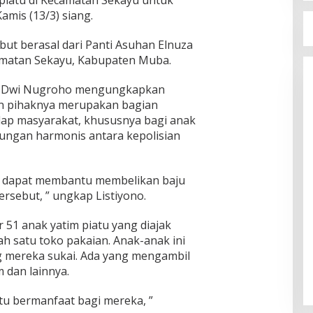
iatu di Kecamatan Sekayu untuk
amis (13/3) siang.
but berasal dari Panti Asuhan Elnuza
camatan Sekayu, Kabupaten Muba.
o Dwi Nugroho mengungkapkan
an pihaknya merupakan bagian
dap masyarakat, khususnya bagi anak
bungan harmonis antara kepolisian
h dapat membantu membelikan baju
ersebut, ” ungkap Listiyono.
r 51 anak yatim piatu yang diajak
ah satu toko pakaian. Anak-anak ini
 mereka sukai. Ada yang mengambil
 dan lainnya.
tu bermanfaat bagi mereka, ”