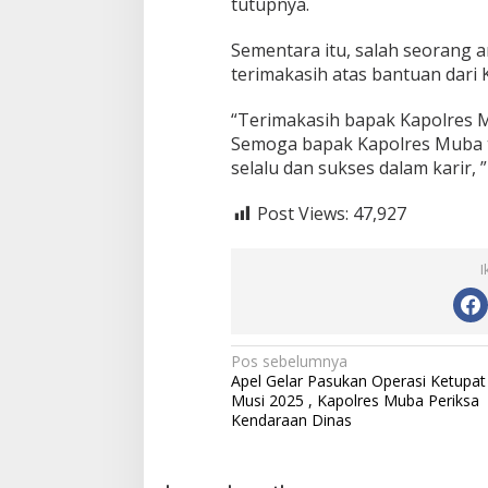
tutupnya.
l
a
n
Sementara itu, salah seorang
j
terimakasih atas bantuan dari
a
B
“Terimakasih bapak Kapolres M
a
Semoga bapak Kapolres Muba t
j
u
selalu dan sukses dalam karir, ”
L
e
Post Views:
47,927
b
a
r
I
a
n
N
Pos sebelumnya
Apel Gelar Pasukan Operasi Ketupat
a
Musi 2025 , Kapolres Muba Periksa
v
Kendaraan Dinas
i