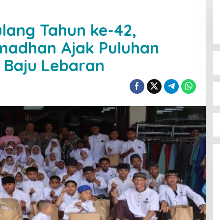
lang Tahun ke-42,
madhan Ajak Puluhan
 Baju Lebaran