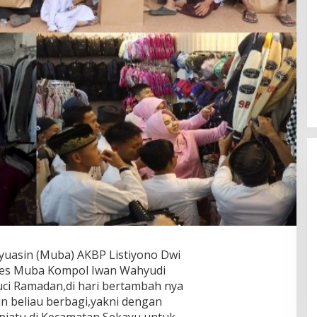
Susno Duaji Serukan IKJB Dukung
Heri Amalindo, Nyalon Gubernur
Sumsel dan Jadi
Di Berita, Politik
|
18 Juni 2023
uasin (Muba) AKBP Listiyono Dwi
es Muba Kompol Iwan Wahyudi
uci Ramadan,di hari bertambah nya
un beliau berbagi,yakni dengan