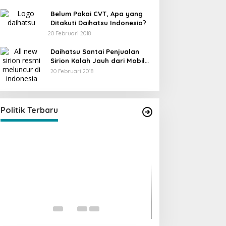
Belum Pakai CVT, Apa yang
Ditakuti Daihatsu Indonesia?
20 Februari 2018
Daihatsu Santai Penjualan
Sirion Kalah Jauh dari Mobil
LCGC
20 Februari 2018
KPU Trenggalek Gelar Uji Publik
Di Berita, Jawa Timur, Politik, Trenggalek
|
13
Desember 2022
Politik Terbaru
Ini Dia Hubungan
dengan Gerindra
Di Berita, Politik
|
19 Fe