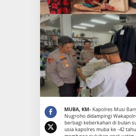
n
k
e
-
4
2
,
B
e
r
b
a
g
i
B
e
r
k
a
h
MUBA, KM-
Kapolres Musi Bany
R
Nugroho didampingi Wakapolr
a
m
berbagi keberkahan di bulan s
a
usia kapolres muba ke -42 tah
d