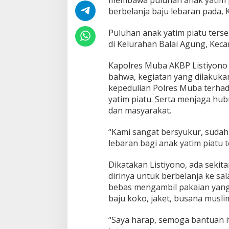
membawa puluhan anak yatim p
h
berbelanja baju lebaran pada, K
a
n
A
Puluhan anak yatim piatu terse
j
di Kelurahan Balai Agung, Ke
a
k
Kapolres Muba AKBP Listiyon
P
bahwa, kegiatan yang dilakuk
u
l
kepedulian Polres Muba terha
u
yatim piatu. Serta menjaga hu
h
dan masyarakat.
a
n
“Kami sangat bersyukur, suda
A
n
lebaran bagi anak yatim piatu t
a
k
Dikatakan Listiyono, ada sekita
Y
dirinya untuk berbelanja ke sal
a
bebas mengambil pakaian yang
t
i
baju koko, jaket, busana muslim
m
B
“Saya harap, semoga bantuan i
e