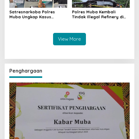
Satresnarkoba Polres
Polres Muba Kembali
Muba Ungkap Kasus
Tindak Illegal Refinery di
Narkotika, Tiga Tersangka
Bayung Lencir, Empat
dan Puluhan Paket Sabu
Terduga Pelaku Diamankan
Diamankan
View More
Penghargaan