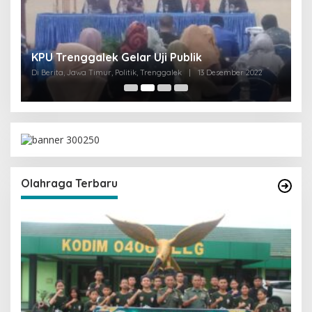
I
KPU Trenggalek Gelar Uji Publik
G
Di Berita, Jawa Timur, Politik, Trenggalek
|
13 Desember 2022
Di 
Olahraga Terbaru