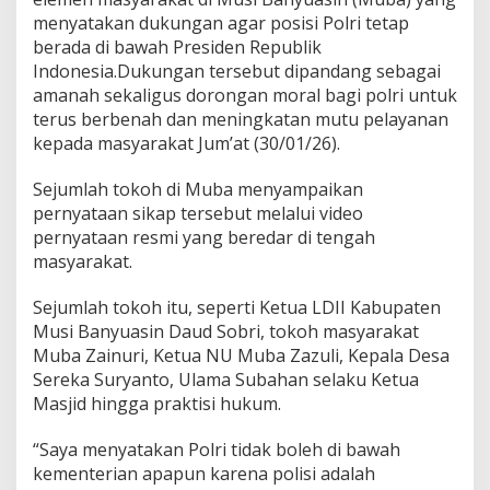
n
menyatakan dukungan agar posisi Polri tetap
S
e
berada di bawah Presiden Republik
l
Indonesia.Dukungan tersebut dipandang sebagai
u
amanah sekaligus dorongan moral bagi polri untuk
r
terus berbenah dan meningkatan mutu pelayanan
u
h
kepada masyarakat Jum’at (30/01/26).
E
l
Sejumlah tokoh di Muba menyampaikan
e
pernyataan sikap tersebut melalui video
m
pernyataan resmi yang beredar di tengah
e
n
masyarakat.
M
a
Sejumlah tokoh itu, seperti Ketua LDII Kabupaten
s
Musi Banyuasin Daud Sobri, tokoh masyarakat
y
Muba Zainuri, Ketua NU Muba Zazuli, Kepala Desa
a
r
Sereka Suryanto, Ulama Subahan selaku Ketua
a
Masjid hingga praktisi hukum.
k
a
“Saya menyatakan Polri tidak boleh di bawah
t
kementerian apapun karena polisi adalah
M