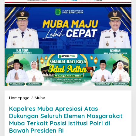
Homepage
/
Muba
K
a
Kapolres Muba Apresiasi Atas
p
o
Dukungan Seluruh Elemen Masyarakat
l
Muba Terkait Posisi Istitusi Polri di
r
Bawah Presiden RI
e
s