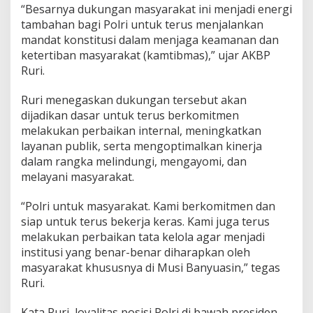
o
“Besarnya dukungan masyarakat ini menjadi energi
l
tambahan bagi Polri untuk terus menjalankan
r
mandat konstitusi dalam menjaga keamanan dan
i
ketertiban masyarakat (kamtibmas),” ujar AKBP
d
i
Ruri.
B
a
Ruri menegaskan dukungan tersebut akan
w
dijadikan dasar untuk terus berkomitmen
a
melakukan perbaikan internal, meningkatkan
h
P
layanan publik, serta mengoptimalkan kinerja
r
dalam rangka melindungi, mengayomi, dan
e
melayani masyarakat.
s
i
“Polri untuk masyarakat. Kami berkomitmen dan
d
e
siap untuk terus bekerja keras. Kami juga terus
n
melakukan perbaikan tata kelola agar menjadi
R
institusi yang benar-benar diharapkan oleh
I
masyarakat khususnya di Musi Banyuasin,” tegas
Ruri.
Kata Ruri, loyalitas posisi Polri di bawah presiden