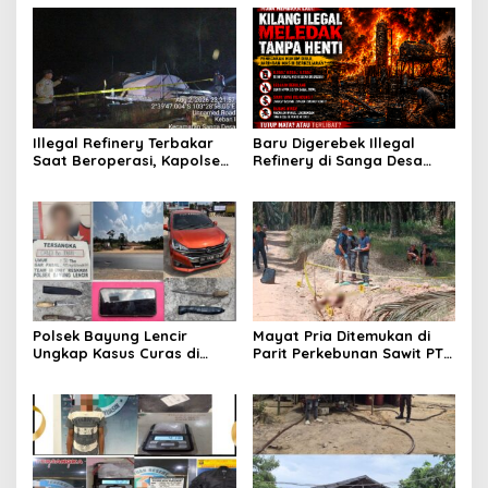
Illegal Refinery Terbakar
Baru Digerebek Illegal
Saat Beroperasi, Kapolsek
Refinery di Sanga Desa
Sanga Desa Tegaskan
Meledak Lagi, Penegakan
Penindakan dan
Hukum Dipertanyakan
Pencegahan Terus
Dilakukan
Polsek Bayung Lencir
Mayat Pria Ditemukan di
Ungkap Kasus Curas di
Parit Perkebunan Sawit PT
Jalintas Palembang–Jambi,
Hindoli Keluang, Polisi
Satu Pelaku Ditangkap Dua
Selidiki Penyebab Kematian
Masih Diburu