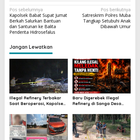
N
Pos sebelumnya
Pos berikutnya
Kapolsek Babat Supat Jumat
Satreskrim Polres Muba
a
Berkah Salurkan Bantuan
Tangkap Setubuhi Anak
v
dan Santunan ke Balita
Dibawah Umur
Penderita Hidrosefalus
i
g
Jangan Lewatkan
a
s
i
p
o
s
Illegal Refinery Terbakar
Baru Digerebek Illegal
Saat Beroperasi, Kapolsek
Refinery di Sanga Desa
Sanga Desa Tegaskan
Meledak Lagi, Penegakan
Penindakan dan
Hukum Dipertanyakan
Pencegahan Terus
Dilakukan