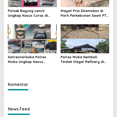
Polsek Bayung Lencir
Mayat Pria Ditemukan di
Ungkap Kasus Curas di
Parit Perkebunan Sawit PT
Jalintas Palembang–Jambi,
Hindoli Keluang, Polisi
Satu Pelaku Ditangkap Dua
Selidiki Penyebab Kematian
Masih Diburu
Satresnarkoba Polres
Polres Muba Kembali
Muba Ungkap Kasus
Tindak Illegal Refinery di
Narkotika, Tiga Tersangka
Bayung Lencir, Empat
dan Puluhan Paket Sabu
Terduga Pelaku Diamankan
Diamankan
Komentar
News Feed