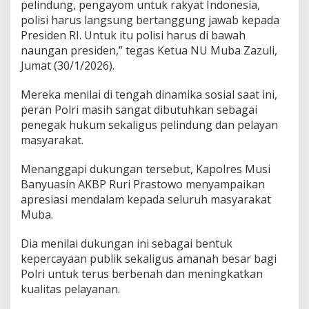
u
pelindung, pengayom untuk rakyat Indonesia,
b
polisi harus langsung bertanggung jawab kepada
a
Presiden RI. Untuk itu polisi harus di bawah
T
naungan presiden,” tegas Ketua NU Muba Zazuli,
e
Jumat (30/1/2026).
r
k
a
Mereka menilai di tengah dinamika sosial saat ini,
i
peran Polri masih sangat dibutuhkan sebagai
t
penegak hukum sekaligus pelindung dan pelayan
P
masyarakat.
o
s
i
Menanggapi dukungan tersebut, Kapolres Musi
s
Banyuasin AKBP Ruri Prastowo menyampaikan
i
apresiasi mendalam kepada seluruh masyarakat
I
Muba.
s
t
i
Dia menilai dukungan ini sebagai bentuk
t
kepercayaan publik sekaligus amanah besar bagi
u
Polri untuk terus berbenah dan meningkatkan
s
kualitas pelayanan.
i
P