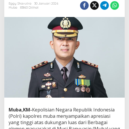
Eggy Shavutra
30 Januari 2026
M
Muba
83863 Dilihat
u
b
a
A
p
r
e
s
i
a
s
i
A
t
a
s
D
u
k
u
Muba,KM-
Kepolisian Negara Republik Indonesia
n
(Polri) kapolres muba menyampaikan apresiasi
g
yang tinggi atas dukungan luas dari Berbagai
a
elemen masyarakat di Musi Banyuasin (Muba) yang