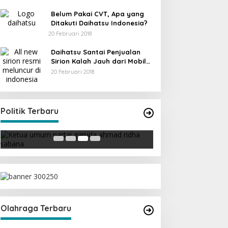
Belum Pakai CVT, Apa yang
Ditakuti Daihatsu Indonesia?
20 Februari 2018
Daihatsu Santai Penjualan
Sirion Kalah Jauh dari Mobil
LCGC
20 Februari 2018
Strategi PPP Me
Ganjar dan Gus Y
Ini Dia Hubungan Partai Garuda
Di Berita, Politik
|
19 Fe
Politik Terbaru
dengan Gerindra
Di Berita, Politik
|
19 Februari 2018
Olahraga Terbaru