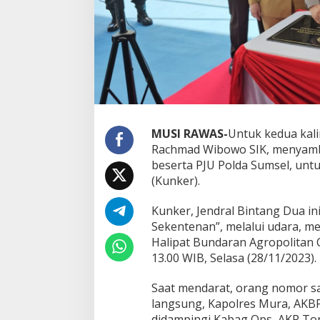
u
n
g
S
P
K
T
P
o
l
Susno Duaji Seru
s
MUSI RAWAS-
Untuk kedua kali
Heri Amalindo, N
e
Rachmad Wibowo SIK, menyamb
Sumsel dan Jadi
Di Berita, Politik
|
18 Jun
k
beserta PJU Polda Sumsel, unt
M
(Kunker).
u
a
r
Kunker, Jendral Bintang Dua ini
a
Sekentenan”, melalui udara, m
L
Halipat Bundaran Agropolitan 
a
13.00 WIB, Selasa (28/11/2023).
k
i
t
Saat mendarat, orang nomor sa
a
langsung, Kapolres Mura, AK
n
didampingi Kabag Ops, AKP Ton