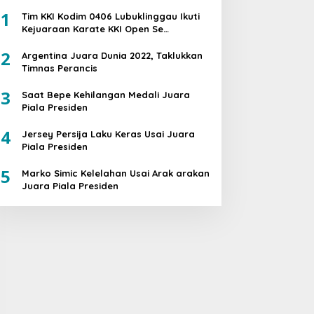
1
Tim KKI Kodim 0406 Lubuklinggau Ikuti
Kejuaraan Karate KKI Open Se
Sumatera PIALA PANGDAM II /SWJ
2
Argentina Juara Dunia 2022, Taklukkan
Timnas Perancis
3
Saat Bepe Kehilangan Medali Juara
Piala Presiden
4
Jersey Persija Laku Keras Usai Juara
Piala Presiden
5
Marko Simic Kelelahan Usai Arak arakan
Juara Piala Presiden