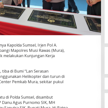
kan IKJB Dukung
KPU Trenggalek Gelar Uji Publik
nya Kapolda Sumsel, Irjen Pol A.
yalon Gubernur
Di Berita, Jawa Timur, Politik, Trenggalek
|
13
angi Mapolres Musi Rawas (Mura),
i 2023
Desember 2022
uk melakukan Kunjungan Kerja
, tiba di Bumi “Lan Serasan
enggunakan Helikopter dan turun di
Center Pemkab Mura, sekitar pukul
tu di Polda Sumsel, disambut
BP Danu Agus Purnomo SIK, MH
y Saputra SIK, Bupati Mura, Hj Ratna