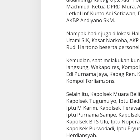
Machmud, Ketua DPRD Mura, Az
Letkol Inf Kunto Adi Setiawan
AKBP Andiyano SKM.
Nampak hadir juga dilokasi Hali
Utami SIK, Kasat Narkoba, AKP 
Rudi Hartono beserta personel 
Kemudian, saat melakukan kun
langsung, Wakapolres, Kompo
Edi Purnama Jaya, Kabag Ren, 
Kompol Forliamzons.
Selain itu, Kapolsek Muara Beli
Kapolsek Tugumulyo, Iptu Ded
Iptu M Karim, Kapolsek Terawas,
Iptu Purnama Sampe, Kapolsek 
Kapolsek BTS Ulu, Iptu Nopera,
Kapolsek Purwodadi, Iptu Eryun
Herdiansyah.