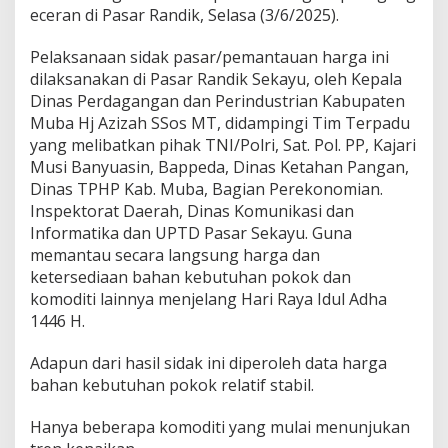
a
eceran di Pasar Randik, Selasa (3/6/2025).
b
M
Pelaksanaan sidak pasar/pemantauan harga ini
u
b
dilaksanakan di Pasar Randik Sekayu, oleh Kepala
a
Dinas Perdagangan dan Perindustrian Kabupaten
S
Muba Hj Azizah SSos MT, didampingi Tim Terpadu
i
yang melibatkan pihak TNI/Polri, Sat. Pol. PP, Kajari
d
a
Musi Banyuasin, Bappeda, Dinas Ketahan Pangan,
k
Dinas TPHP Kab. Muba, Bagian Perekonomian.
P
Inspektorat Daerah, Dinas Komunikasi dan
a
Informatika dan UPTD Pasar Sekayu. Guna
s
memantau secara langsung harga dan
a
r
ketersediaan bahan kebutuhan pokok dan
R
komoditi lainnya menjelang Hari Raya Idul Adha
a
1446 H.
n
d
Adapun dari hasil sidak ini diperoleh data harga
i
k
bahan kebutuhan pokok relatif stabil.
Hanya beberapa komoditi yang mulai menunjukan