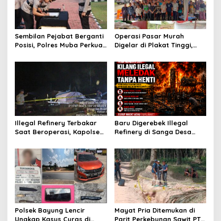
p
o
s
Sembilan Pejabat Berganti
Operasi Pasar Murah
Posisi, Polres Muba Perkuat
Digelar di Plakat Tinggi,
Soliditas dan Pelayanan
Bank Sumsel Babel Beri
Presisi
Subsidi untuk Ringankan
Beban Warga
Illegal Refinery Terbakar
Baru Digerebek Illegal
Saat Beroperasi, Kapolsek
Refinery di Sanga Desa
Sanga Desa Tegaskan
Meledak Lagi, Penegakan
Penindakan dan
Hukum Dipertanyakan
Pencegahan Terus
Dilakukan
Polsek Bayung Lencir
Mayat Pria Ditemukan di
Ungkap Kasus Curas di
Parit Perkebunan Sawit PT