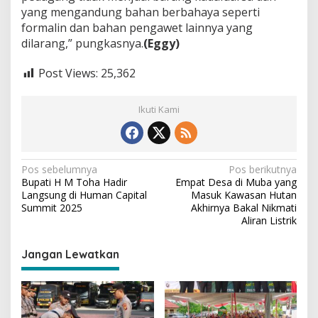
yang mengandung bahan berbahaya seperti
formalin dan bahan pengawet lainnya yang
dilarang,” pungkasnya.
(Eggy)
Post Views:
25,362
Ikuti Kami
N
Pos sebelumnya
Pos berikutnya
Bupati H M Toha Hadir
Empat Desa di Muba yang
a
Langsung di Human Capital
Masuk Kawasan Hutan
v
Summit 2025
Akhirnya Bakal Nikmati
Aliran Listrik
i
g
Jangan Lewatkan
a
s
i