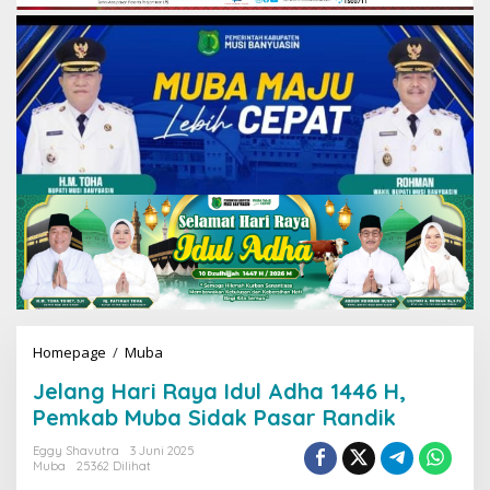
Homepage
/
Muba
J
e
Jelang Hari Raya Idul Adha 1446 H,
l
a
Pemkab Muba Sidak Pasar Randik
n
g
Eggy Shavutra
3 Juni 2025
Muba
25362 Dilihat
H
a