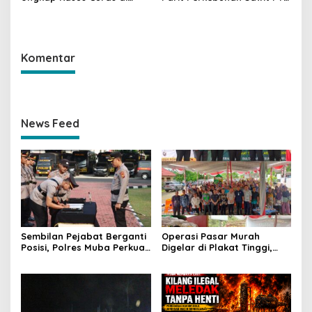
Jalintas Palembang–Jambi,
Hindoli Keluang, Polisi
Satu Pelaku Ditangkap Dua
Selidiki Penyebab Kematian
Masih Diburu
Komentar
News Feed
Sembilan Pejabat Berganti
Operasi Pasar Murah
Posisi, Polres Muba Perkuat
Digelar di Plakat Tinggi,
Soliditas dan Pelayanan
Bank Sumsel Babel Beri
Presisi
Subsidi untuk Ringankan
Beban Warga