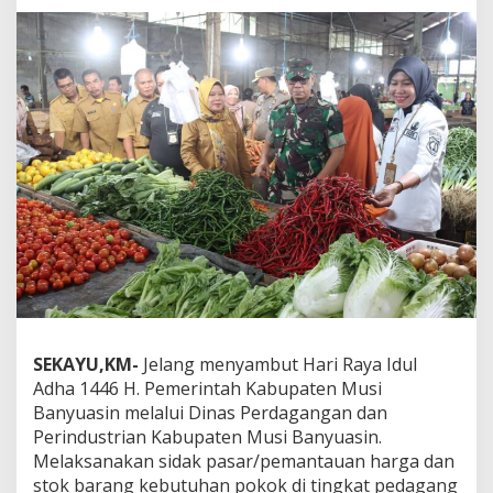
r
i
R
a
y
a
I
d
u
l
A
d
h
a
1
4
4
6
SEKAYU,KM-
Jelang menyambut Hari Raya Idul
H
Adha 1446 H. Pemerintah Kabupaten Musi
,
Banyuasin melalui Dinas Perdagangan dan
P
Perindustrian Kabupaten Musi Banyuasin.
e
m
Melaksanakan sidak pasar/pemantauan harga dan
k
stok barang kebutuhan pokok di tingkat pedagang