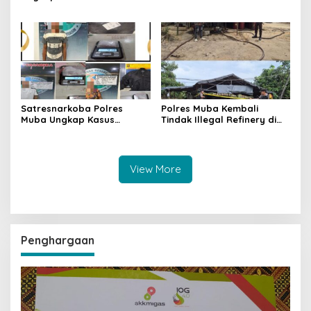
Jalintas Palembang–Jambi,
Hindoli Keluang, Polisi
Satu Pelaku Ditangkap Dua
Selidiki Penyebab Kematian
Masih Diburu
Satresnarkoba Polres
Polres Muba Kembali
Muba Ungkap Kasus
Tindak Illegal Refinery di
Narkotika, Tiga Tersangka
Bayung Lencir, Empat
dan Puluhan Paket Sabu
Terduga Pelaku Diamankan
Diamankan
View More
Penghargaan