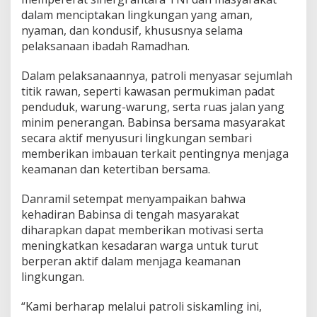
P
dalam menciptakan lingkungan yang aman,
a
t
nyaman, dan kondusif, khususnya selama
r
pelaksanaan ibadah Ramadhan.
o
l
Dalam pelaksanaannya, patroli menyasar sejumlah
i
titik rawan, seperti kawasan permukiman padat
S
i
penduduk, warung-warung, serta ruas jalan yang
s
minim penerangan. Babinsa bersama masyarakat
k
secara aktif menyusuri lingkungan sembari
a
memberikan imbauan terkait pentingnya menjaga
m
keamanan dan ketertiban bersama.
l
i
n
Danramil setempat menyampaikan bahwa
g
kehadiran Babinsa di tengah masyarakat
diharapkan dapat memberikan motivasi serta
meningkatkan kesadaran warga untuk turut
berperan aktif dalam menjaga keamanan
lingkungan.
“Kami berharap melalui patroli siskamling ini,