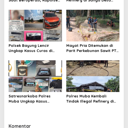
Saat Beroperasi, Kapolsek
Refinery di Sanga Desa
Sanga Desa Tegaskan
Meledak Lagi, Penegakan
Penindakan dan
Hukum Dipertanyakan
Pencegahan Terus
Dilakukan
Polsek Bayung Lencir
Mayat Pria Ditemukan di
Ungkap Kasus Curas di
Parit Perkebunan Sawit PT
Jalintas Palembang–Jambi,
Hindoli Keluang, Polisi
Satu Pelaku Ditangkap Dua
Selidiki Penyebab Kematian
Masih Diburu
Satresnarkoba Polres
Polres Muba Kembali
Muba Ungkap Kasus
Tindak Illegal Refinery di
Narkotika, Tiga Tersangka
Bayung Lencir, Empat
dan Puluhan Paket Sabu
Terduga Pelaku Diamankan
Diamankan
Komentar