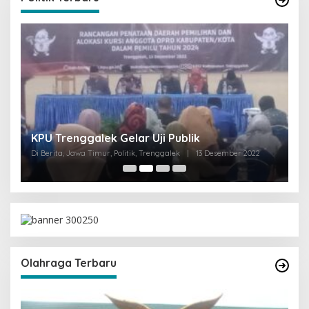
I
KPU Trenggalek Gelar Uji Publik
G
Di Berita, Jawa Timur, Politik, Trenggalek
|
13 Desember 2022
Di 
Olahraga Terbaru