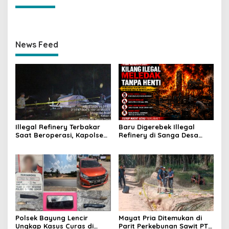
News Feed
Illegal Refinery Terbakar
Baru Digerebek Illegal
Saat Beroperasi, Kapolsek
Refinery di Sanga Desa
Sanga Desa Tegaskan
Meledak Lagi, Penegakan
Penindakan dan
Hukum Dipertanyakan
Pencegahan Terus
Dilakukan
Polsek Bayung Lencir
Mayat Pria Ditemukan di
Ungkap Kasus Curas di
Parit Perkebunan Sawit PT