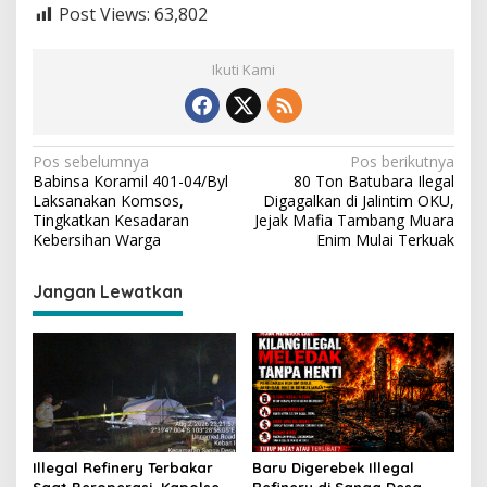
Post Views:
63,802
Ikuti Kami
N
Pos sebelumnya
Pos berikutnya
Babinsa Koramil 401-04/Byl
80 Ton Batubara Ilegal
a
Laksanakan Komsos,
Digagalkan di Jalintim OKU,
v
Tingkatkan Kesadaran
Jejak Mafia Tambang Muara
Kebersihan Warga
Enim Mulai Terkuak
i
g
Jangan Lewatkan
a
s
i
p
o
s
Illegal Refinery Terbakar
Baru Digerebek Illegal