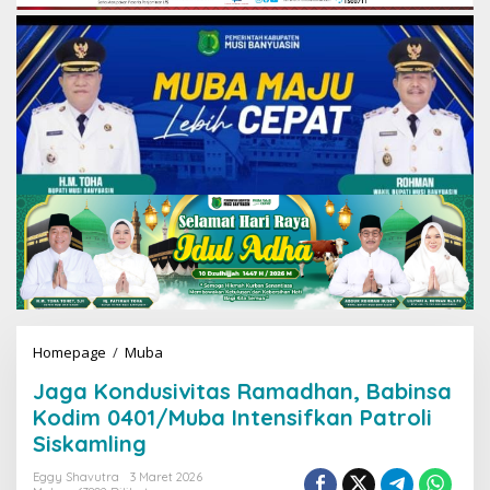
Homepage
/
Muba
J
a
Jaga Kondusivitas Ramadhan, Babinsa
g
a
Kodim 0401/Muba Intensifkan Patroli
K
Siskamling
o
n
Eggy Shavutra
3 Maret 2026
d