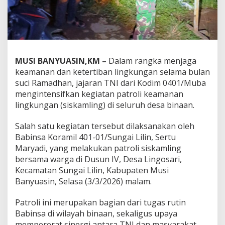
K
o
d
i
m
0
4
MUSI BANYUASIN,KM –
Dalam rangka menjaga
0
keamanan dan ketertiban lingkungan selama bulan
1
suci Ramadhan, jajaran TNI dari Kodim 0401/Muba
/
M
mengintensifkan kegiatan patroli keamanan
u
lingkungan (siskamling) di seluruh desa binaan.
b
a
Salah satu kegiatan tersebut dilaksanakan oleh
I
Babinsa Koramil 401-01/Sungai Lilin, Sertu
n
t
Maryadi, yang melakukan patroli siskamling
e
bersama warga di Dusun IV, Desa Lingosari,
n
Kecamatan Sungai Lilin, Kabupaten Musi
s
Banyuasin, Selasa (3/3/2026) malam.
i
f
k
Patroli ini merupakan bagian dari tugas rutin
a
Babinsa di wilayah binaan, sekaligus upaya
n
mempererat sinergi antara TNI dan masyarakat