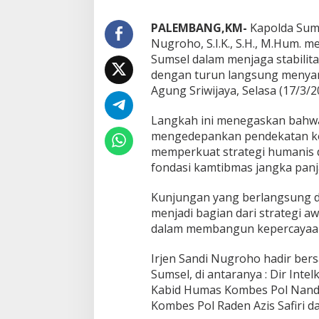
a
s
PALEMBANG,KM-
Kapolda Sumat
H
Nugroho, S.I.K., S.H., M.Hum.
i
Sumsel dalam menjaga stabili
n
d
dengan turun langsung menyam
u
Agung Sriwijaya, Selasa (17/3/2
,
P
Langkah ini menegaskan bahwa
o
mengedepankan pendekatan ke
l
d
memperkuat strategi humanis d
a
fondasi kamtibmas jangka panj
S
u
Kunjungan yang berlangsung di
m
menjadi bagian dari strategi 
s
e
dalam membangun kepercayaan
l
T
Irjen Sandi Nugroho hadir ber
e
Sumsel, di antaranya : Dir Int
g
Kabid Humas Kombes Pol Nand
a
s
Kombes Pol Raden Azis Safiri 
k