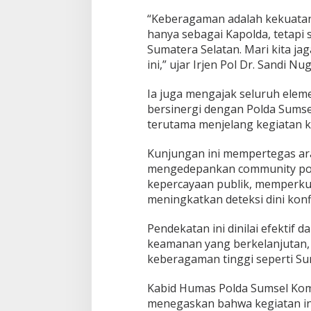
m
“Keberagaman adalah kekuatan 
a
hanya sebagai Kapolda, tetapi 
a
Sumatera Selatan. Mari kita j
n
ini,” ujar Irjen Pol Dr. Sandi N
Ia juga mengajak seluruh elem
bersinergi dengan Polda Sums
terutama menjelang kegiatan 
Kunjungan ini mempertegas ar
mengedepankan community pol
kepercayaan publik, memperkua
meningkatkan deteksi dini konfl
Pendekatan ini dinilai efektif d
keamanan yang berkelanjutan, 
keberagaman tinggi seperti Su
Kabid Humas Polda Sumsel Ko
menegaskan bahwa kegiatan in