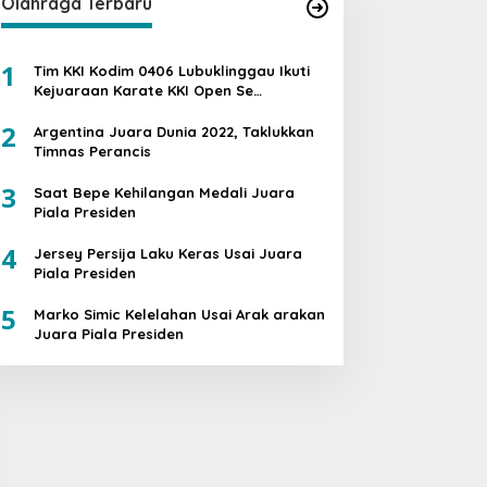
Olahraga Terbaru
1
Tim KKI Kodim 0406 Lubuklinggau Ikuti
Kejuaraan Karate KKI Open Se
Sumatera PIALA PANGDAM II /SWJ
2
Argentina Juara Dunia 2022, Taklukkan
Timnas Perancis
3
Saat Bepe Kehilangan Medali Juara
Piala Presiden
4
Jersey Persija Laku Keras Usai Juara
Piala Presiden
5
Marko Simic Kelelahan Usai Arak arakan
Juara Piala Presiden