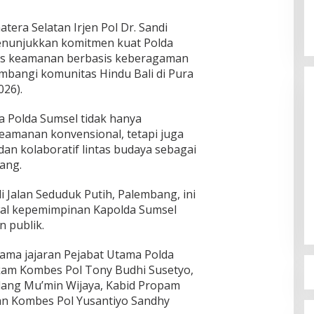
era Selatan Irjen Pol Dr. Sandi
 menunjukkan komitmen kuat Polda
Susno Duaji Serukan IKJB Dukung
tas keamanan berbasis keberagaman
Heri Amalindo, Nyalon Gubernur
bangi komunitas Hindu Bali di Pura
Sumsel dan Jadi
Di Berita, Politik
|
18 Juni 2023
026).
 Polda Sumsel tidak hanya
amanan konvensional, tetapi juga
an kolaboratif lintas budaya sebagai
ang.
 Jalan Seduduk Putih, Palembang, ini
awal kepemimpinan Kapolda Sumsel
 publik.
sama jajaran Pejabat Utama Polda
elkam Kombes Pol Tony Budhi Susetyo,
ang Mu’min Wijaya, Kabid Propam
dan Kombes Pol Yusantiyo Sandhy