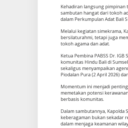
a
Kehadiran langsung pimpinan t
n
sambutan hangat dari tokoh a
K
dalam Perkumpulan Adat Bali S
e
a
m
Melalui kegiatan simekrama, K
a
bersilaturahmi, tetapi juga m
n
tokoh agama dan adat.
a
n
Ketua Pembina PABSS Dr. IGB
B
e
komunitas Hindu Bali di Sumsel
r
sekaligus menyampaikan agend
b
Piodalan Pura (2 April 2026) d
a
s
Momentum ini menjadi penting
i
s
memetakan potensi kerawanan 
K
berbasis komunitas.
e
b
Dalam sambutannya, Kapolda 
e
keberagaman bukan sekadar reali
r
s
dalam menjaga keamanan wilay
a