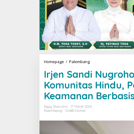
Homepage
/
Palembang
I
r
Irjen Sandi Nugroh
j
e
Komunitas Hindu, 
n
S
Keamanan Berbasi
a
n
d
Eggy Shavutra
17 Maret 2026
i
Palembang
52680 Dilihat
N
u
g
r