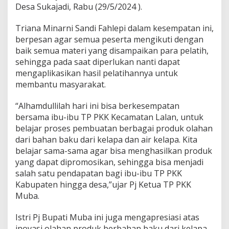
o
Desa Sukajadi, Rabu (29/5/2024 ).
d
u
Triana Minarni Sandi Fahlepi dalam kesempatan ini,
k
K
berpesan agar semua peserta mengikuti dengan
e
baik semua materi yang disampaikan para pelatih,
l
sehingga pada saat diperlukan nanti dapat
a
mengaplikasikan hasil pelatihannya untuk
p
membantu masyarakat.
a
P
K
“Alhamdullilah hari ini bisa berkesempatan
K
bersama ibu-ibu TP PKK Kecamatan Lalan, untuk
K
belajar proses pembuatan berbagai produk olahan
e
dari bahan baku dari kelapa dan air kelapa. Kita
c
a
belajar sama-sama agar bisa menghasilkan produk
m
yang dapat dipromosikan, sehingga bisa menjadi
a
salah satu pendapatan bagi ibu-ibu TP PKK
t
Kabupaten hingga desa,”ujar Pj Ketua TP PKK
a
n
Muba.
L
a
Istri Pj Bupati Muba ini juga mengapresiasi atas
l
inovasi olahan produk berbahan baku dari kelapa