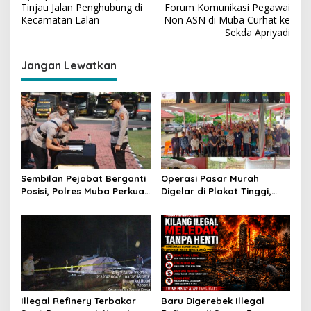
a
Tinjau Jalan Penghubung di
Forum Komunikasi Pegawai
v
Kecamatan Lalan
Non ASN di Muba Curhat ke
Sekda Apriyadi
i
g
Jangan Lewatkan
a
s
i
p
o
s
Sembilan Pejabat Berganti
Operasi Pasar Murah
Posisi, Polres Muba Perkuat
Digelar di Plakat Tinggi,
Soliditas dan Pelayanan
Bank Sumsel Babel Beri
Presisi
Subsidi untuk Ringankan
Beban Warga
Illegal Refinery Terbakar
Baru Digerebek Illegal