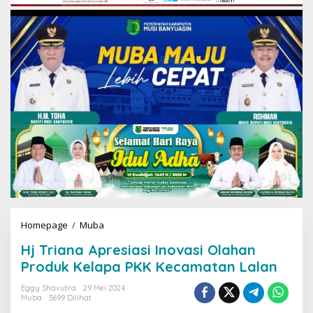
Homepage
/
Muba
H
j
Hj Triana Apresiasi Inovasi Olahan
T
r
Produk Kelapa PKK Kecamatan Lalan
i
a
Eggy Shavutra
29 Mei 2024
Muba
3699 Dilihat
n
a