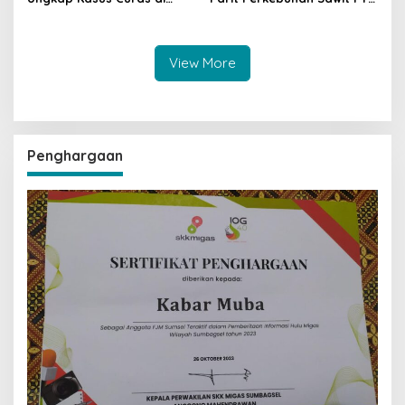
Jalintas Palembang–Jambi,
Hindoli Keluang, Polisi
Satu Pelaku Ditangkap Dua
Selidiki Penyebab Kematian
Masih Diburu
View More
Penghargaan