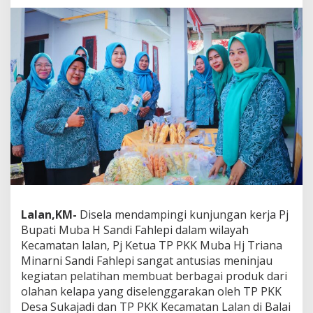
A
p
r
e
s
i
a
s
i
I
n
o
v
a
s
i
Lalan,KM-
Disela mendampingi kunjungan kerja Pj
O
l
Bupati Muba H Sandi Fahlepi dalam wilayah
a
Kecamatan lalan, Pj Ketua TP PKK Muba Hj Triana
h
Minarni Sandi Fahlepi sangat antusias meninjau
a
kegiatan pelatihan membuat berbagai produk dari
n
P
olahan kelapa yang diselenggarakan oleh TP PKK
r
Desa Sukajadi dan TP PKK Kecamatan Lalan di Balai