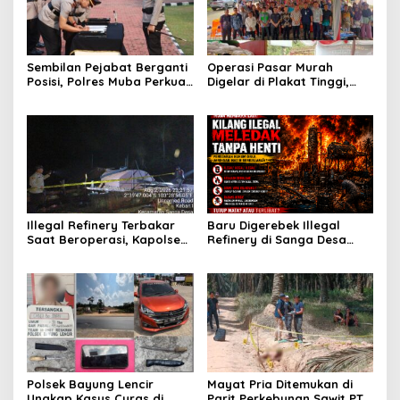
Sembilan Pejabat Berganti
Operasi Pasar Murah
Posisi, Polres Muba Perkuat
Digelar di Plakat Tinggi,
Soliditas dan Pelayanan
Bank Sumsel Babel Beri
Presisi
Subsidi untuk Ringankan
Beban Warga
Illegal Refinery Terbakar
Baru Digerebek Illegal
Saat Beroperasi, Kapolsek
Refinery di Sanga Desa
Sanga Desa Tegaskan
Meledak Lagi, Penegakan
Penindakan dan
Hukum Dipertanyakan
Pencegahan Terus
Dilakukan
Polsek Bayung Lencir
Mayat Pria Ditemukan di
Ungkap Kasus Curas di
Parit Perkebunan Sawit PT