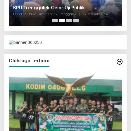
I
KPU Trenggalek Gelar Uji Publik
G
Di Berita, Jawa Timur, Politik, Trenggalek
|
13 Desember 2022
Di 
Olahraga Terbaru