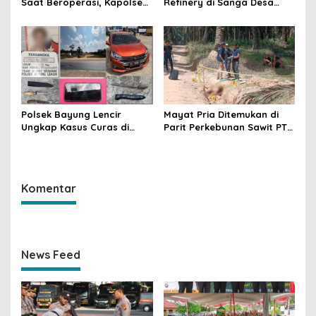
Saat Beroperasi, Kapolsek
Refinery di Sanga Desa
Sanga Desa Tegaskan
Meledak Lagi, Penegakan
Penindakan dan
Hukum Dipertanyakan
Pencegahan Terus
Dilakukan
Polsek Bayung Lencir
Mayat Pria Ditemukan di
Ungkap Kasus Curas di
Parit Perkebunan Sawit PT
Jalintas Palembang–Jambi,
Hindoli Keluang, Polisi
Satu Pelaku Ditangkap Dua
Selidiki Penyebab Kematian
Masih Diburu
Komentar
News Feed