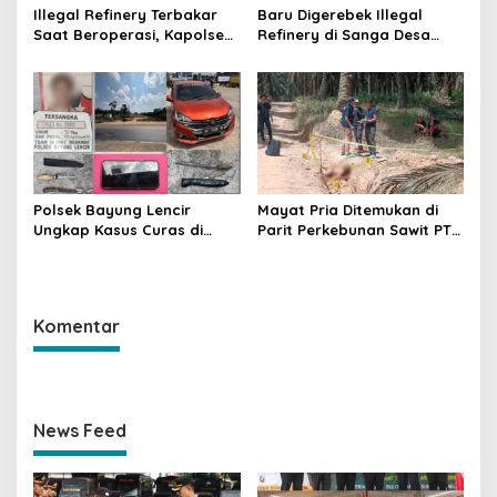
Illegal Refinery Terbakar
Baru Digerebek Illegal
Saat Beroperasi, Kapolsek
Refinery di Sanga Desa
Sanga Desa Tegaskan
Meledak Lagi, Penegakan
Penindakan dan
Hukum Dipertanyakan
Pencegahan Terus
Dilakukan
Polsek Bayung Lencir
Mayat Pria Ditemukan di
Ungkap Kasus Curas di
Parit Perkebunan Sawit PT
Jalintas Palembang–Jambi,
Hindoli Keluang, Polisi
Satu Pelaku Ditangkap Dua
Selidiki Penyebab Kematian
Masih Diburu
Komentar
News Feed