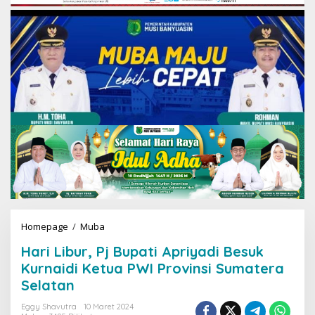
Homepage
/
Muba
H
a
Hari Libur, Pj Bupati Apriyadi Besuk
r
i
Kurnaidi Ketua PWI Provinsi Sumatera
L
Selatan
i
b
Eggy Shavutra
10 Maret 2024
u