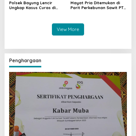
Polsek Bayung Lencir
Mayat Pria Ditemukan di
Ungkap Kasus Curas di
Parit Perkebunan Sawit PT
Jalintas Palembang–Jambi,
Hindoli Keluang, Polisi
Satu Pelaku Ditangkap Dua
Selidiki Penyebab Kematian
Masih Diburu
View More
Penghargaan