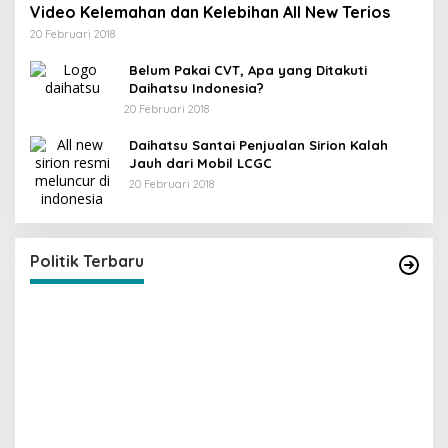
Video Kelemahan dan Kelebihan All New Terios
20 Februari 2018
Belum Pakai CVT, Apa yang Ditakuti
Daihatsu Indonesia?
20 Februari 2018
Daihatsu Santai Penjualan Sirion Kalah
Jauh dari Mobil LCGC
20 Februari 2018
KPU Trenggalek Gelar Uji Publik
Di Berita, Jawa Timur, Politik, Trenggalek
|
13 Desember 2022
Politik Terbaru
I