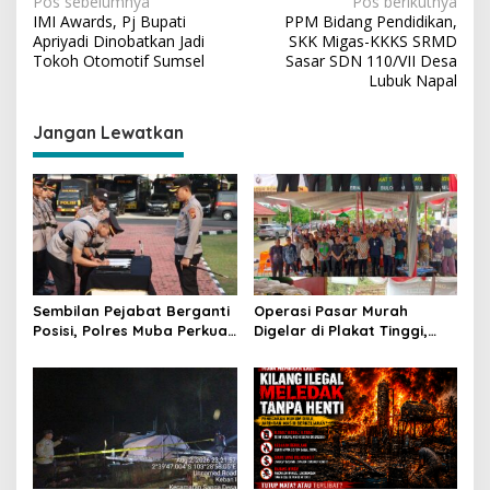
N
Pos sebelumnya
Pos berikutnya
IMI Awards, Pj Bupati
PPM Bidang Pendidikan,
a
Apriyadi Dinobatkan Jadi
SKK Migas-KKKS SRMD
v
Tokoh Otomotif Sumsel
Sasar SDN 110/VII Desa
Lubuk Napal
i
g
Jangan Lewatkan
a
s
i
p
o
s
Sembilan Pejabat Berganti
Operasi Pasar Murah
Posisi, Polres Muba Perkuat
Digelar di Plakat Tinggi,
Soliditas dan Pelayanan
Bank Sumsel Babel Beri
Presisi
Subsidi untuk Ringankan
Beban Warga