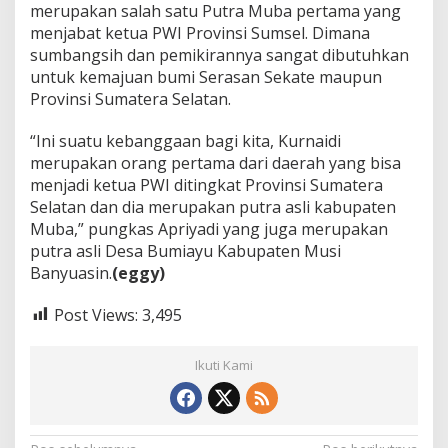
m
merupakan salah satu Putra Muba pertama yang
a
menjabat ketua PWI Provinsi Sumsel. Dimana
t
sumbangsih dan pemikirannya sangat dibutuhkan
e
untuk kemajuan bumi Serasan Sekate maupun
r
a
Provinsi Sumatera Selatan.
S
e
“Ini suatu kebanggaan bagi kita, Kurnaidi
l
merupakan orang pertama dari daerah yang bisa
a
menjadi ketua PWI ditingkat Provinsi Sumatera
t
a
Selatan dan dia merupakan putra asli kabupaten
n
Muba,” pungkas Apriyadi yang juga merupakan
putra asli Desa Bumiayu Kabupaten Musi
Banyuasin.
(eggy)
Post Views:
3,495
Ikuti Kami