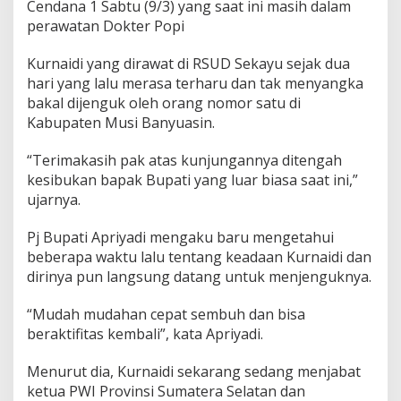
u
Cendana 1 Sabtu (9/3) yang saat ini masih dalam
r
perawatan Dokter Popi
n
a
Kurnaidi yang dirawat di RSUD Sekayu sejak dua
i
hari yang lalu merasa terharu dan tak menyangka
d
i
bakal dijenguk oleh orang nomor satu di
K
Kabupaten Musi Banyuasin.
e
t
“Terimakasih pak atas kunjungannya ditengah
u
kesibukan bapak Bupati yang luar biasa saat ini,”
a
P
ujarnya.
W
I
Pj Bupati Apriyadi mengaku baru mengetahui
P
beberapa waktu lalu tentang keadaan Kurnaidi dan
r
dirinya pun langsung datang untuk menjenguknya.
o
v
i
“Mudah mudahan cepat sembuh dan bisa
n
beraktifitas kembali”, kata Apriyadi.
s
i
Menurut dia, Kurnaidi sekarang sedang menjabat
S
u
ketua PWI Provinsi Sumatera Selatan dan