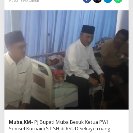
Muba
3495 Dilihat
r
,
P
j
B
u
p
a
t
i
A
p
r
i
y
a
d
i
B
e
s
u
Muba,KM-
Pj Bupati Muba Besuk Ketua PWI
k
Sumsel Kurnaidi ST SH,di RSUD Sekayu ruang
K