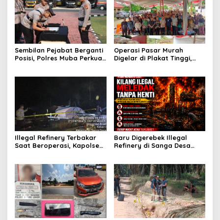
Sembilan Pejabat Berganti
Operasi Pasar Murah
Posisi, Polres Muba Perkuat
Digelar di Plakat Tinggi,
Soliditas dan Pelayanan
Bank Sumsel Babel Beri
Presisi
Subsidi untuk Ringankan
Beban Warga
Illegal Refinery Terbakar
Baru Digerebek Illegal
Saat Beroperasi, Kapolsek
Refinery di Sanga Desa
Sanga Desa Tegaskan
Meledak Lagi, Penegakan
Penindakan dan
Hukum Dipertanyakan
Pencegahan Terus
Dilakukan