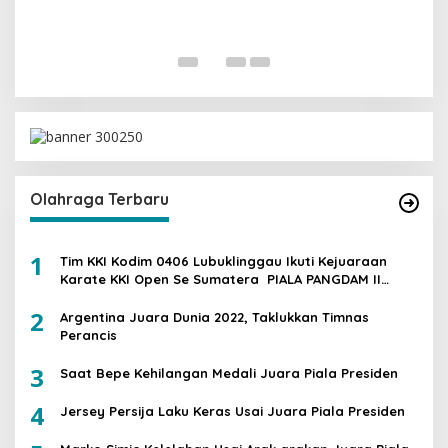
G
Di 
Olahraga Terbaru
1
Tim KKI Kodim 0406 Lubuklinggau Ikuti Kejuaraan
Karate KKI Open Se Sumatera PIALA PANGDAM II
/SWJ
2
Argentina Juara Dunia 2022, Taklukkan Timnas
Perancis
3
Saat Bepe Kehilangan Medali Juara Piala Presiden
4
Jersey Persija Laku Keras Usai Juara Piala Presiden