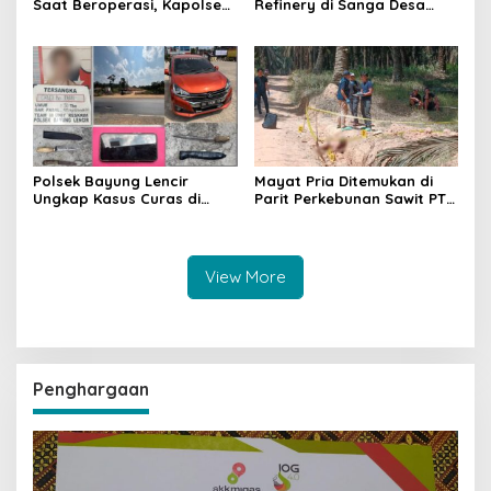
Saat Beroperasi, Kapolsek
Refinery di Sanga Desa
Sanga Desa Tegaskan
Meledak Lagi, Penegakan
Penindakan dan
Hukum Dipertanyakan
Pencegahan Terus
Dilakukan
Polsek Bayung Lencir
Mayat Pria Ditemukan di
Ungkap Kasus Curas di
Parit Perkebunan Sawit PT
Jalintas Palembang–Jambi,
Hindoli Keluang, Polisi
Satu Pelaku Ditangkap Dua
Selidiki Penyebab Kematian
Masih Diburu
View More
Penghargaan