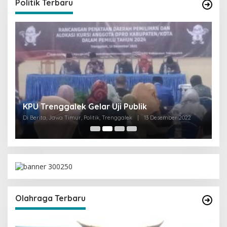
Politik Terbaru
I
KPU Trenggalek Gelar Uji Publik
G
Di Berita, Jawa Timur, Politik, Trenggalek
|
13 Desember 2022
Di 
Olahraga Terbaru