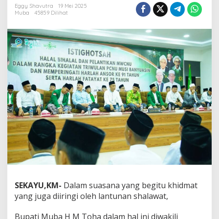
Eggy Shavutra
19 Mei 2025
l
Muba
45859 Dilihat
a
l
B
i
h
a
l
a
l
d
a
n
P
e
l
a
n
t
i
SEKAYU,KM-
Dalam suasana yang begitu khidmat
k
a
yang juga diiringi oleh lantunan shalawat,
n
M
Bupati Muba H M Toha dalam hal ini diwakili