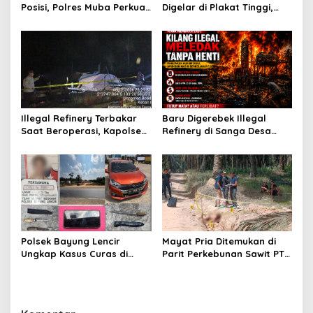
Posisi, Polres Muba Perkuat
Digelar di Plakat Tinggi,
Soliditas dan Pelayanan
Bank Sumsel Babel Beri
Presisi
Subsidi untuk Ringankan
Beban Warga
Illegal Refinery Terbakar
Baru Digerebek Illegal
Saat Beroperasi, Kapolsek
Refinery di Sanga Desa
Sanga Desa Tegaskan
Meledak Lagi, Penegakan
Penindakan dan
Hukum Dipertanyakan
Pencegahan Terus
Dilakukan
Polsek Bayung Lencir
Mayat Pria Ditemukan di
Ungkap Kasus Curas di
Parit Perkebunan Sawit PT
Jalintas Palembang–Jambi,
Hindoli Keluang, Polisi
Satu Pelaku Ditangkap Dua
Selidiki Penyebab Kematian
Masih Diburu