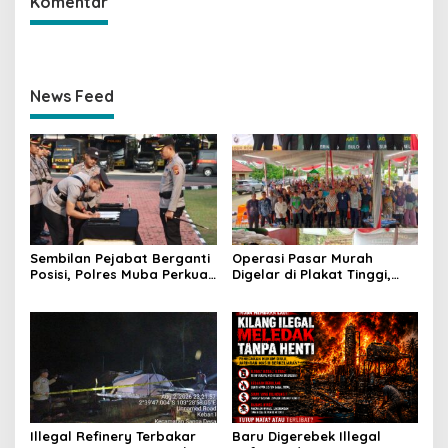
Komentar
News Feed
Sembilan Pejabat Berganti
Operasi Pasar Murah
Posisi, Polres Muba Perkuat
Digelar di Plakat Tinggi,
Soliditas dan Pelayanan
Bank Sumsel Babel Beri
Presisi
Subsidi untuk Ringankan
Beban Warga
Illegal Refinery Terbakar
Baru Digerebek Illegal