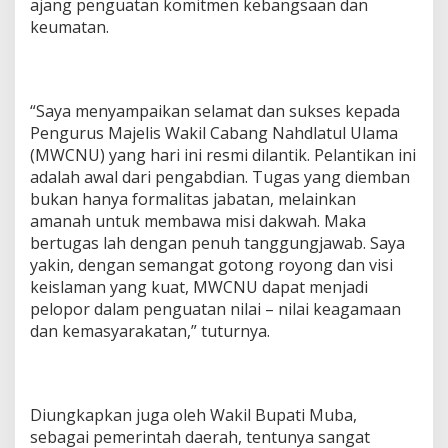
ajang penguatan komitmen kebangsaan dan
e
r
keumatan.
j
a
l
a
“Saya menyampaikan selamat dan sukses kepada
h
D
Pengurus Majelis Wakil Cabang Nahdlatul Ulama
e
(MWCNU) yang hari ini resmi dilantik. Pelantikan ini
n
adalah awal dari pengabdian. Tugas yang diemban
g
bukan hanya formalitas jabatan, melainkan
a
amanah untuk membawa misi dakwah. Maka
n
P
bertugas lah dengan penuh tanggungjawab. Saya
e
yakin, dengan semangat gotong royong dan visi
n
keislaman yang kuat, MWCNU dapat menjadi
u
pelopor dalam penguatan nilai – nilai keagamaan
h
T
dan kemasyarakatan,” tuturnya.
a
n
g
g
Diungkapkan juga oleh Wakil Bupati Muba,
u
sebagai pemerintah daerah, tentunya sangat
n