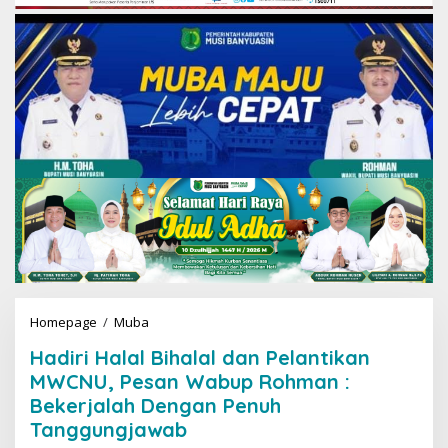
Homepage
/
Muba
H
a
Hadiri Halal Bihalal dan Pelantikan
d
i
MWCNU, Pesan Wabup Rohman :
r
Bekerjalah Dengan Penuh
i
Tanggungjawab
H
a