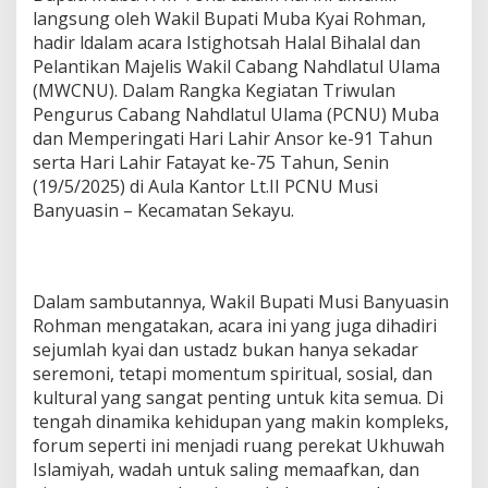
W
langsung oleh Wakil Bupati Muba Kyai Rohman,
C
hadir ldalam acara Istighotsah Halal Bihalal dan
N
U
Pelantikan Majelis Wakil Cabang Nahdlatul Ulama
,
(MWCNU). Dalam Rangka Kegiatan Triwulan
P
Pengurus Cabang Nahdlatul Ulama (PCNU) Muba
e
dan Memperingati Hari Lahir Ansor ke-91 Tahun
s
a
serta Hari Lahir Fatayat ke-75 Tahun, Senin
n
(19/5/2025) di Aula Kantor Lt.II PCNU Musi
W
Banyuasin – Kecamatan Sekayu.
a
b
u
p
R
Dalam sambutannya, Wakil Bupati Musi Banyuasin
o
Rohman mengatakan, acara ini yang juga dihadiri
h
sejumlah kyai dan ustadz bukan hanya sekadar
m
seremoni, tetapi momentum spiritual, sosial, dan
a
n
kultural yang sangat penting untuk kita semua. Di
:
tengah dinamika kehidupan yang makin kompleks,
B
forum seperti ini menjadi ruang perekat Ukhuwah
e
Islamiyah, wadah untuk saling memaafkan, dan
k