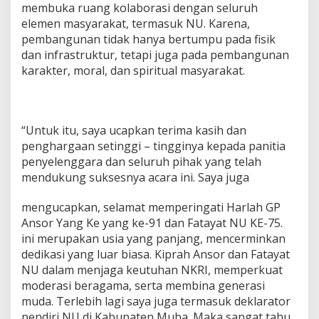
g
membuka ruang kolaborasi dengan seluruh
j
elemen masyarakat, termasuk NU. Karena,
a
pembangunan tidak hanya bertumpu pada fisik
w
dan infrastruktur, tetapi juga pada pembangunan
a
b
karakter, moral, dan spiritual masyarakat.
“Untuk itu, saya ucapkan terima kasih dan
penghargaan setinggi – tingginya kepada panitia
penyelenggara dan seluruh pihak yang telah
mendukung suksesnya acara ini. Saya juga
mengucapkan, selamat memperingati Harlah GP
Ansor Yang Ke yang ke-91 dan Fatayat NU KE-75.
ini merupakan usia yang panjang, mencerminkan
dedikasi yang luar biasa. Kiprah Ansor dan Fatayat
NU dalam menjaga keutuhan NKRI, memperkuat
moderasi beragama, serta membina generasi
muda. Terlebih lagi saya juga termasuk deklarator
pendiri NU di Kabupaten Muba. Maka sangat tahu