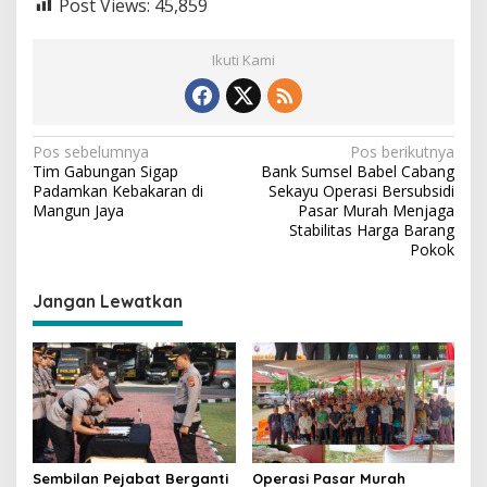
Post Views:
45,859
Ikuti Kami
N
Pos sebelumnya
Pos berikutnya
Tim Gabungan Sigap
Bank Sumsel Babel Cabang
a
Padamkan Kebakaran di
Sekayu Operasi Bersubsidi
v
Mangun Jaya
Pasar Murah Menjaga
Stabilitas Harga Barang
i
Pokok
g
Jangan Lewatkan
a
s
i
p
o
s
Sembilan Pejabat Berganti
Operasi Pasar Murah