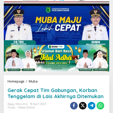
Homepage
/
Muba
G
e
Gerak Cepat Tim Gabungan, Korban
r
a
Tenggelam di Lais Akhirnya Ditemukan
k
C
Eggy Shavutra
18 April 2025
Muba
53666 Dilihat
e
p