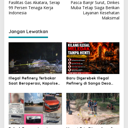
Fasilitas Gas Akatara, Serap
Pasca Banjir Surut, Dinkes
a
99 Persen Tenaga Kerja
Muba Tetap Siaga Berikan
v
Indonesia
Layanan Kesehatan
Maksimal
i
g
Jangan Lewatkan
a
s
i
p
o
s
Illegal Refinery Terbakar
Baru Digerebek Illegal
Saat Beroperasi, Kapolsek
Refinery di Sanga Desa
Sanga Desa Tegaskan
Meledak Lagi, Penegakan
Penindakan dan
Hukum Dipertanyakan
Pencegahan Terus
Dilakukan