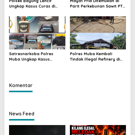
Polsek Bayung Lencir
Mayat Pria Ditemukan di
Ungkap Kasus Curas di
Parit Perkebunan Sawit PT
Jalintas Palembang–Jambi,
Hindoli Keluang, Polisi
Satu Pelaku Ditangkap Dua
Selidiki Penyebab Kematian
Masih Diburu
Satresnarkoba Polres
Polres Muba Kembali
Muba Ungkap Kasus
Tindak Illegal Refinery di
Narkotika, Tiga Tersangka
Bayung Lencir, Empat
dan Puluhan Paket Sabu
Terduga Pelaku Diamankan
Diamankan
Komentar
News Feed