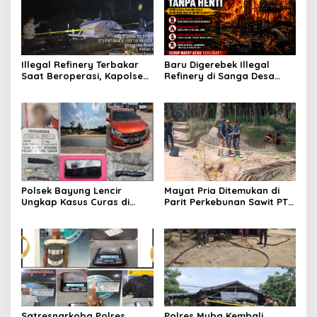
Illegal Refinery Terbakar
Baru Digerebek Illegal
Saat Beroperasi, Kapolsek
Refinery di Sanga Desa
Sanga Desa Tegaskan
Meledak Lagi, Penegakan
Penindakan dan
Hukum Dipertanyakan
Pencegahan Terus
Dilakukan
Polsek Bayung Lencir
Mayat Pria Ditemukan di
Ungkap Kasus Curas di
Parit Perkebunan Sawit PT
Jalintas Palembang–Jambi,
Hindoli Keluang, Polisi
Satu Pelaku Ditangkap Dua
Selidiki Penyebab Kematian
Masih Diburu
Satresnarkoba Polres
Polres Muba Kembali