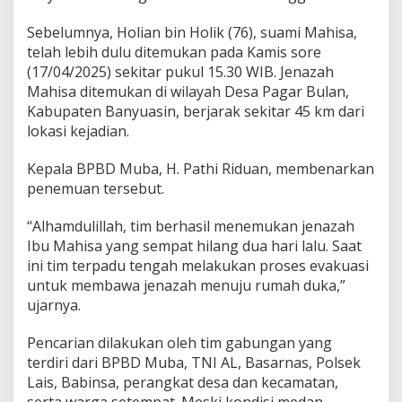
g
e
Sebelumnya, Holian bin Holik (76), suami Mahisa,
l
a
telah lebih dulu ditemukan pada Kamis sore
m
(17/04/2025) sekitar pukul 15.30 WIB. Jenazah
d
Mahisa ditemukan di wilayah Desa Pagar Bulan,
i
Kabupaten Banyuasin, berjarak sekitar 45 km dari
L
lokasi kejadian.
a
i
s
Kepala BPBD Muba, H. Pathi Riduan, membenarkan
A
penemuan tersebut.
k
h
“Alhamdulillah, tim berhasil menemukan jenazah
i
r
Ibu Mahisa yang sempat hilang dua hari lalu. Saat
n
ini tim terpadu tengah melakukan proses evakuasi
y
untuk membawa jenazah menuju rumah duka,”
a
ujarnya.
D
i
t
Pencarian dilakukan oleh tim gabungan yang
e
terdiri dari BPBD Muba, TNI AL, Basarnas, Polsek
m
Lais, Babinsa, perangkat desa dan kecamatan,
u
serta warga setempat. Meski kondisi medan