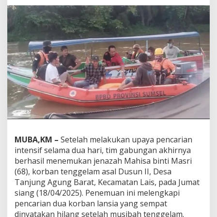
a
t
T
i
m
G
a
b
u
n
g
a
n
,
K
MUBA,KM –
Setelah melakukan upaya pencarian
o
r
intensif selama dua hari, tim gabungan akhirnya
b
berhasil menemukan jenazah Mahisa binti Masri
a
(68), korban tenggelam asal Dusun II, Desa
n
Tanjung Agung Barat, Kecamatan Lais, pada Jumat
T
e
siang (18/04/2025). Penemuan ini melengkapi
n
pencarian dua korban lansia yang sempat
g
dinyatakan hilang setelah musibah tenggelam.