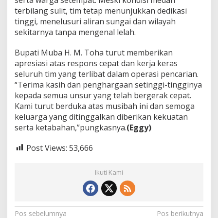
k
terbilang sulit, tim tetap menunjukkan dedikasi
a
n
tinggi, menelusuri aliran sungai dan wilayah
sekitarnya tanpa mengenal lelah.
Bupati Muba H. M. Toha turut memberikan
apresiasi atas respons cepat dan kerja keras
seluruh tim yang terlibat dalam operasi pencarian.
“Terima kasih dan penghargaan setinggi-tingginya
kepada semua unsur yang telah bergerak cepat.
Kami turut berduka atas musibah ini dan semoga
keluarga yang ditinggalkan diberikan kekuatan
serta ketabahan,”pungkasnya.
(Eggy)
Post Views:
53,666
Ikuti Kami
N
Pos sebelumnya
Pos berikutnya