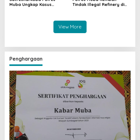
Muba Ungkap Kasus
Tindak Illegal Refinery di
Narkotika, Tiga Tersangka
Bayung Lencir, Empat
dan Puluhan Paket Sabu
Terduga Pelaku Diamankan
Diamankan
View More
Penghargaan