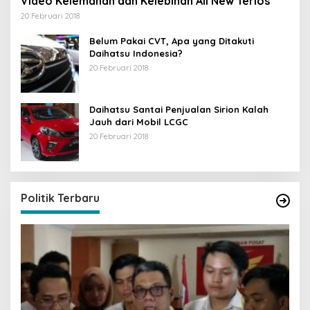
Video Kelemahan dan Kelebihan All New Terios
20 Februari 2018
Belum Pakai CVT, Apa yang Ditakuti
Daihatsu Indonesia?
20 Februari 2018
Daihatsu Santai Penjualan Sirion Kalah
Jauh dari Mobil LCGC
20 Februari 2018
Strategi PPP Menangkan Duet Ganjar dan Gus
Yasin
Di Berita, Politik
|
19 Februari 2018
Politik Terbaru