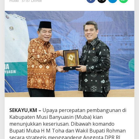
Muba
37137 Dilihat
P
R
R
I
,
B
u
p
a
t
i
M
u
b
a
H
M
T
o
SEKAYU,KM –
Upaya percepatan pembangunan di
h
Kabupaten Musi Banyuasin (Muba) kian
a
G
menunjukkan keseriusan. Dibawah komando
a
Bupati Muba H M Toha dan Wakil Bupati Rohman
s
secara strategis menggandeng Anggota DPR RI