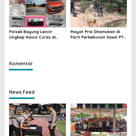
Dilakukan
Polsek Bayung Lencir
Mayat Pria Ditemukan di
Ungkap Kasus Curas di
Parit Perkebunan Sawit PT
Jalintas Palembang–Jambi,
Hindoli Keluang, Polisi
Satu Pelaku Ditangkap Dua
Selidiki Penyebab Kematian
Masih Diburu
Komentar
News Feed