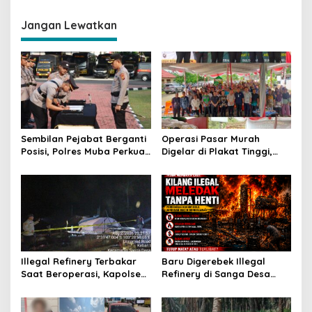
g
Jangan Lewatkan
a
s
i
p
o
s
Sembilan Pejabat Berganti
Operasi Pasar Murah
Posisi, Polres Muba Perkuat
Digelar di Plakat Tinggi,
Soliditas dan Pelayanan
Bank Sumsel Babel Beri
Presisi
Subsidi untuk Ringankan
Beban Warga
Illegal Refinery Terbakar
Baru Digerebek Illegal
Saat Beroperasi, Kapolsek
Refinery di Sanga Desa
Sanga Desa Tegaskan
Meledak Lagi, Penegakan
Penindakan dan
Hukum Dipertanyakan
Pencegahan Terus