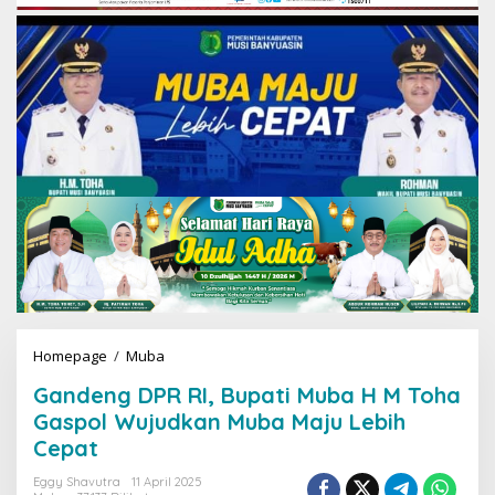
Homepage
/
Muba
G
a
Gandeng DPR RI, Bupati Muba H M Toha
n
d
Gaspol Wujudkan Muba Maju Lebih
e
Cepat
n
g
Eggy Shavutra
11 April 2025
D