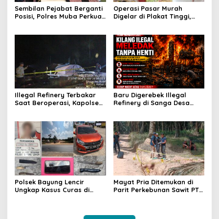
Sembilan Pejabat Berganti
Operasi Pasar Murah
Posisi, Polres Muba Perkuat
Digelar di Plakat Tinggi,
Soliditas dan Pelayanan
Bank Sumsel Babel Beri
Presisi
Subsidi untuk Ringankan
Beban Warga
Illegal Refinery Terbakar
Baru Digerebek Illegal
Saat Beroperasi, Kapolsek
Refinery di Sanga Desa
Sanga Desa Tegaskan
Meledak Lagi, Penegakan
Penindakan dan
Hukum Dipertanyakan
Pencegahan Terus
Dilakukan
Polsek Bayung Lencir
Mayat Pria Ditemukan di
Ungkap Kasus Curas di
Parit Perkebunan Sawit PT
Jalintas Palembang–Jambi,
Hindoli Keluang, Polisi
Satu Pelaku Ditangkap Dua
Selidiki Penyebab Kematian
Masih Diburu