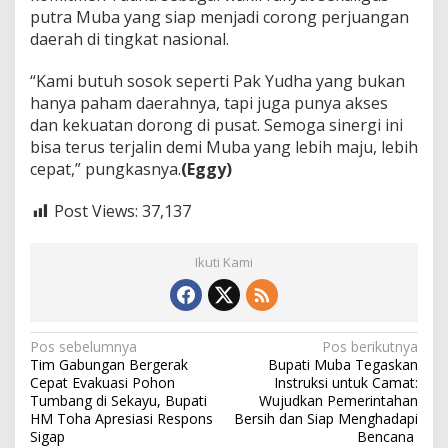
putra Muba yang siap menjadi corong perjuangan
daerah di tingkat nasional.
“Kami butuh sosok seperti Pak Yudha yang bukan
hanya paham daerahnya, tapi juga punya akses
dan kekuatan dorong di pusat. Semoga sinergi ini
bisa terus terjalin demi Muba yang lebih maju, lebih
cepat,” pungkasnya.
(Eggy)
Post Views:
37,137
Ikuti Kami
N
Pos sebelumnya
Pos berikutnya
Tim Gabungan Bergerak
Bupati Muba Tegaskan
a
Cepat Evakuasi Pohon
Instruksi untuk Camat:
v
Tumbang di Sekayu, Bupati
Wujudkan Pemerintahan
HM Toha Apresiasi Respons
Bersih dan Siap Menghadapi
i
Sigap
Bencana