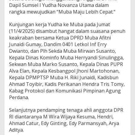
p
Dapil Sumsel I Yudha Novanza Utama dalam
o
rangka mewujudkan “Muba Maju Lebih Cepat.”
l
W
u
Kunjungan kerja Yudha ke Muba pada Jumat
j
(11/4/2025) disambut hangat dalam suasana penuh
u
keakraban bersama Ketua DPRD Muba Afitni
d
Junaidi Gumay, Dandim 0401 Letkol Inf Erry
k
a
Dwianto, dan Plh Sekda Muba Mirwan Susanto,
n
Kepala Dinas Kominfo Muba Herryandi Sinulingga,
M
Sekwan Muba Marko Susanto, Kepala Dinas PUPR
u
Alva Elan, Kepala Kesbangpol Jhoni Martohonan,
b
a
Kepala DPMPTSP Muba H. Riki Junaidi, Kadisbun
M
Ahmad Toyibir, Kadis Perikanan Hendra Tris Tomy,
a
Kabag Protokol dan Komunikasi Pimpinan Agung
j
Perdana.
u
L
e
Selanjutnya pendamping tenaga ahli anggota DPR
b
RI diantaranya M Wira Wijaya Kesuma, Hendri,
i
Ahmad Catur, Edy Ginting, Edy Parmansyah, Arya
h
Aditya.
C