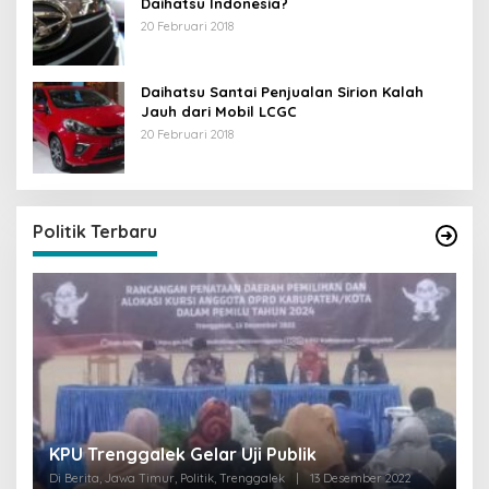
Daihatsu Indonesia?
20 Februari 2018
Daihatsu Santai Penjualan Sirion Kalah
Jauh dari Mobil LCGC
20 Februari 2018
Politik Terbaru
I
KPU Trenggalek Gelar Uji Publik
G
Di Berita, Jawa Timur, Politik, Trenggalek
|
13 Desember 2022
Di 