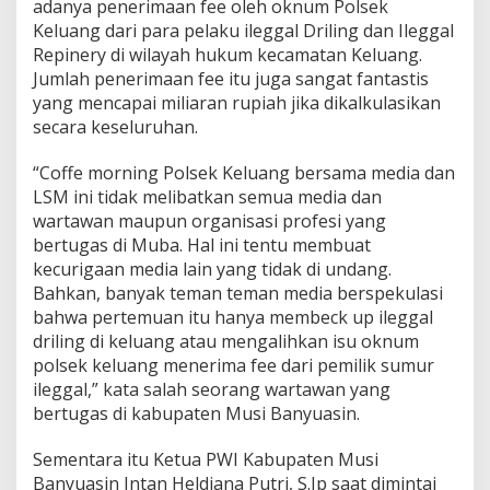
t
adanya penerimaan fee oleh oknum Polsek
u
Keluang dari para pelaku ileggal Driling dan Ileggal
a
Repinery di wilayah hukum kecamatan Keluang.
P
Jumlah penerimaan fee itu juga sangat fantastis
W
yang mencapai miliaran rupiah jika dikalkulasikan
I
M
secara keseluruhan.
u
b
“Coffe morning Polsek Keluang bersama media dan
a
LSM ini tidak melibatkan semua media dan
:
wartawan maupun organisasi profesi yang
C
o
bertugas di Muba. Hal ini tentu membuat
f
kecurigaan media lain yang tidak di undang.
f
Bahkan, banyak teman teman media berspekulasi
e
bahwa pertemuan itu hanya membeck up ileggal
a
M
driling di keluang atau mengalihkan isu oknum
o
polsek keluang menerima fee dari pemilik sumur
r
ileggal,” kata salah seorang wartawan yang
n
bertugas di kabupaten Musi Banyuasin.
i
n
g
Sementara itu Ketua PWI Kabupaten Musi
I
Banyuasin Intan Heldiana Putri, S.Ip saat dimintai