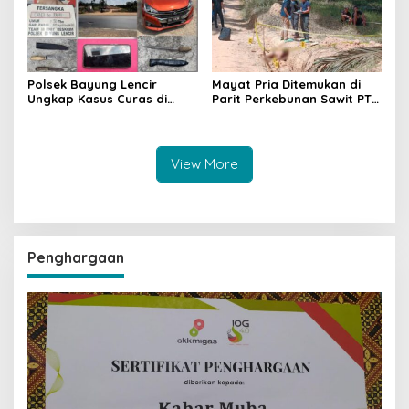
Polsek Bayung Lencir
Mayat Pria Ditemukan di
Ungkap Kasus Curas di
Parit Perkebunan Sawit PT
Jalintas Palembang–Jambi,
Hindoli Keluang, Polisi
Satu Pelaku Ditangkap Dua
Selidiki Penyebab Kematian
Masih Diburu
View More
Penghargaan