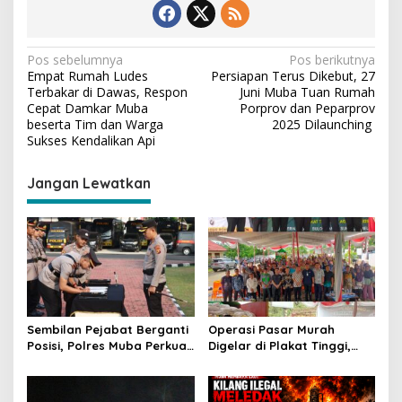
N
Pos sebelumnya
Pos berikutnya
Empat Rumah Ludes
Persiapan Terus Dikebut, 27
a
Terbakar di Dawas, Respon
Juni Muba Tuan Rumah
v
Cepat Damkar Muba
Porprov dan Peparprov
beserta Tim dan Warga
2025 Dilaunching
i
Sukses Kendalikan Api
g
Jangan Lewatkan
a
s
i
p
o
s
Sembilan Pejabat Berganti
Operasi Pasar Murah
Posisi, Polres Muba Perkuat
Digelar di Plakat Tinggi,
Soliditas dan Pelayanan
Bank Sumsel Babel Beri
Presisi
Subsidi untuk Ringankan
Beban Warga