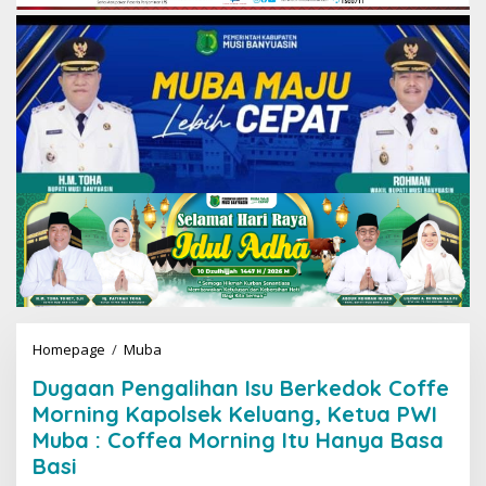
Homepage
/
Muba
D
u
Dugaan Pengalihan Isu Berkedok Coffe
g
a
Morning Kapolsek Keluang, Ketua PWI
a
Muba : Coffea Morning Itu Hanya Basa
n
Basi
P
e