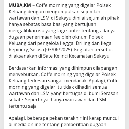
M
MUBA,KM –
Coffe morning yang digelar Polsek
o
r
Keluang dengan mengumpulkan sejumlah
n
wartawan dan LSM di Sekayu dinilai sejumlah pihak
i
hanya sebatas basa basi yang bertujuan
n
mengalihkan isu yang lagi santer tentang adanya
g
dugaan penerimaan fee oleh oknum Polsek
K
a
Keluang dari pengelola Ileggal Driling dan Ilegal
p
Repinery, Selasa.(03/06/2025). Kegiatan tersebut
o
dilaksanakan di Sate Kelinci Kecamatan Sekayu
l
s
Berdasarkan informasi yang dihimpun dilapangan
e
k
menyebutkan, Coffe morning yang digelar Polsek
K
Keluang terkesan sangat mendadak. Apalagi, Coffe
e
morning yang digelar itu tidak dihadiri semua
l
wartawan dan LSM yang bertugas di bumi Serasan
u
a
sekate. Sepertinya, hanya wartawan dan LSM
n
tertentu saja.
g
,
Apalagi, beberapa pekan terakhir ini kerap muncul
K
di media online tentang pemberitaan dugaan
e