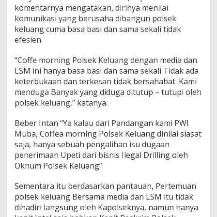
t
komentarnya mengatakan, dirinya menilai
u
komunikasi yang berusaha dibangun polsek
H
keluang cuma basa basi dan sama sekali tidak
a
n
efesien.
y
a
“Coffe morning Polsek Keluang dengan media dan
B
LSM ini hanya basa basi dan sama sekali Tidak ada
a
keterbukaan dan terkesan tidak bersahabat. Kami
s
a
menduga Banyak yang diduga ditutup – tutupi oleh
B
polsek keluang,” katanya.
a
s
Beber Intan “Ya kalau dari Pandangan kami PWI
i
Muba, Coffea morning Polsek Keluang dinilai siasat
saja, hanya sebuah pengalihan isu dugaan
penerimaan Upeti dari bisnis Ilegal Drilling oleh
Oknum Polsek Keluang”
Sementara itu berdasarkan pantauan, Pertemuan
polsek keluang Bersama media dan LSM itu tidak
dihadiri langsung oleh Kapolseknya, namun hanya