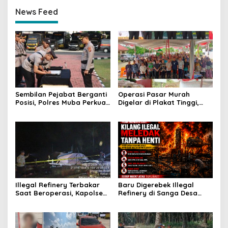
News Feed
Sembilan Pejabat Berganti
Operasi Pasar Murah
Posisi, Polres Muba Perkuat
Digelar di Plakat Tinggi,
Soliditas dan Pelayanan
Bank Sumsel Babel Beri
Presisi
Subsidi untuk Ringankan
Beban Warga
Illegal Refinery Terbakar
Baru Digerebek Illegal
Saat Beroperasi, Kapolsek
Refinery di Sanga Desa
Sanga Desa Tegaskan
Meledak Lagi, Penegakan
Penindakan dan
Hukum Dipertanyakan
Pencegahan Terus
Dilakukan