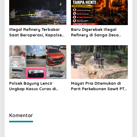
Illegal Refinery Terbakar
Baru Digerebek Illegal
Saat Beroperasi, Kapolsek
Refinery di Sanga Desa
Sanga Desa Tegaskan
Meledak Lagi, Penegakan
Penindakan dan
Hukum Dipertanyakan
Pencegahan Terus
Dilakukan
Polsek Bayung Lencir
Mayat Pria Ditemukan di
Ungkap Kasus Curas di
Parit Perkebunan Sawit PT
Jalintas Palembang–Jambi,
Hindoli Keluang, Polisi
Satu Pelaku Ditangkap Dua
Selidiki Penyebab Kematian
Masih Diburu
Komentar