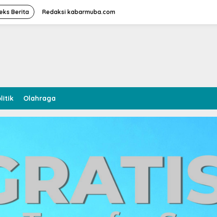
eks Berita
Redaksi kabarmuba.com
litik
Olahraga