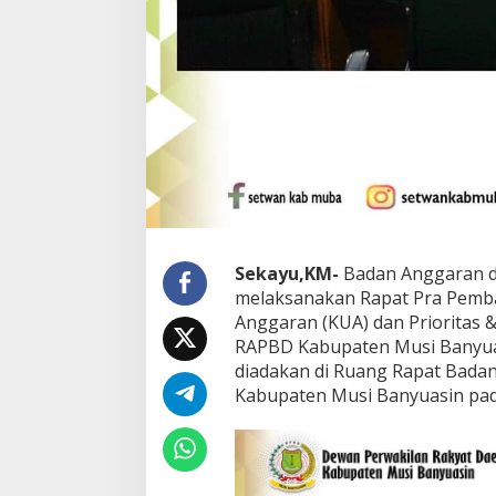
a
n
g
a
n
K
U
A
-
P
P
A
S
Sekayu,KM-
Badan Anggaran d
T
A
melaksanakan Rapat Pra Pem
2
Anggaran (KUA) dan Prioritas 
0
RAPBD Kabupaten Musi Banyua
2
diadakan di Ruang Rapat Bad
5
Kabupaten Musi Banyuasin pada