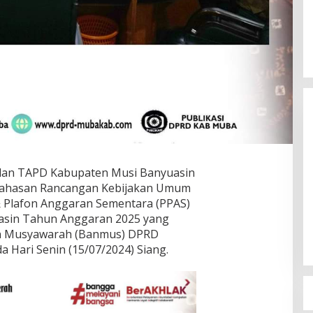
Susno Duaji Serukan IKJB Dukung
Heri Amalindo, Nyalon Gubernur
Sumsel dan Jadi
Di Berita, Politik
|
18 Juni 2023
an TAPD Kabupaten Musi Banyuasin
bahasan Rancangan Kebijakan Umum
& Plafon Anggaran Sementara (PPAS)
sin Tahun Anggaran 2025 yang
an Musyawarah (Banmus) DPRD
 Hari Senin (15/07/2024) Siang.