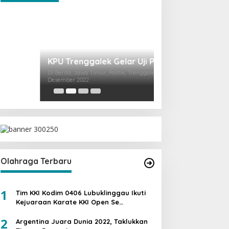
Ini Dia Hubungan
dengan Gerindra
Di Berita, Politik
|
19 Fe
Olahraga Terbaru
1
Tim KKI Kodim 0406 Lubuklinggau Ikuti
Kejuaraan Karate KKI Open Se
Sumatera PIALA PANGDAM II /SWJ
2
Argentina Juara Dunia 2022, Taklukkan