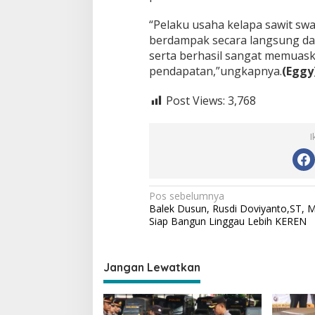
“Pelaku usaha kelapa sawit sw
berdampak secara langsung d
serta berhasil sangat memuas
pendapatan,”ungkapnya.
(Eggy
Post Views:
3,768
I
N
Pos sebelumnya
Balek Dusun, Rusdi Doviyanto,ST, 
a
Siap Bangun Linggau Lebih KEREN
v
i
Jangan Lewatkan
g
a