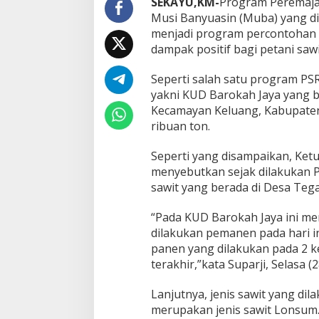
SEKAYU,KM-
Program Peremajaa
r
Musi Banyuasin (Muba) yang di i
o
menjadi program percontohan 
k
a
dampak positif bagi petani sawi
h
J
Seperti salah satu program PSR
a
yakni KUD Barokah Jaya yang b
y
Kecamayan Keluang, Kabupate
a
P
ribuan ton.
a
n
Seperti yang disampaikan, Ket
e
menyebutkan sejak dilakukan P
n
sawit yang berada di Desa Tega
R
i
b
“Pada KUD Barokah Jaya ini me
u
dilakukan pemanen pada hari in
a
panen yang dilakukan pada 2 
n
terakhir,”kata Suparji, Selasa (
T
o
n
Lanjutnya, jenis sawit yang d
S
merupakan jenis sawit Lonsum.
a