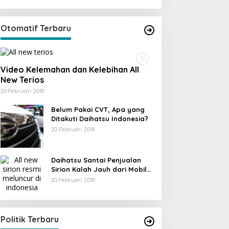
Otomatif Terbaru
Video Kelemahan dan Kelebihan All
New Terios
20 Februari 2018
Belum Pakai CVT, Apa yang
Ditakuti Daihatsu Indonesia?
20 Februari 2018
Daihatsu Santai Penjualan
Sirion Kalah Jauh dari Mobil
LCGC
20 Februari 2018
KPU Trenggalek Gelar Uji Publik
Di Berita, Jawa Timur, Politik, Trenggalek
|
13
Desember 2022
Politik Terbaru