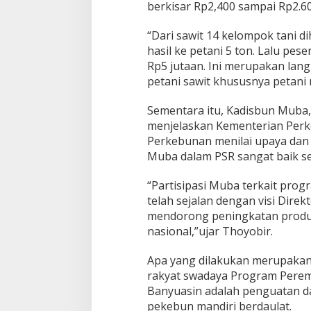
berkisar Rp2,400 sampai Rp2.60
w
i
“Dari sawit 14 kelompok tani di
t
hasil ke petani 5 ton. Lalu pe
Rp5 jutaan. Ini merupakan la
petani sawit khususnya petani
Sementara itu, Kadisbun Muba
menjelaskan Kementerian Perk
Perkebunan menilai upaya dan
Muba dalam PSR sangat baik se
“Partisipasi Muba terkait prog
telah sejalan dengan visi Dire
mendorong peningkatan produks
nasional,”ujar Thoyobir.
Apa yang dilakukan merupakan
rakyat swadaya Program Perema
Banyuasin adalah penguatan da
pekebun mandiri berdaulat.