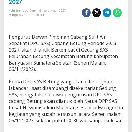
2027
k
a
Adminmuba.com
6 November 2023
Banyuasin
507 Dilihat
n
S
a
l
Pengurus Dewan Pimpinan Cabang Sulit Air
u
n
Sepakat (DPC-SAS) Cabang Betung Periode 2023-
g
2027. akan dilantik Bertempat di Gedung SAS
M
kelurahan Betung Kecamatan Betung kabupaten
a
Banyuasin Sumatera Selatan (Senen Malam,
k
06/11/2022).
S
o
n
Ketua DPC SAS Betung yang akan dilantik jhon
d
Iskandar , saat disambangi disekertariat Gedung
a
SAS, mengatakan bahwa pengurusan DPC SAS
r
cabang Betung akan dilantik oleh Ketua DPP SAS
i
S
Pusat H. Syamsuddin Muchtar, sesuai jadwa agenda
u
kegiatan yang sudah tersusun, acara Senen malam.
m
06/11/2023. sekitar pukul 20: 30 wib sampai selesai.
b
a