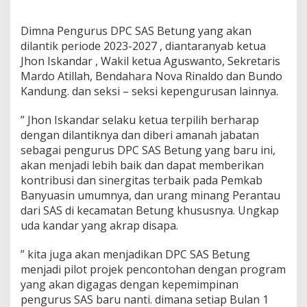
r
,
M
Dimna Pengurus DPC SAS Betung yang akan
a
dilantik periode 2023-2027 , diantaranyab ketua
l
Jhon Iskandar , Wakil ketua Aguswanto, Sekretaris
a
Mardo Atillah, Bendahara Nova Rinaldo dan Bundo
m
P
Kandung. dan seksi – seksi kepengurusan lainnya.
e
l
” Jhon Iskandar selaku ketua terpilih berharap
a
dengan dilantiknya dan diberi amanah jabatan
n
sebagai pengurus DPC SAS Betung yang baru ini,
t
i
akan menjadi lebih baik dan dapat memberikan
k
kontribusi dan sinergitas terbaik pada Pemkab
a
Banyuasin umumnya, dan urang minang Perantau
n
dari SAS di kecamatan Betung khususnya. Ungkap
P
e
uda kandar yang akrap disapa.
n
g
” kita juga akan menjadikan DPC SAS Betung
u
menjadi pilot projek pencontohan dengan program
r
yang akan digagas dengan kepemimpinan
u
s
pengurus SAS baru nanti. dimana setiap Bulan 1