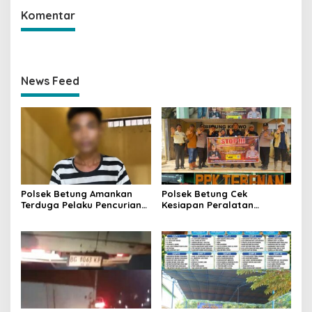
Komentar
News Feed
Polsek Betung Amankan
Polsek Betung Cek
Terduga Pelaku Pencurian
Kesiapan Peralatan
Dua Ponsel di Taja Indah
Karhutla di Perusahaan
Perkebunan, Perkuat
Mitigasi Hadapi Musim
Kemarau 2026