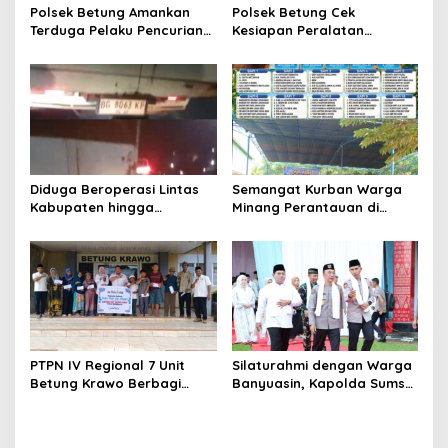
s
n
Polsek Betung Amankan
Polsek Betung Cek
g
Terduga Pelaku Pencurian
Kesiapan Peralatan
2
Dua Ponsel di Taja Indah
Karhutla di Perusahaan
0
Perkebunan, Perkuat
2
Mitigasi Hadapi Musim
3
Kemarau 2026
-
2
0
2
7
Diduga Beroperasi Lintas
Semangat Kurban Warga
Kabupaten hingga
Minang Perantauan di
Antarprovinsi, Aparat
Betung Tetap Menyala,
Penegak Hukum Didesak
Mushola Qodratul Jannah
Bongkar Mata Rantai
SAS Sembelih 10 Sapi dan 1
Distribusi BBM Ilegal
Kambing
PTPN IV Regional 7 Unit
Silaturahmi dengan Warga
Betung Krawo Berbagi
Banyuasin, Kapolda Sumsel
Kasih di Penghujung
Tegaskan Kolaborasi Jaga
Ramadan, Raih Keberkahan
Kamtibmas
Idul Fitri 1447 H