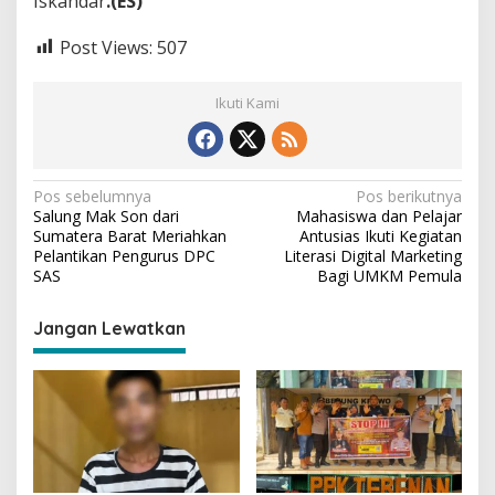
Iskandar
.(ES)
i
r
Post Views:
507
S
e
p
Ikuti Kami
a
k
a
t
(
N
Pos sebelumnya
Pos berikutnya
D
Salung Mak Son dari
Mahasiswa dan Pelajar
a
P
Sumatera Barat Meriahkan
Antusias Ikuti Kegiatan
C
v
Pelantikan Pengurus DPC
Literasi Digital Marketing
-
SAS
Bagi UMKM Pemula
S
i
A
g
S
Jangan Lewatkan
)
a
C
s
a
b
i
B
p
e
t
o
u