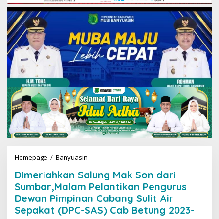
Homepage
/
Banyuasin
D
i
Dimeriahkan Salung Mak Son dari
m
e
Sumbar,Malam Pelantikan Pengurus
r
Dewan Pimpinan Cabang Sulit Air
i
Sepakat (DPC-SAS) Cab Betung 2023-
a
h