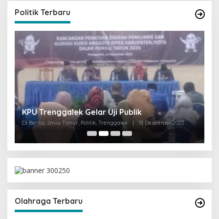
Politik Terbaru
I
KPU Trenggalek Gelar Uji Publik
G
Di Berita, Jawa Timur, Politik, Trenggalek
|
13 Desember 2022
Di 
Olahraga Terbaru