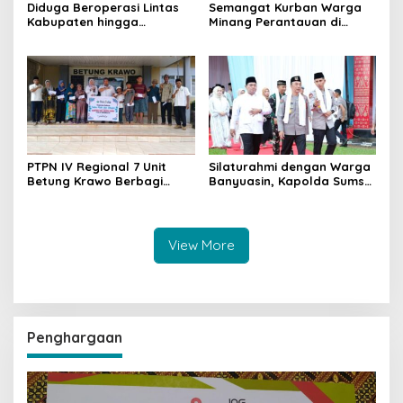
Diduga Beroperasi Lintas
Semangat Kurban Warga
Kabupaten hingga
Minang Perantauan di
Antarprovinsi, Aparat
Betung Tetap Menyala,
Penegak Hukum Didesak
Mushola Qodratul Jannah
Bongkar Mata Rantai
SAS Sembelih 10 Sapi dan 1
Distribusi BBM Ilegal
Kambing
PTPN IV Regional 7 Unit
Silaturahmi dengan Warga
Betung Krawo Berbagi
Banyuasin, Kapolda Sumsel
Kasih di Penghujung
Tegaskan Kolaborasi Jaga
Ramadan, Raih Keberkahan
Kamtibmas
Idul Fitri 1447 H
View More
Penghargaan