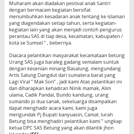
D
Muharam akan diadakan pestival anak Santri
e
dengan bermacam kegiatan bersifat
w
menumbuhkan kesadaran anak tentang ke islaman
a
yang diagendakan setiap tahun, serta kegiatan-
n
P
kegiatan lain yang akan menjadi contoh pengurus
i
perantau SAS di tiap desa, kecamatan, kabupaten /
m
kota se Sumsel ” , bebernya.
p
i
Diacara pelantikan masyarakat kecamataan betung
n
a
Urang SAS juga baraleg gadang semalam suntuk
n
dengan kesenian minang Basalung, mengundang
C
Artis Salung Dangdut dari sumatera barat yang
a
Lagi Viral ” Mak Son” , jadi kami Atas pelantikan ini
b
a
dan diharapkan kehadiran Ninik mamak, Alim
n
ulama, Cadik Pandai, Bundo kandung, urang
g
sumando jo dua sanak, sekeluarga disampaikan
S
dapat menghadir acara kami, kami juga
u
mengundak Pj Bupati banyuasin, Camat. lurah
l
i
Betung bisa menghadiri pelantikan kami ” ungkap
t
ketua DPC SAS Betung yang akan dilantik jhon
A