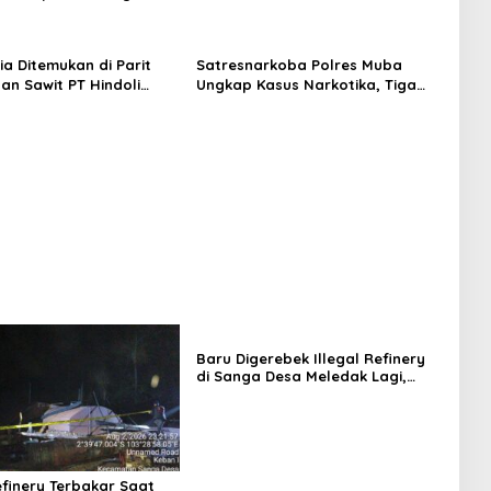
askan Penindakan dan
an Terus Dilakukan
ia Ditemukan di Parit
Satresnarkoba Polres Muba
an Sawit PT Hindoli
Ungkap Kasus Narkotika, Tiga
Polisi Selidiki Penyebab
Tersangka dan Puluhan Paket
n
Sabu Diamankan
Baru Digerebek Illegal Refinery
di Sanga Desa Meledak Lagi,
Penegakan Hukum
Dipertanyakan
efinery Terbakar Saat