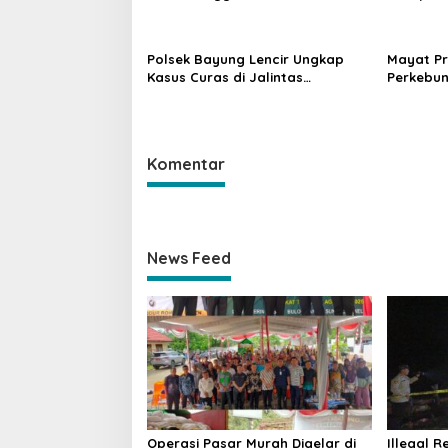
Beri Subsidi untuk Ringankan
Desa Teg
Beban Warga
Pencegah
Polsek Bayung Lencir Ungkap
Mayat Pr
Kasus Curas di Jalintas
Perkebun
Palembang–Jambi, Satu Pelaku
Keluang, 
Ditangkap Dua Masih Diburu
Kematia
Komentar
News Feed
Operasi Pasar Murah Digelar di
Illegal R