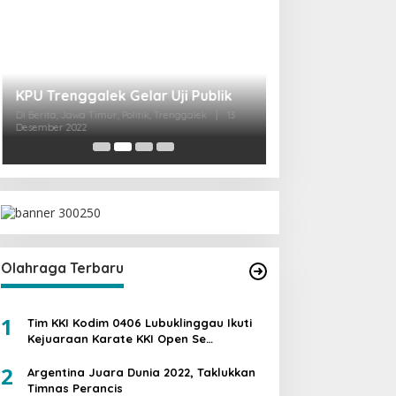
Ini Dia Hubungan
dengan Gerindra
Di Berita, Politik
|
19 Fe
Olahraga Terbaru
1
Tim KKI Kodim 0406 Lubuklinggau Ikuti
Kejuaraan Karate KKI Open Se
Sumatera PIALA PANGDAM II /SWJ
2
Argentina Juara Dunia 2022, Taklukkan
Timnas Perancis