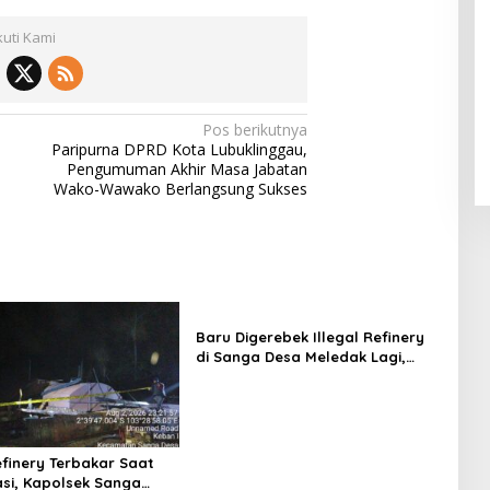
kuti Kami
Pos berikutnya
Paripurna DPRD Kota Lubuklinggau,
Pengumuman Akhir Masa Jabatan
Wako-Wawako Berlangsung Sukses
Baru Digerebek Illegal Refinery
di Sanga Desa Meledak Lagi,
Penegakan Hukum
Dipertanyakan
efinery Terbakar Saat
si, Kapolsek Sanga