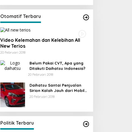
Otomatif Terbaru
Video Kelemahan dan Kelebihan All
New Terios
20 Februari 2018
Belum Pakai CVT, Apa yang
Ditakuti Daihatsu Indonesia?
20 Februari 2018
Daihatsu Santai Penjualan
Sirion Kalah Jauh dari Mobil
LCGC
20 Februari 2018
KPU Trenggalek Gelar Uji Publik
Di Berita, Jawa Timur, Politik, Trenggalek
|
13
Desember 2022
Politik Terbaru