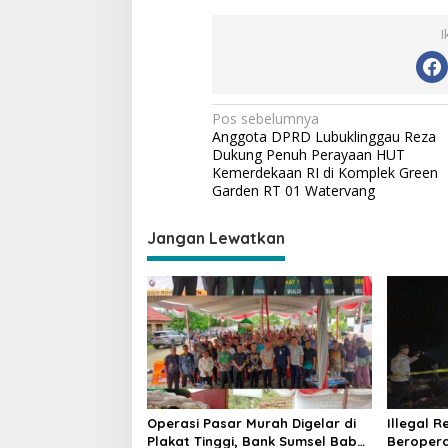
n
c
I
e
N
Pos sebelumnya
Anggota DPRD Lubuklinggau Reza
a
Dukung Penuh Perayaan HUT
v
Kemerdekaan RI di Komplek Green
Garden RT 01 Watervang
i
g
Jangan Lewatkan
a
s
i
p
o
s
Operasi Pasar Murah Digelar di
Illegal R
Plakat Tinggi, Bank Sumsel Babel
Beropera