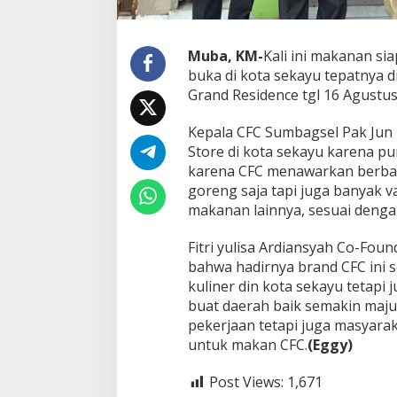
i
a
l
Muba, KM-
Kali ini makanan sia
A
buka di kota sekayu tepatnya 
r
e
Grand Residence tgl 16 Agustus
a
K
Kepala CFC Sumbagsel Pak Ju
a
Store di kota sekayu karena p
y
karena CFC menawarkan berba
u
a
goreng saja tapi juga banyak va
r
makanan lainnya, sesuai denga
a
G
Fitri yulisa Ardiansyah Co-Fo
r
bahwa hadirnya brand CFC ini 
a
n
kuliner din kota sekayu tetapi
d
buat daerah baik semakin maj
R
pekerjaan tetapi juga masyaraka
e
untuk makan CFC.
(Eggy)
s
i
d
Post Views:
1,671
e