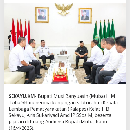
b
a
S
a
m
b
u
t
S
i
l
a
t
u
r
a
h
m
SEKAYU,KM-
Bupati Musi Banyuasin (Muba) H M
i
Toha SH menerima kunjungan silaturahmi Kepala
K
Lembaga Pemasyarakatan (Kalapas) Kelas II B
a
Sekayu, Aris Sukariyadi Amd IP SSos M, beserta
l
a
jajaran di Ruang Audiensi Bupati Muba, Rabu
p
(16/4/2025).