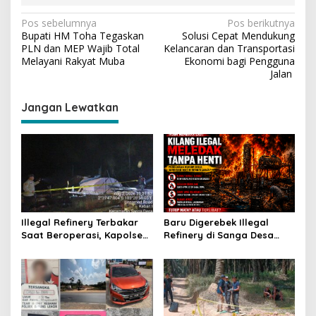
N
Pos sebelumnya
Pos berikutnya
Bupati HM Toha Tegaskan
Solusi Cepat Mendukung
a
PLN dan MEP Wajib Total
Kelancaran dan Transportasi
v
Melayani Rakyat Muba
Ekonomi bagi Pengguna
Jalan
i
g
Jangan Lewatkan
a
s
i
p
o
s
Illegal Refinery Terbakar
Baru Digerebek Illegal
Saat Beroperasi, Kapolsek
Refinery di Sanga Desa
Sanga Desa Tegaskan
Meledak Lagi, Penegakan
Penindakan dan
Hukum Dipertanyakan
Pencegahan Terus
Dilakukan