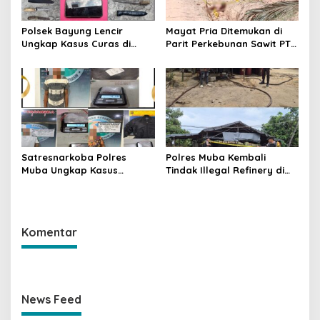
Polsek Bayung Lencir
Mayat Pria Ditemukan di
Ungkap Kasus Curas di
Parit Perkebunan Sawit PT
Jalintas Palembang–Jambi,
Hindoli Keluang, Polisi
Satu Pelaku Ditangkap Dua
Selidiki Penyebab Kematian
Masih Diburu
Satresnarkoba Polres
Polres Muba Kembali
Muba Ungkap Kasus
Tindak Illegal Refinery di
Narkotika, Tiga Tersangka
Bayung Lencir, Empat
dan Puluhan Paket Sabu
Terduga Pelaku Diamankan
Diamankan
Komentar
News Feed