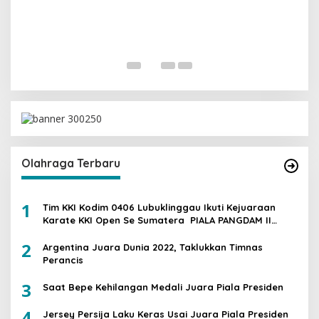
I
G
Di 
Olahraga Terbaru
1
Tim KKI Kodim 0406 Lubuklinggau Ikuti Kejuaraan
Karate KKI Open Se Sumatera PIALA PANGDAM II
/SWJ
2
Argentina Juara Dunia 2022, Taklukkan Timnas
Perancis
3
Saat Bepe Kehilangan Medali Juara Piala Presiden
4
Jersey Persija Laku Keras Usai Juara Piala Presiden