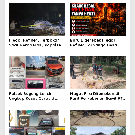
Illegal Refinery Terbakar
Baru Digerebek Illegal
Saat Beroperasi, Kapolsek
Refinery di Sanga Desa
Sanga Desa Tegaskan
Meledak Lagi, Penegakan
Penindakan dan
Hukum Dipertanyakan
Pencegahan Terus
Dilakukan
Polsek Bayung Lencir
Mayat Pria Ditemukan di
Ungkap Kasus Curas di
Parit Perkebunan Sawit PT
Jalintas Palembang–Jambi,
Hindoli Keluang, Polisi
Satu Pelaku Ditangkap Dua
Selidiki Penyebab Kematian
Masih Diburu