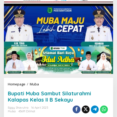
Homepage
/
Muba
B
u
Bupati Muba Sambut Silaturahmi
p
a
Kalapas Kelas II B Sekayu
t
i
Eggy Shavutra
16 April 2025
Muba
43691 Dilihat
M
u