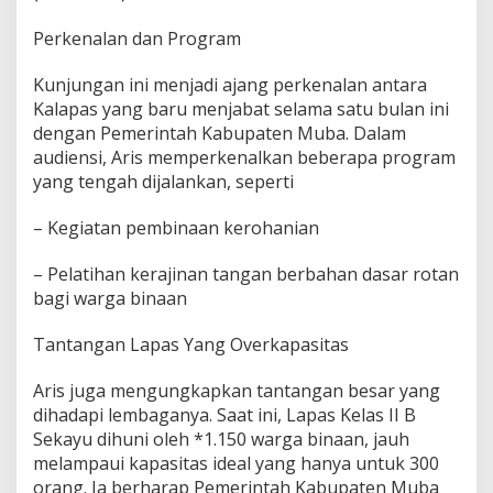
a
s
Perkenalan dan Program
K
e
l
Kunjungan ini menjadi ajang perkenalan antara
a
Kalapas yang baru menjabat selama satu bulan ini
s
dengan Pemerintah Kabupaten Muba. Dalam
I
audiensi, Aris memperkenalkan beberapa program
I
yang tengah dijalankan, seperti
B
S
e
– Kegiatan pembinaan kerohanian
k
a
– Pelatihan kerajinan tangan berbahan dasar rotan
y
bagi warga binaan
u
Tantangan Lapas Yang Overkapasitas
Aris juga mengungkapkan tantangan besar yang
dihadapi lembaganya. Saat ini, Lapas Kelas II B
Sekayu dihuni oleh *1.150 warga binaan, jauh
melampaui kapasitas ideal yang hanya untuk 300
orang. Ia berharap Pemerintah Kabupaten Muba