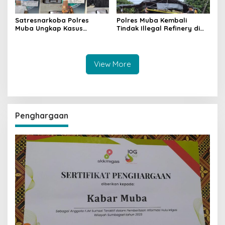
Satresnarkoba Polres
Polres Muba Kembali
Muba Ungkap Kasus
Tindak Illegal Refinery di
Narkotika, Tiga Tersangka
Bayung Lencir, Empat
dan Puluhan Paket Sabu
Terduga Pelaku Diamankan
Diamankan
View More
Penghargaan