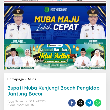
Homepage
/
Muba
B
u
Bupati Muba Kunjungi Bocah Pengidap
p
a
Jantung Bocor
t
i
Eggy Shavutra
30 April 2025
Muba
65074 Dilihat
M
u