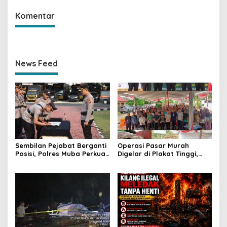
Komentar
News Feed
Sembilan Pejabat Berganti
Operasi Pasar Murah
Posisi, Polres Muba Perkuat
Digelar di Plakat Tinggi,
Soliditas dan Pelayanan
Bank Sumsel Babel Beri
Presisi
Subsidi untuk Ringankan
Beban Warga