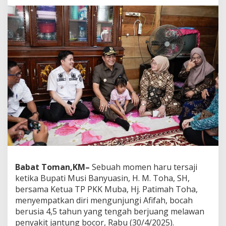
b
a
K
u
n
j
u
n
g
i
B
o
c
a
h
P
e
n
Babat Toman,KM–
Sebuah momen haru tersaji
g
ketika Bupati Musi Banyuasin, H. M. Toha, SH,
i
bersama Ketua TP PKK Muba, Hj. Patimah Toha,
d
menyempatkan diri mengunjungi Afifah, bocah
a
p
berusia 4,5 tahun yang tengah berjuang melawan
J
penyakit jantung bocor, Rabu (30/4/2025).