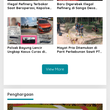
Illegal Refinery Terbakar
Baru Digerebek Illegal
Saat Beroperasi, Kapolsek
Refinery di Sanga Desa
Sanga Desa Tegaskan
Meledak Lagi, Penegakan
Penindakan dan
Hukum Dipertanyakan
Pencegahan Terus
Dilakukan
Polsek Bayung Lencir
Mayat Pria Ditemukan di
Ungkap Kasus Curas di
Parit Perkebunan Sawit PT
Jalintas Palembang–Jambi,
Hindoli Keluang, Polisi
Satu Pelaku Ditangkap Dua
Selidiki Penyebab Kematian
Masih Diburu
View More
Penghargaan