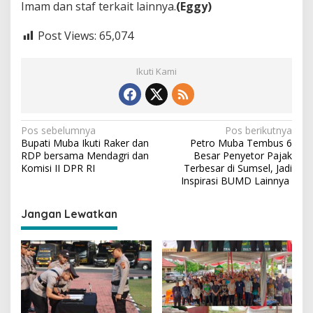
Imam dan staf terkait lainnya.
(Eggy)
Post Views:
65,074
Ikuti Kami
N
Pos sebelumnya
Pos berikutnya
Bupati Muba Ikuti Raker dan
Petro Muba Tembus 6
a
RDP bersama Mendagri dan
Besar Penyetor Pajak
v
Komisi II DPR RI
Terbesar di Sumsel, Jadi
Inspirasi BUMD Lainnya
i
g
Jangan Lewatkan
a
s
i
p
o