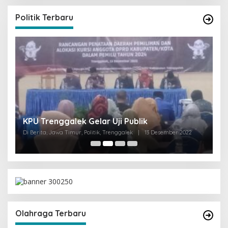
Politik Terbaru
I
KPU Trenggalek Gelar Uji Publik
G
Di Berita, Jawa Timur, Politik, Trenggalek
|
13 Desember 2022
Di 
Olahraga Terbaru