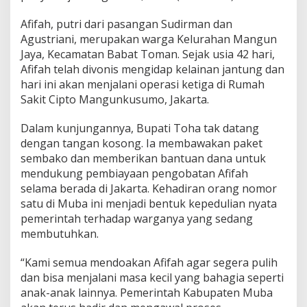
a
n
Afifah, putri dari pasangan Sudirman dan
t
Agustriani, merupakan warga Kelurahan Mangun
u
n
Jaya, Kecamatan Babat Toman. Sejak usia 42 hari,
g
Afifah telah divonis mengidap kelainan jantung dan
B
hari ini akan menjalani operasi ketiga di Rumah
o
Sakit Cipto Mangunkusumo, Jakarta.
c
o
r
Dalam kunjungannya, Bupati Toha tak datang
dengan tangan kosong. Ia membawakan paket
sembako dan memberikan bantuan dana untuk
mendukung pembiayaan pengobatan Afifah
selama berada di Jakarta. Kehadiran orang nomor
satu di Muba ini menjadi bentuk kepedulian nyata
pemerintah terhadap warganya yang sedang
membutuhkan.
“Kami semua mendoakan Afifah agar segera pulih
dan bisa menjalani masa kecil yang bahagia seperti
anak-anak lainnya. Pemerintah Kabupaten Muba