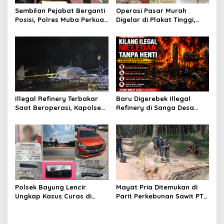
s
Sembilan Pejabat Berganti
Operasi Pasar Murah
Posisi, Polres Muba Perkuat
Digelar di Plakat Tinggi,
Soliditas dan Pelayanan
Bank Sumsel Babel Beri
Presisi
Subsidi untuk Ringankan
Beban Warga
Illegal Refinery Terbakar
Baru Digerebek Illegal
Saat Beroperasi, Kapolsek
Refinery di Sanga Desa
Sanga Desa Tegaskan
Meledak Lagi, Penegakan
Penindakan dan
Hukum Dipertanyakan
Pencegahan Terus
Dilakukan
Polsek Bayung Lencir
Mayat Pria Ditemukan di
Ungkap Kasus Curas di
Parit Perkebunan Sawit PT
Jalintas Palembang–Jambi,
Hindoli Keluang, Polisi
Satu Pelaku Ditangkap Dua
Selidiki Penyebab Kematian
Masih Diburu