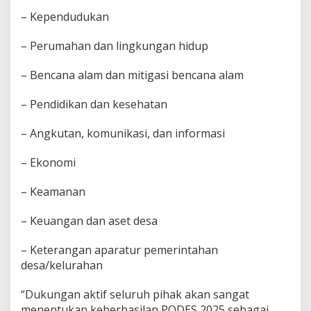
e
s
– Kependudukan
k
a
– Perumahan dan lingkungan hidup
n
P
– Bencana alam dan mitigasi bencana alam
e
l
a
– Pendidikan dan kesehatan
k
s
– Angkutan, komunikasi, dan informasi
a
n
– Ekonomi
a
a
n
– Keamanan
P
O
– Keuangan dan aset desa
D
E
– Keterangan aparatur pemerintahan
S
desa/kelurahan
2
0
2
“Dukungan aktif seluruh pihak akan sangat
5
menentukan keberhasilan PODES 2025 sebagai