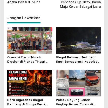
v
Angka Inflasi di Muba
Kencana Cup 2025, Karya
Maju Keluar Sebagai Juara
i
g
Jangan Lewatkan
a
s
i
p
o
s
Operasi Pasar Murah
Illegal Refinery Terbakar
Digelar di Plakat Tinggi,
Saat Beroperasi, Kapolsek
Bank Sumsel Babel Beri
Sanga Desa Tegaskan
Subsidi untuk Ringankan
Penindakan dan
Beban Warga
Pencegahan Terus
Dilakukan
Baru Digerebek Illegal
Polsek Bayung Lencir
Refinery di Sanga Desa
Ungkap Kasus Curas di