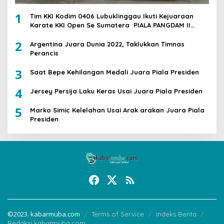
1
Tim KKI Kodim 0406 Lubuklinggau Ikuti Kejuaraan
Karate KKI Open Se Sumatera PIALA PANGDAM II
/SWJ
2
Argentina Juara Dunia 2022, Taklukkan Timnas
Perancis
3
Saat Bepe Kehilangan Medali Juara Piala Presiden
4
Jersey Persija Laku Keras Usai Juara Piala Presiden
5
Marko Simic Kelelahan Usai Arak arakan Juara Piala
Presiden
©2023. kabarmuba.com
Terms of Service
Indeks Berita
Redaksi kabarmuba.com