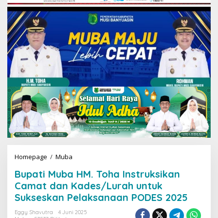
Homepage
/
Muba
B
u
Bupati Muba HM. Toha Instruksikan
p
a
Camat dan Kades/Lurah untuk
t
Sukseskan Pelaksanaan PODES 2025
i
M
Eggy Shavutra
4 Juni 2025
u