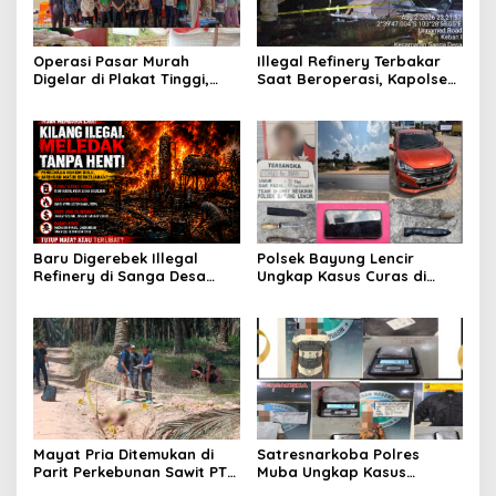
Operasi Pasar Murah
Illegal Refinery Terbakar
Digelar di Plakat Tinggi,
Saat Beroperasi, Kapolsek
Bank Sumsel Babel Beri
Sanga Desa Tegaskan
Subsidi untuk Ringankan
Penindakan dan
Beban Warga
Pencegahan Terus
Dilakukan
Baru Digerebek Illegal
Polsek Bayung Lencir
Refinery di Sanga Desa
Ungkap Kasus Curas di
Meledak Lagi, Penegakan
Jalintas Palembang–Jambi,
Hukum Dipertanyakan
Satu Pelaku Ditangkap Dua
Masih Diburu
Mayat Pria Ditemukan di
Satresnarkoba Polres
Parit Perkebunan Sawit PT
Muba Ungkap Kasus
Hindoli Keluang, Polisi
Narkotika, Tiga Tersangka