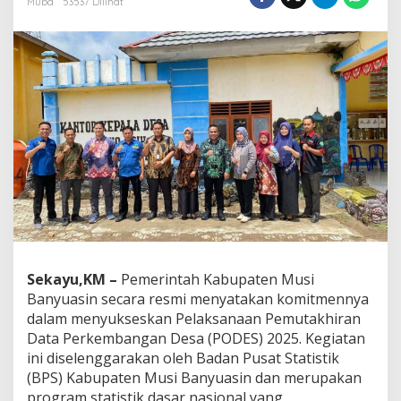
Muba
53537 Dilihat
b
a
H
M
.
T
o
h
a
I
n
s
t
r
u
k
s
Sekayu,KM –
Pemerintah Kabupaten Musi
i
Banyuasin secara resmi menyatakan komitmennya
k
dalam menyukseskan Pelaksanaan Pemutakhiran
a
Data Perkembangan Desa (PODES) 2025. Kegiatan
n
C
ini diselenggarakan oleh Badan Pusat Statistik
a
(BPS) Kabupaten Musi Banyuasin dan merupakan
m
program statistik dasar nasional yang