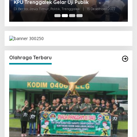
KPU Trenggalek Gelar Uji Publik
G
Di Berita, Jawa Timur, Politik, Trenggalek
|
13 Desember 2022
Di 
Olahraga Terbaru