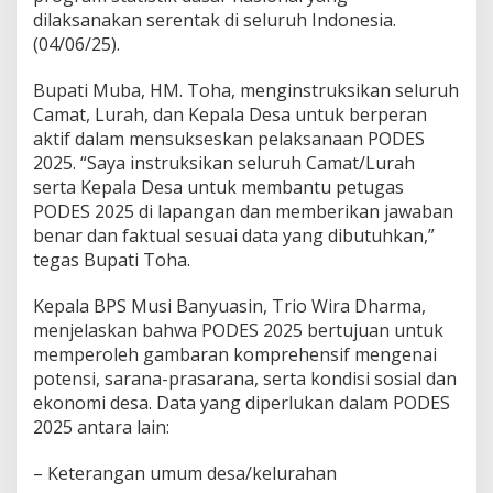
a
dilaksanakan serentak di seluruh Indonesia.
t
d
(04/06/25).
a
n
Bupati Muba, HM. Toha, menginstruksikan seluruh
K
Camat, Lurah, dan Kepala Desa untuk berperan
a
aktif dalam mensukseskan pelaksanaan PODES
d
e
2025. “Saya instruksikan seluruh Camat/Lurah
s
serta Kepala Desa untuk membantu petugas
/
PODES 2025 di lapangan dan memberikan jawaban
L
benar dan faktual sesuai data yang dibutuhkan,”
u
tegas Bupati Toha.
r
a
h
Kepala BPS Musi Banyuasin, Trio Wira Dharma,
u
menjelaskan bahwa PODES 2025 bertujuan untuk
n
memperoleh gambaran komprehensif mengenai
t
potensi, sarana-prasarana, serta kondisi sosial dan
u
k
ekonomi desa. Data yang diperlukan dalam PODES
S
2025 antara lain:
u
k
– Keterangan umum desa/kelurahan
s