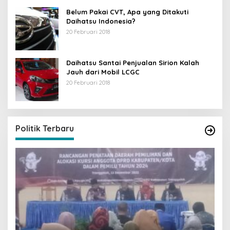
Belum Pakai CVT, Apa yang Ditakuti
Daihatsu Indonesia?
20 Februari 2018
Daihatsu Santai Penjualan Sirion Kalah
Jauh dari Mobil LCGC
20 Februari 2018
Politik Terbaru
I