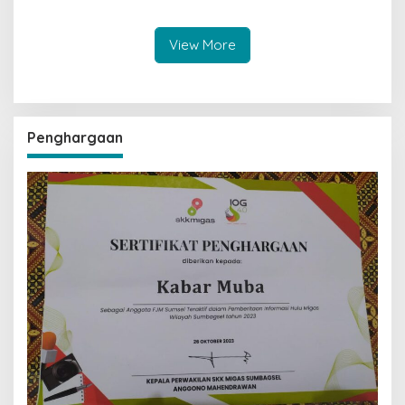
Selidiki Penyebab Kematian
dan Puluhan Paket Sabu
Diamankan
View More
Penghargaan