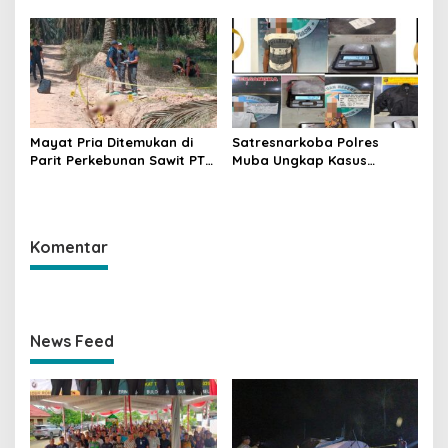
Meledak Lagi, Penegakan
Jalintas Palembang–Jambi,
Hukum Dipertanyakan
Satu Pelaku Ditangkap Dua
Masih Diburu
Mayat Pria Ditemukan di
Satresnarkoba Polres
Parit Perkebunan Sawit PT
Muba Ungkap Kasus
Hindoli Keluang, Polisi
Narkotika, Tiga Tersangka
Selidiki Penyebab Kematian
dan Puluhan Paket Sabu
Diamankan
Komentar
News Feed