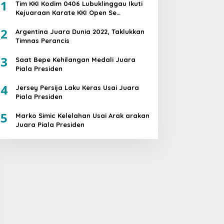
1
Tim KKI Kodim 0406 Lubuklinggau Ikuti
Kejuaraan Karate KKI Open Se
Sumatera PIALA PANGDAM II /SWJ
2
Argentina Juara Dunia 2022, Taklukkan
Timnas Perancis
3
Saat Bepe Kehilangan Medali Juara
Piala Presiden
4
Jersey Persija Laku Keras Usai Juara
Piala Presiden
5
Marko Simic Kelelahan Usai Arak arakan
Juara Piala Presiden