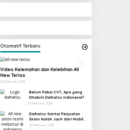
Otomatif Terbaru
Video Kelemahan dan Kelebihan All
New Terios
20 Februari 2018
Belum Pakai CVT, Apa yang
Ditakuti Daihatsu Indonesia?
20 Februari 2018
Daihatsu Santai Penjualan
Sirion Kalah Jauh dari Mobil
LCGC
20 Februari 2018