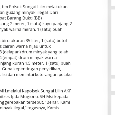
Susno Duaji Serukan IKJB Dukung
 tim Polsek Sungai Lilin melakukan
Heri Amalindo, Nyalon Gubernur
gudang minyak illegal. Dari
Sumsel dan Jadi
Di Berita, Politik
|
18 Juni 2023
at Barang Bukti (BB)
jang 2 meter, 1 (satu) kayu panjang 2
nyak warna merah, 1 (satu) buah
biru ukuran 35 liter, 1 (satu) botol
s cairan warna hijau untuk
 (delapan) drum minyak yang telah
 4 (empat) drum minyak warna
anjang kuran 1,5 meter, 1 (satu) buah
. Guna kepentingan penyidikan,
olisi dan memintai keterangan pelaku
MH.melalui Kapolsek Sungai Lilin AKP
nitres Ipda Mugiono. SH Msi kepada
ggerebakan tersebut. “Benar, Kami
nyak ilegal,” tegasnya, Kamis