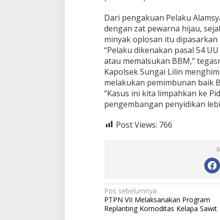
Dari pengakuan Pelaku Alamsy
dengan zat pewarna hijau, sej
minyak oplosan itu dipasarkan k
“Pelaku dikenakan pasal 54 UU
atau memalsukan BBM,” tegasn
Kapolsek Sungai Lilin menghim
melakukan pemimbunan baik BB
“Kasus ini kita limpahkan ke P
pengembangan penyidikan lebih
Post Views:
766
I
N
Pos sebelumnya
PTPN VII Melaksanakan Program
a
Replanting Komoditas Kelapa Sawit