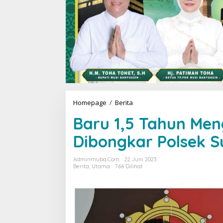
Homepage
/
Berita
B
a
Baru 1,5 Tahun Men
r
u
Dibongkar Polsek Su
1
,
5
Adminmuba.com
22 Juni 2023
T
Berita
,
Utama
766 Dilihat
a
h
u
n
M
e