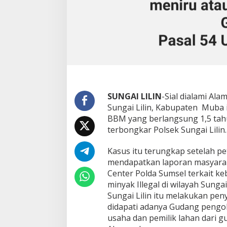
b
o
n
g
k
a
r
P
o
l
SUNGAI LILIN
-Sial dialami Ala
s
Sungai Lilin, Kabupaten Muba 
e
k
BBM yang berlangsung 1,5 tahu
S
terbongkar Polsek Sungai Lilin.
u
n
Kasus itu terungkap setelah pe
g
mendapatkan laporan masyarak
a
i
Center Polda Sumsel terkait 
L
minyak Illegal di wilayah Sungai
i
Sungai Lilin itu melakukan pe
l
didapati adanya Gudang pengol
i
n
usaha dan pemilik lahan dari