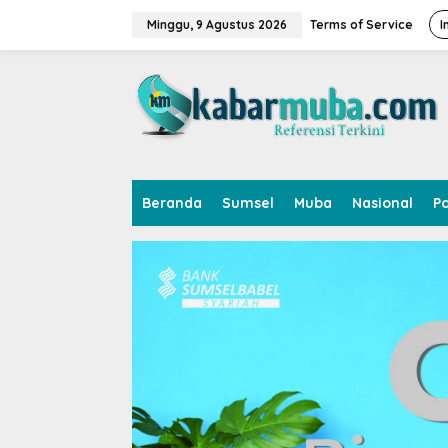
L
e
Minggu, 9 Agustus 2026
Terms of Service
I
w
a
t
i
k
e
k
o
n
Beranda
Sumsel
Muba
Nasional
Po
t
e
n