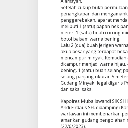
Alamsyah.
Setelah cukup bukti permulaan,
penangkapan dan mengamankan 
penggerebekan, aparat mendap
meliputi 1 (satu) papan hek pan
meter, 1 (satu) buah corong mi
botol balsam warna bening.
Lalu 2 (dua) buah jerigen warna 
akua besar yang terdapat beka
mencampur minyak. Kemudian 8
dicampur menjadi warna hijau,
bening, 1 (satu) buah selang p
selang panjang ukuran 5 meter
Gudang Minyak Ilegal digaris P
dan saksi saksi.
Kapolres Muba Iswandi SIK SH 
Andi Firdaus SH. didampingi Ka
wartawan ini membenarkan pen
amankan gudang pengolahan mi
(22/6/2023).