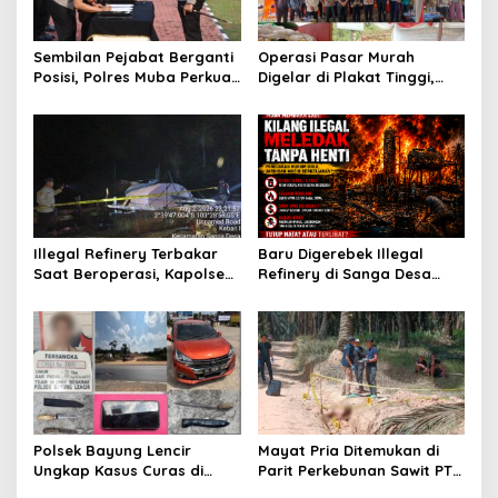
o
s
Sembilan Pejabat Berganti
Operasi Pasar Murah
Posisi, Polres Muba Perkuat
Digelar di Plakat Tinggi,
Soliditas dan Pelayanan
Bank Sumsel Babel Beri
Presisi
Subsidi untuk Ringankan
Beban Warga
Illegal Refinery Terbakar
Baru Digerebek Illegal
Saat Beroperasi, Kapolsek
Refinery di Sanga Desa
Sanga Desa Tegaskan
Meledak Lagi, Penegakan
Penindakan dan
Hukum Dipertanyakan
Pencegahan Terus
Dilakukan
Polsek Bayung Lencir
Mayat Pria Ditemukan di
Ungkap Kasus Curas di
Parit Perkebunan Sawit PT
Jalintas Palembang–Jambi,
Hindoli Keluang, Polisi