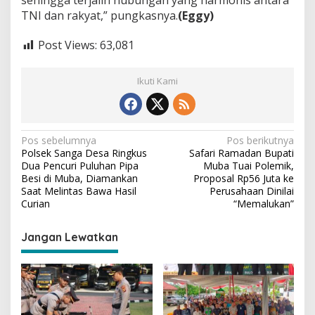
sehingga terjalin hubungan yang harmonis antara
g
TNI dan rakyat,” pungkasnya.
(Eggy)
k
u
n
Post Views:
63,081
g
a
n
Ikuti Kami
N
Pos sebelumnya
Pos berikutnya
Polsek Sanga Desa Ringkus
Safari Ramadan Bupati
a
Dua Pencuri Puluhan Pipa
Muba Tuai Polemik,
v
Besi di Muba, Diamankan
Proposal Rp56 Juta ke
Saat Melintas Bawa Hasil
Perusahaan Dinilai
i
Curian
“Memalukan”
g
Jangan Lewatkan
a
s
i
p