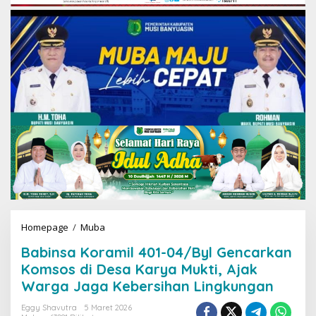
Homepage
/
Muba
B
a
Babinsa Koramil 401-04/Byl Gencarkan
b
i
Komsos di Desa Karya Mukti, Ajak
n
Warga Jaga Kebersihan Lingkungan
s
a
Eggy Shavutra
5 Maret 2026
K