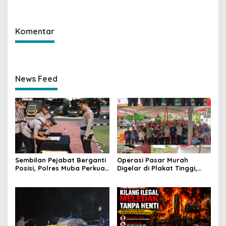
Satu Pelaku Ditangkap Dua
Selidiki Penyebab Kematian
Masih Diburu
Komentar
News Feed
Sembilan Pejabat Berganti
Operasi Pasar Murah
Posisi, Polres Muba Perkuat
Digelar di Plakat Tinggi,
Soliditas dan Pelayanan
Bank Sumsel Babel Beri
Presisi
Subsidi untuk Ringankan
Beban Warga