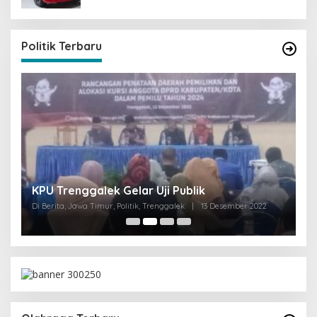
Politik Terbaru
I
KPU Trenggalek Gelar Uji Publik
G
Di Berita, Jawa Timur, Politik, Trenggalek
|
13 Desember 2022
Di 