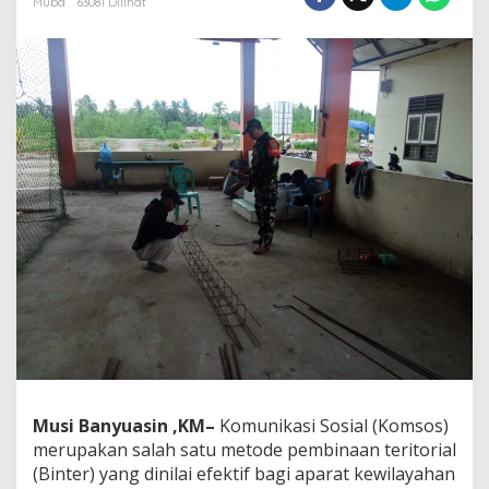
Muba
63081 Dilihat
o
r
a
m
i
l
4
0
1
-
0
4
/
B
y
l
G
e
n
c
a
Musi Banyuasin ,KM–
Komunikasi Sosial (Komsos)
r
merupakan salah satu metode pembinaan teritorial
k
a
(Binter) yang dinilai efektif bagi aparat kewilayahan