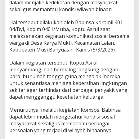
n
dalam menjalin kedekatan dengan masyarakat
K
sekaligus memantau kondisi wilayah binaan.
o
m
Hal tersebut dilakukan oleh Babinsa Koramil 401-
s
o
04/Byl, Kodim 0401/Muba, Koptu Asrul saat
s
melaksanakan kegiatan komunikasi sosial bersama
d
warga di Desa Karya Mukti, Kecamatan Lalan,
i
Kabupaten Musi Banyuasin, Kamis (5/3/2026).
D
e
s
Dalam kegiatan tersebut, Koptu Asrul
a
menyambangi dan berdialog langsung dengan
K
para ibu rumah tangga guna mengajak mereka
a
untuk senantiasa menjaga kebersihan lingkungan
r
sekitar agar terhindar dari berbagai penyakit yang
y
a
dapat mengganggu kesehatan keluarga.
M
u
Menurutnya, melalui kegiatan Komsos, Babinsa
k
dapat lebih mudah mengetahui kondisi sosial
t
masyarakat sekaligus memahami berbagai
i
,
persoalan yang terjadi di wilayah binaannya.
A