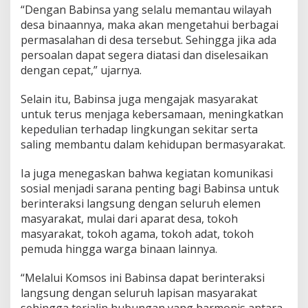
j
“Dengan Babinsa yang selalu memantau wilayah
a
desa binaannya, maka akan mengetahui berbagai
k
permasalahan di desa tersebut. Sehingga jika ada
W
a
persoalan dapat segera diatasi dan diselesaikan
r
dengan cepat,” ujarnya.
g
a
Selain itu, Babinsa juga mengajak masyarakat
J
untuk terus menjaga kebersamaan, meningkatkan
a
g
kepedulian terhadap lingkungan sekitar serta
a
saling membantu dalam kehidupan bermasyarakat.
K
e
Ia juga menegaskan bahwa kegiatan komunikasi
b
sosial menjadi sarana penting bagi Babinsa untuk
e
r
berinteraksi langsung dengan seluruh elemen
s
masyarakat, mulai dari aparat desa, tokoh
i
masyarakat, tokoh agama, tokoh adat, tokoh
h
pemuda hingga warga binaan lainnya.
a
n
L
“Melalui Komsos ini Babinsa dapat berinteraksi
i
langsung dengan seluruh lapisan masyarakat
n