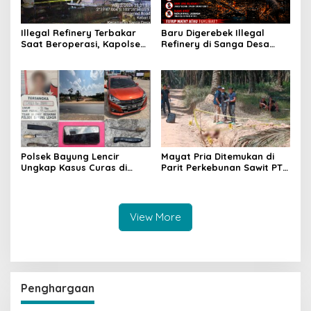
Illegal Refinery Terbakar
Baru Digerebek Illegal
Saat Beroperasi, Kapolsek
Refinery di Sanga Desa
Sanga Desa Tegaskan
Meledak Lagi, Penegakan
Penindakan dan
Hukum Dipertanyakan
Pencegahan Terus
Dilakukan
Polsek Bayung Lencir
Mayat Pria Ditemukan di
Ungkap Kasus Curas di
Parit Perkebunan Sawit PT
Jalintas Palembang–Jambi,
Hindoli Keluang, Polisi
Satu Pelaku Ditangkap Dua
Selidiki Penyebab Kematian
Masih Diburu
View More
Penghargaan