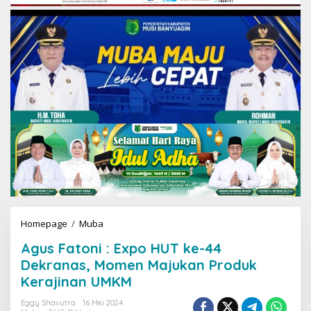
Homepage
/
Muba
A
g
Agus Fatoni : Expo HUT ke-44
u
s
Dekranas, Momen Majukan Produk
F
Kerajinan UMKM
a
t
Eggy Shavutra
16 Mei 2024
o