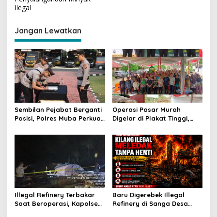
i
Ilegal
g
Jangan Lewatkan
a
s
i
p
o
s
Sembilan Pejabat Berganti
Operasi Pasar Murah
Posisi, Polres Muba Perkuat
Digelar di Plakat Tinggi,
Soliditas dan Pelayanan
Bank Sumsel Babel Beri
Presisi
Subsidi untuk Ringankan
Beban Warga
Illegal Refinery Terbakar
Baru Digerebek Illegal
Saat Beroperasi, Kapolsek
Refinery di Sanga Desa
Sanga Desa Tegaskan
Meledak Lagi, Penegakan