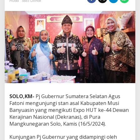
Muba
3665 Dilihat
n
i
:
E
x
p
o
H
U
T
k
e
-
4
4
D
e
SOLO,KM-
Pj Gubernur Sumatera Selatan Agus
k
Fatoni mengunjungi stan asal Kabupaten Musi
r
Banyuasin yang mengikuti Expo HUT ke-44 Dewan
a
Kerajinan Nasional (Dekranas), di Pura
n
Mangkunegaran Solo, Kamis (16/5/2024).
a
s
,
Kunjungan Pj Gubernur yang didampingi oleh