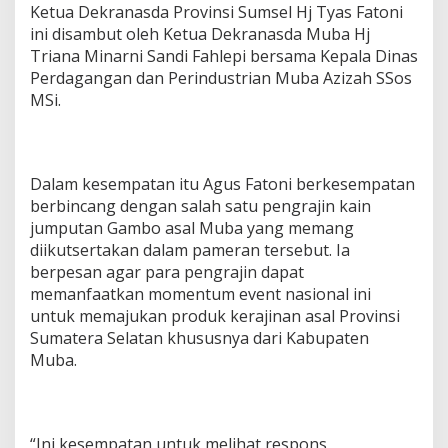
M
Ketua Dekranasda Provinsi Sumsel Hj Tyas Fatoni
o
ini disambut oleh Ketua Dekranasda Muba Hj
m
Triana Minarni Sandi Fahlepi bersama Kepala Dinas
e
n
Perdagangan dan Perindustrian Muba Azizah SSos
M
MSi.
a
j
u
k
a
Dalam kesempatan itu Agus Fatoni berkesempatan
n
berbincang dengan salah satu pengrajin kain
P
jumputan Gambo asal Muba yang memang
r
diikutsertakan dalam pameran tersebut. Ia
o
berpesan agar para pengrajin dapat
d
u
memanfaatkan momentum event nasional ini
k
untuk memajukan produk kerajinan asal Provinsi
K
Sumatera Selatan khususnya dari Kabupaten
e
Muba.
r
a
j
i
n
“Ini kesempatan untuk melihat respons