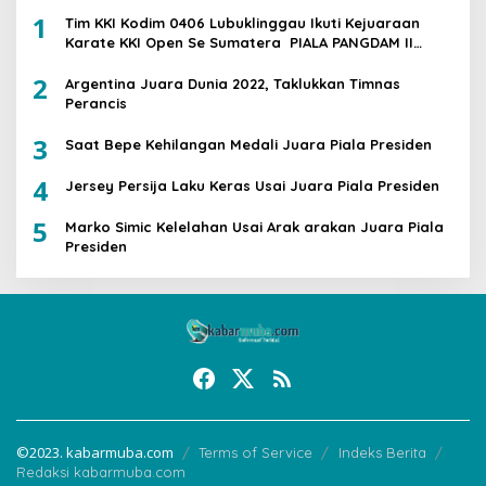
1
Tim KKI Kodim 0406 Lubuklinggau Ikuti Kejuaraan
Karate KKI Open Se Sumatera PIALA PANGDAM II
/SWJ
2
Argentina Juara Dunia 2022, Taklukkan Timnas
Perancis
3
Saat Bepe Kehilangan Medali Juara Piala Presiden
4
Jersey Persija Laku Keras Usai Juara Piala Presiden
5
Marko Simic Kelelahan Usai Arak arakan Juara Piala
Presiden
©2023. kabarmuba.com
Terms of Service
Indeks Berita
Redaksi kabarmuba.com