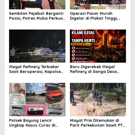
Sembilan Pejabat Berganti
Operasi Pasar Murah
Posisi, Polres Muba Perkuat
Digelar di Plakat Tinggi,
Soliditas dan Pelayanan
Bank Sumsel Babel Beri
Presisi
Subsidi untuk Ringankan
Beban Warga
Illegal Refinery Terbakar
Baru Digerebek Illegal
Saat Beroperasi, Kapolsek
Refinery di Sanga Desa
Sanga Desa Tegaskan
Meledak Lagi, Penegakan
Penindakan dan
Hukum Dipertanyakan
Pencegahan Terus
Dilakukan
Polsek Bayung Lencir
Mayat Pria Ditemukan di
Ungkap Kasus Curas di
Parit Perkebunan Sawit PT
Jalintas Palembang–Jambi,
Hindoli Keluang, Polisi
Satu Pelaku Ditangkap Dua
Selidiki Penyebab Kematian