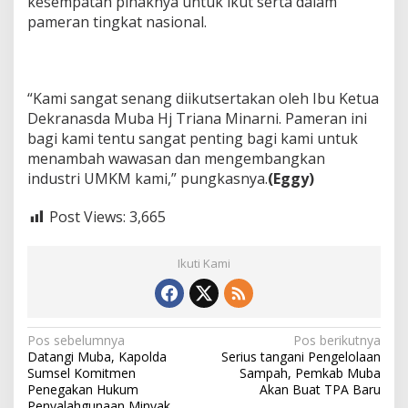
kesempatan pihaknya untuk ikut serta dalam
pameran tingkat nasional.
“Kami sangat senang diikutsertakan oleh Ibu Ketua
Dekranasda Muba Hj Triana Minarni. Pameran ini
bagi kami tentu sangat penting bagi kami untuk
menambah wawasan dan mengembangkan
industri UMKM kami,” pungkasnya.
(Eggy)
Post Views:
3,665
Ikuti Kami
N
Pos sebelumnya
Pos berikutnya
Datangi Muba, Kapolda
Serius tangani Pengelolaan
a
Sumsel Komitmen
Sampah, Pemkab Muba
v
Penegakan Hukum
Akan Buat TPA Baru
Penyalahgunaan Minyak