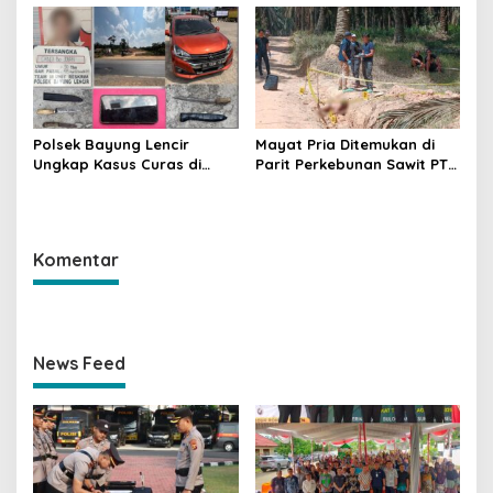
Penindakan dan
Hukum Dipertanyakan
Pencegahan Terus
Dilakukan
Polsek Bayung Lencir
Mayat Pria Ditemukan di
Ungkap Kasus Curas di
Parit Perkebunan Sawit PT
Jalintas Palembang–Jambi,
Hindoli Keluang, Polisi
Satu Pelaku Ditangkap Dua
Selidiki Penyebab Kematian
Masih Diburu
Komentar
News Feed