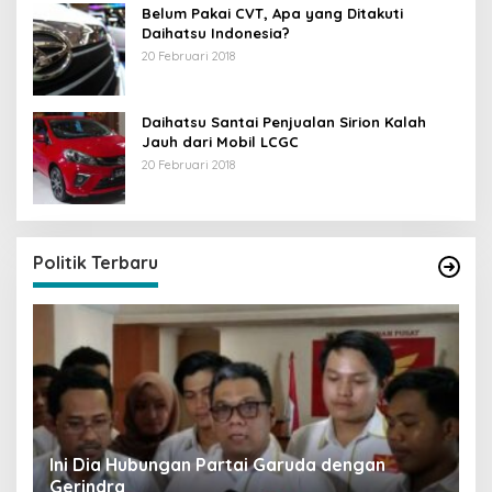
Belum Pakai CVT, Apa yang Ditakuti
Daihatsu Indonesia?
20 Februari 2018
Daihatsu Santai Penjualan Sirion Kalah
Jauh dari Mobil LCGC
20 Februari 2018
Strategi PPP Menangkan Duet Ganjar dan Gus
Yasin
Di Berita, Politik
|
19 Februari 2018
Politik Terbaru